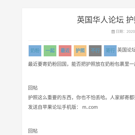
英国华人论坛 
日期：2020-
英国论
奶粉
一起
最近
护照
不行
寄行
最近要寄奶粉回国，能否把护照放在奶粉包裹里一
回帖
护照这么重要的东西，你也不怕丢哈。人家邮寄都
发送自苹果论坛手机版： m..com
回帖