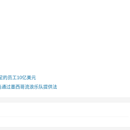
足的员工10亿美元
）种马通过墨西哥流浪乐队提供法