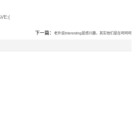
E:(
下一篇：
老外说Interesting是感兴趣，其实他们是在呵呵呵