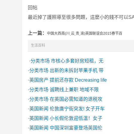
回帖
最近掉了護照導至很多問題，這麼小的錢不可以SAV
上一篇：
中国大西南(川ˎ云ˎ贵ˎ渝)英国联谊会2015春节百
生活百科
·
分类市场
市核心多套好房短租，无
·
分类市场
出新的未拆封苹果手机 带
·
英国房产
提前还存款 Decreasing life
·
分类市场
诚聘线上兼职 地域不限
·
分类市场
在英国必需知道的退税攻
·
英国新闻
伦敦唐宁街突发! 女子开车
·
英国新闻
小长假伦敦迎低温！女子
·
英国新闻
中国深圳富豪登场英国伦