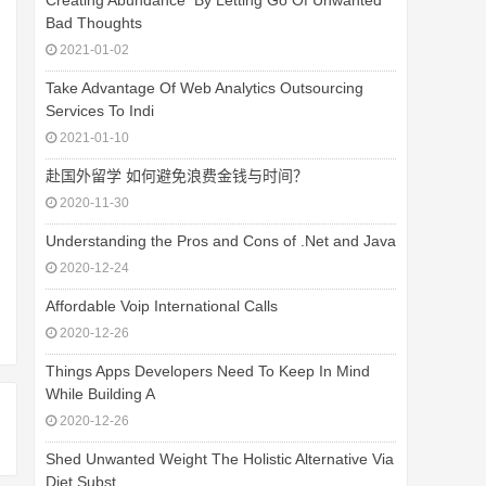
Creating Abundance  By Letting Go Of Unwanted
Bad Thoughts
2021-01-02
Take Advantage Of Web Analytics Outsourcing
Services To Indi
2021-01-10
赴国外留学 如何避免浪费金钱与时间？
2020-11-30
Understanding the Pros and Cons of .Net and Java
2020-12-24
Affordable Voip International Calls
2020-12-26
Things Apps Developers Need To Keep In Mind
While Building A
2020-12-26
Shed Unwanted Weight The Holistic Alternative Via
Diet Subst