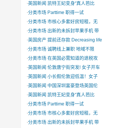
·
英国新闻
凯特王妃变身“真人芭比
·
分类市场
Parttime 职得一试
·
分类市场
市核心多套好房短租，无
·
分类市场
出新的未拆封苹果手机 带
·
英国房产
提前还存款 Decreasing life
·
分类市场
诚聘线上兼职 地域不限
·
分类市场
在英国必需知道的退税攻
·
英国新闻
伦敦唐宁街突发! 女子开车
·
英国新闻
小长假伦敦迎低温！女子
·
英国新闻
中国深圳富豪登场英国伦
·
英国新闻
凯特王妃变身“真人芭比
·
分类市场
Parttime 职得一试
·
分类市场
市核心多套好房短租，无
·
分类市场
出新的未拆封苹果手机 带