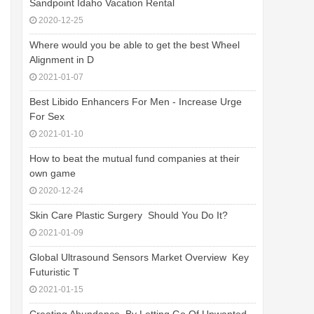
Sandpoint Idaho Vacation Rental
2020-12-25
Where would you be able to get the best Wheel
Alignment in D
2021-01-07
Best Libido Enhancers For Men - Increase Urge
For Sex
2021-01-10
How to beat the mutual fund companies at their
own game
2020-12-24
Skin Care Plastic Surgery  Should You Do It?
2021-01-09
Global Ultrasound Sensors Market Overview  Key
Futuristic T
2021-01-15