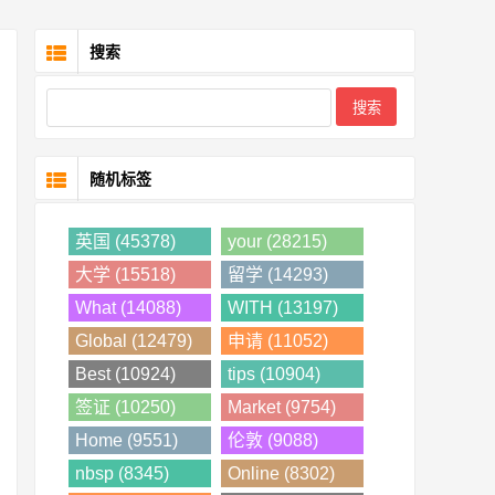
搜索
随机标签
英国 (45378)
your (28215)
大学 (15518)
留学 (14293)
What (14088)
WITH (13197)
Global (12479)
申请 (11052)
Best (10924)
tips (10904)
签证 (10250)
Market (9754)
Home (9551)
伦敦 (9088)
nbsp (8345)
Online (8302)