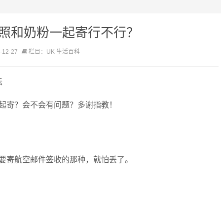
护照和奶粉一起寄行不行？
12-27
栏目：UK 生活百科
坛
起寄？会不会有问题？多谢指教！
要寄航空邮件签收的那种，就怕丢了。