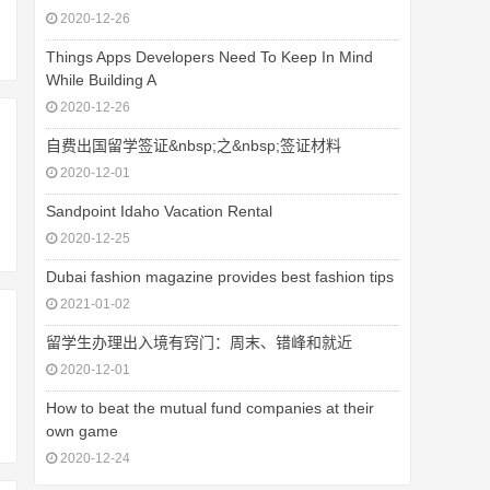
2020-12-26
Things Apps Developers Need To Keep In Mind
While Building A
2020-12-26
自费出国留学签证&nbsp;之&nbsp;签证材料
2020-12-01
Sandpoint Idaho Vacation Rental
2020-12-25
Dubai fashion magazine provides best fashion tips
2021-01-02
留学生办理出入境有窍门：周末、错峰和就近
2020-12-01
How to beat the mutual fund companies at their
own game
2020-12-24