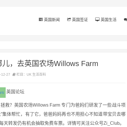
英国新闻
英国签证
英国生活
，去英国农场Willows Farm
12-27
栏目：UK 生活百科
英国论坛
ws
？英国农场Willows Farm 专门为爸妈们研发了一些战斗项
瓜队长”集体帮忙，有了它，爸爸妈妈再也不用担心不知道带宝贝去哪
天转发仍有机会抽取免费车票。详情可关注公众号Zi_Club。