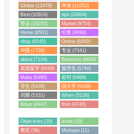
Global (12479)
申请 (11052)
Best (10924)
tips (10904)
签证 (10250)
Market (9754)
Home (9551)
伦敦 (9088)
nbsp (8345)
Online (8302)
中国 (7738)
专业 (7341)
about (7104)
Business (6669)
英国留学 (6549)
留学生 (5740)
Make (5490)
如何 (5469)
学生 (5439)
国大学 (5438)
问题 (5331)
When (5226)
Ways (4942)
from (4743)
Objectives (20)
Icons (18)
索尼 (36)
Mishaps (11)