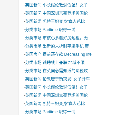
·
英国新闻
小长假伦敦迎低温！女子
·
英国新闻
中国深圳富豪登场英国伦
·
英国新闻
凯特王妃变身“真人芭比
·
分类市场
Parttime 职得一试
·
分类市场
市核心多套好房短租，无
·
分类市场
出新的未拆封苹果手机 带
·
英国房产
提前还存款 Decreasing life
·
分类市场
诚聘线上兼职 地域不限
·
分类市场
在英国必需知道的退税攻
·
英国新闻
伦敦唐宁街突发! 女子开车
·
英国新闻
小长假伦敦迎低温！女子
·
英国新闻
中国深圳富豪登场英国伦
·
英国新闻
凯特王妃变身“真人芭比
·
分类市场
Parttime 职得一试