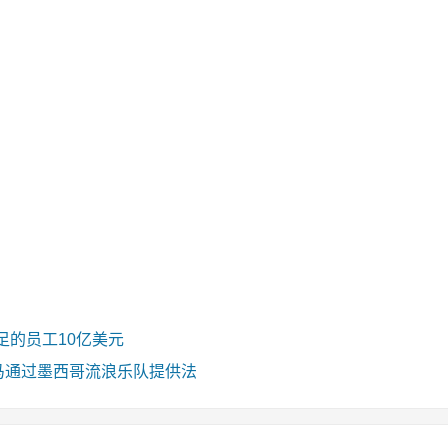
足的员工10亿美元
）种马通过墨西哥流浪乐队提供法