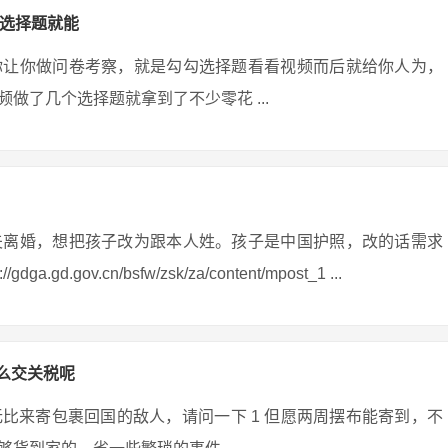
勾选择题就能
你让你做问卷考察，就是勾勾选择题看看视频而后就给你人为，
做了几个选择题就拿到了不少零花 ...
夫离婚，想把孩子改为跟本人姓。孩子是中国护照，改的话需求
ov.cn/bsfw/zsk/za/content/mpost_1 ...
么交关税呢
比来寄包裹回国的敌人，请问一下 1 但愿两周摆布能寄到，不