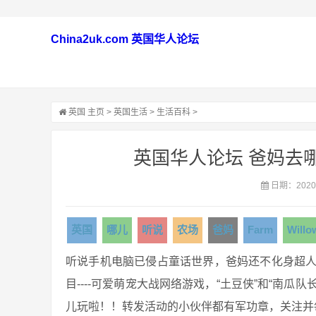
China2uk.com 英国华人论坛
英国
主页
>
英国生活
>
生活百科
>
英国华人论坛 爸妈去哪儿
日期：2020-
英国
哪儿
听说
农场
爸妈
Farm
Willo
听说手机电脑已侵占童话世界，爸妈还不化身超人拯救
目----可爱萌宠大战网络游戏，“土豆侠”和“南
儿玩啦！！转发活动的小伙伴都有军功章，关注并每