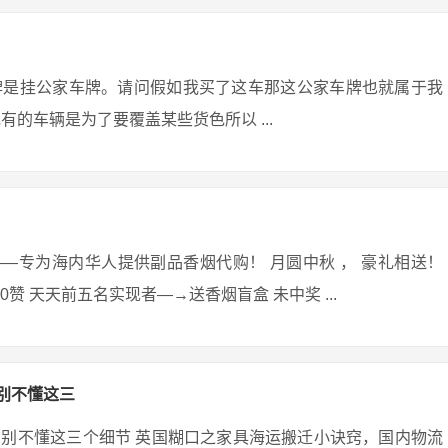
牌是挂公家车牌。请问假如我买了这车那这公家车牌也就属于我
的车辆是为了要覆盖某些货色所以 ...
et）——专为海内华人提供副品香烟代购！ 月圆中秋 ， 豪礼相送！
够20赞 天天前五名实现者—→送香烟盲盒 未中奖 ...
别不懂这三
别不懂这三个细节 英国糊口之家具海运搬迁小诀窍，国内物流