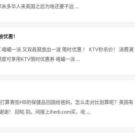
末多华人来英国之后为啥还要不远 ...
波优惠！
峨嵋一派 又双叒叕放出一波 限时优惠 ！ KTV秒杀价！ 消费满
可享用KTV限时优惠券 峨嵋一派 ...
打算寄些HB的保健品回国给爸妈，怎么走对比划算呢？英国有
帖 别。间接上iherb.com买，收 ...