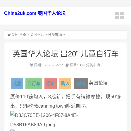
China2uk.com 英国华人论坛
英国
主页
>
英国生活
>
分类市场
>
英国华人论坛 出20” 儿童自行车
日期：2020-12-27
栏目：UK 分类市场
英国论坛
儿童
自行车
原价
购入
8成新
原价110镑购入，8成新，把手有稍微摩擦，现50镑
出，只限伦敦canning town附近自取。