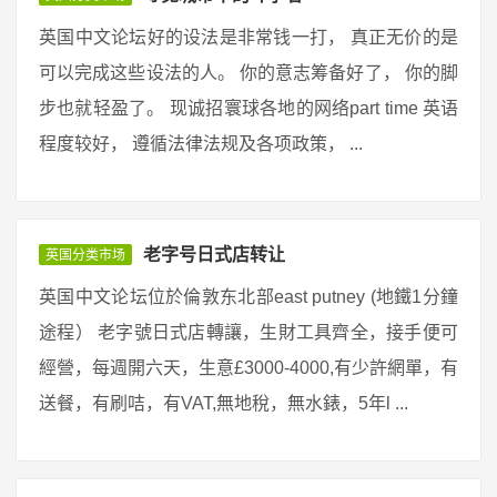
英国中文论坛好的设法是非常钱一打， 真正无价的是
可以完成这些设法的人。 你的意志筹备好了， 你的脚
步也就轻盈了。 现诚招寰球各地的网络part time 英语
程度较好， 遵循法律法规及各项政策， ...
老字号日式店转让
英国分类市场
英国中文论坛位於倫敦东北部east putney (地鐵1分鐘
途程） 老字號日式店轉讓，生財工具齊全，接手便可
經營，每週開六天，生意£3000-4000,有少許網單，有
送餐，有刷咭，有VAT,無地稅，無水錶，5年l ...