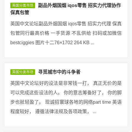
副品外烟国烟 iqos零售 招实力代理协作
英国分类市场
保真包管
英国中文论坛副品外烟国烟 iqos零售 招实力代理 保真
包管同行最高价格 一手货源 不乱供给 扫码或加微信
bestciggies 图片十二76×1702 264 KB ...
寻觅城市中的斗争者
英国分类市场
英国中文论坛好的设法是非常钱一打， 真正无价的是
可以完成这些设法的人。 你的意志筹备好了， 你的脚
步也就轻盈了。 现诚招寰球各地的网络part time 英语
程度较好， 遵循法律法规及各项政策， ...