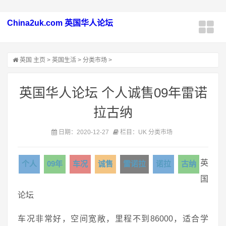
China2uk.com 英国华人论坛
英国
主页
>
英国生活
>
分类市场
>
英国华人论坛 个人诚售09年雷诺
拉古纳
日期：2020-12-27
栏目：UK 分类市场
英
个人
09年
车况
诚售
雷诺拉
诺拉
古纳
国
论坛
车况非常好，空间宽敞，里程不到86000，适合学