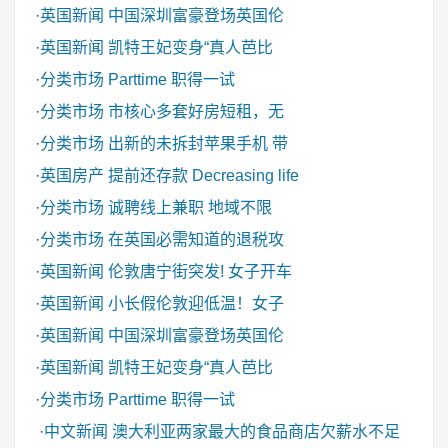
·
英国新闻
中国深圳富豪登场英国伦
·
英国新闻
凯特王妃变身“真人芭比
·
分类市场
Parttime 职得一试
·
分类市场
市核心多套好房短租，无
·
分类市场
出新的未拆封苹果手机 带
·
英国房产
提前还存款 Decreasing life
·
分类市场
诚聘线上兼职 地域不限
·
分类市场
在英国必需知道的退税攻
·
英国新闻
伦敦唐宁街突发! 女子开车
·
英国新闻
小长假伦敦迎低温！女子
·
英国新闻
中国深圳富豪登场英国伦
·
英国新闻
凯特王妃变身“真人芭比
·
分类市场
Parttime 职得一试
·
中文新闻
澳大利亚两家最大的食品商店欠薪水不足