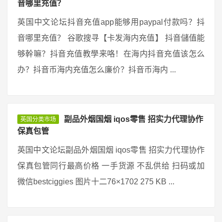
音哪里充值？
英国中文论坛抖音充值app能够用paypal付款吗？抖
音哪里充值？ 谷歌搜寻【卡发海内充值】 抖音儲值能
够幹嘛？抖音充值教學来咯！在海内抖音充值该怎么
办？抖音币海内充值怎么廉价？抖音币海内 ...
副品外烟国烟 iqos零售 招实力代理协作
英国分类市场
保真包管
英国中文论坛副品外烟国烟 iqos零售 招实力代理协作
保真包管同行最高价格 一手货源 不乱供给 扫码或加
微信bestciggies 图片十二76×1702 275 KB ...