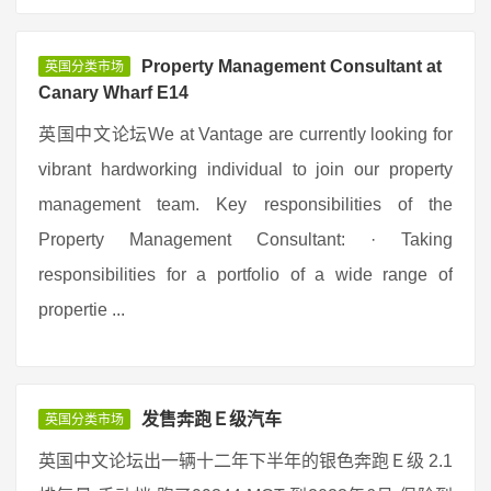
Property Management Consultant at
英国分类市场
Canary Wharf E14
英国中文论坛We at Vantage are currently looking for
vibrant hardworking individual to join our property
management team. Key responsibilities of the
Property Management Consultant: · Taking
responsibilities for a portfolio of a wide range of
propertie ...
发售奔跑Ｅ级汽车
英国分类市场
英国中文论坛出一辆十二年下半年的银色奔跑Ｅ级 2.1