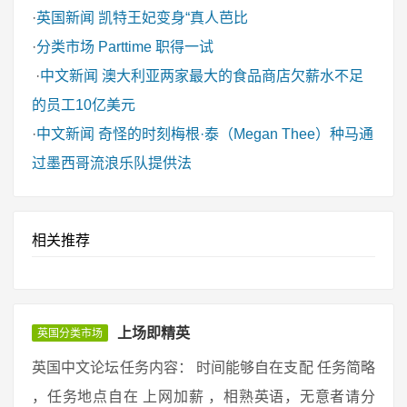
·
英国新闻
凯特王妃变身“真人芭比
·
分类市场
Parttime 职得一试
·
中文新闻
澳大利亚两家最大的食品商店欠薪水不足
的员工10亿美元
·
中文新闻
奇怪的时刻梅根·泰（Megan Thee）种马通
过墨西哥流浪乐队提供法
相关推荐
上场即精英
英国分类市场
英国中文论坛任务内容： 时间能够自在支配 任务简略
，任务地点自在 上网加薪 ，相熟英语，无意者请分