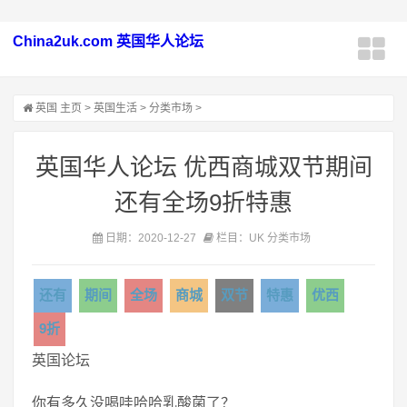
China2uk.com 英国华人论坛
英国
主页
>
英国生活
>
分类市场
>
英国华人论坛 优西商城双节期间
还有全场9折特惠
日期：2020-12-27
栏目：UK 分类市场
还有
期间
全场
商城
双节
特惠
优西
9折
英国论坛
你有多久没喝哇哈哈乳酸菌了？