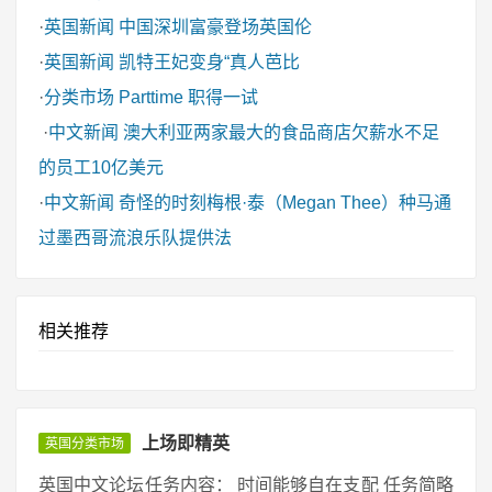
·
英国新闻
中国深圳富豪登场英国伦
·
英国新闻
凯特王妃变身“真人芭比
·
分类市场
Parttime 职得一试
·
中文新闻
澳大利亚两家最大的食品商店欠薪水不足
的员工10亿美元
·
中文新闻
奇怪的时刻梅根·泰（Megan Thee）种马通
过墨西哥流浪乐队提供法
相关推荐
上场即精英
英国分类市场
英国中文论坛任务内容： 时间能够自在支配 任务简略