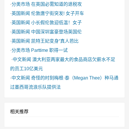
·
分类市场
在英国必需知道的退税攻
·
英国新闻
伦敦唐宁街突发! 女子开车
·
英国新闻
小长假伦敦迎低温！女子
·
英国新闻
中国深圳富豪登场英国伦
·
英国新闻
凯特王妃变身“真人芭比
·
分类市场
Parttime 职得一试
·
中文新闻
澳大利亚两家最大的食品商店欠薪水不足
的员工10亿美元
·
中文新闻
奇怪的时刻梅根·泰（Megan Thee）种马通
过墨西哥流浪乐队提供法
相关推荐