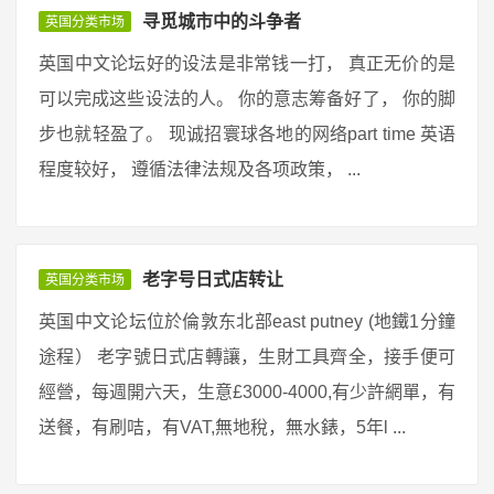
寻觅城市中的斗争者
英国分类市场
英国中文论坛好的设法是非常钱一打， 真正无价的是
可以完成这些设法的人。 你的意志筹备好了， 你的脚
步也就轻盈了。 现诚招寰球各地的网络part time 英语
程度较好， 遵循法律法规及各项政策， ...
老字号日式店转让
英国分类市场
英国中文论坛位於倫敦东北部east putney (地鐵1分鐘
途程） 老字號日式店轉讓，生財工具齊全，接手便可
經營，每週開六天，生意£3000-4000,有少許網單，有
送餐，有刷咭，有VAT,無地稅，無水錶，5年l ...