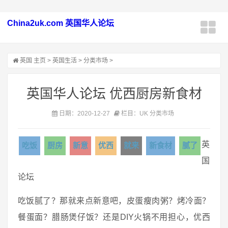
China2uk.com 英国华人论坛
英国
主页
>
英国生活
>
分类市场
>
英国华人论坛 优西厨房新食材
日期：2020-12-27
栏目：UK 分类市场
英
吃饭
厨房
新意
优西
就来
新食材
腻了
国
论坛
吃饭腻了？那就来点新意吧，皮蛋瘦肉粥？烤冷面？
餐蛋面？腊肠煲仔饭？还是DIY火锅不用担心，优西