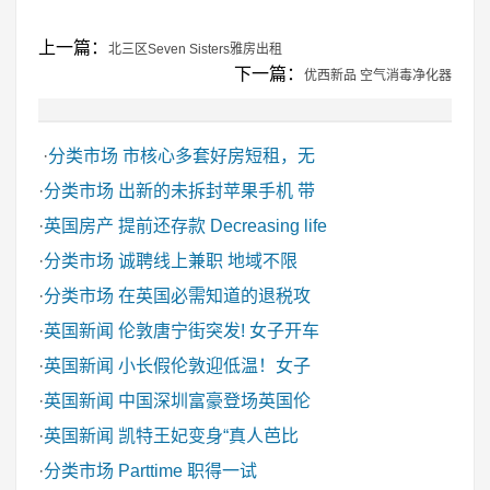
上一篇：
北三区Seven Sisters雅房出租
下一篇：
优西新品 空气消毒净化器
·
分类市场
市核心多套好房短租，无
·
分类市场
出新的未拆封苹果手机 带
·
英国房产
提前还存款 Decreasing life
·
分类市场
诚聘线上兼职 地域不限
·
分类市场
在英国必需知道的退税攻
·
英国新闻
伦敦唐宁街突发! 女子开车
·
英国新闻
小长假伦敦迎低温！女子
·
英国新闻
中国深圳富豪登场英国伦
·
英国新闻
凯特王妃变身“真人芭比
·
分类市场
Parttime 职得一试