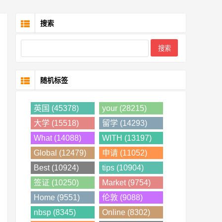
搜索
随机标签
英国 (45378)
your (28215)
大学 (15518)
留学 (14293)
What (14088)
WITH (13197)
Global (12479)
申请 (11052)
Best (10924)
tips (10904)
签证 (10250)
Market (9754)
Home (9551)
伦敦 (9088)
nbsp (8345)
Online (8302)