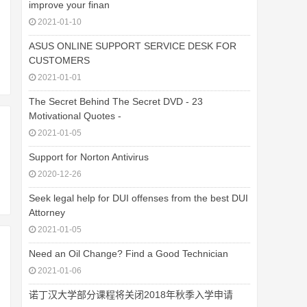
improve your finan
2021-01-10
ASUS ONLINE SUPPORT SERVICE DESK FOR
CUSTOMERS
2021-01-01
The Secret Behind The Secret DVD - 23
Motivational Quotes -
2021-01-05
Support for Norton Antivirus
2020-12-26
Seek legal help for DUI offenses from the best DUI
Attorney
2021-01-05
Need an Oil Change? Find a Good Technician
2021-01-06
诺丁汉大学部分课程将关闭2018年秋季入学申请