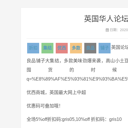
英国华人论坛
日期：2020-
英国论
折扣
集结
优西
多款
良品
铺子
良品铺子大集结，多款美味劲爆来袭，高山小土
囤货的时候啦https://www.ukcns
q=%E8%89%AF%E5%93%81%E9%93%BA%E
优西商城，英国最大网上中超
优惠码可叠加哦！
全场5%off折扣码:gris05,10%off 折扣码：gris10