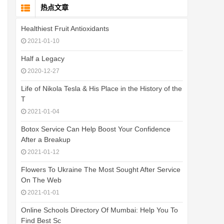
热点文章
Healthiest Fruit Antioxidants
2021-01-10
Half a Legacy
2020-12-27
Life of Nikola Tesla & His Place in the History of the
T
2021-01-04
Botox Service Can Help Boost Your Confidence
After a Breakup
2021-01-12
Flowers To Ukraine The Most Sought After Service
On The Web
2021-01-01
Online Schools Directory Of Mumbai: Help You To
Find Best Sc