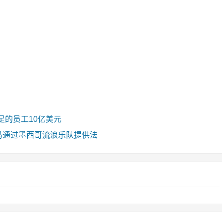
足的员工10亿美元
）种马通过墨西哥流浪乐队提供法