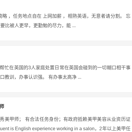
略 ，任务地点自在 上网加薪 ，相熟英语，无意者请分割。 忘
比被人更早，更勤勉的尽力，能 ...
帮忙在英国的3人家庭处置日常在英国会碰到的一切糊口相干事
教训，办事认识强。 有办事太高净 ...
师
手优秀美甲师； 有合法任务身份；有政府抵赖美甲美容从业资历证
n Fluent is English experience working in a salon，2年以上美甲任