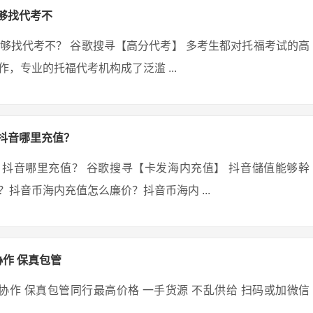
够找代考不
够找代考不？ 谷歌搜寻【高分代考】 多考生都对托福考试的高
，专业的托福代考机构成了泛滥 ...
？抖音哪里充值？
吗？抖音哪里充值？ 谷歌搜寻【卡发海内充值】 抖音儲值能够幹
抖音币海内充值怎么廉价？抖音币海内 ...
协作 保真包管
理协作 保真包管同行最高价格 一手货源 不乱供给 扫码或加微信