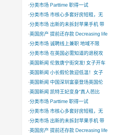
·
分类市场
Parttime 职得一试
·
分类市场
市核心多套好房短租，无
·
分类市场
出新的未拆封苹果手机 带
·
英国房产
提前还存款 Decreasing life
·
分类市场
诚聘线上兼职 地域不限
·
分类市场
在英国必需知道的退税攻
·
英国新闻
伦敦唐宁街突发! 女子开车
·
英国新闻
小长假伦敦迎低温！女子
·
英国新闻
中国深圳富豪登场英国伦
·
英国新闻
凯特王妃变身“真人芭比
·
分类市场
Parttime 职得一试
·
分类市场
市核心多套好房短租，无
·
分类市场
出新的未拆封苹果手机 带
·
英国房产
提前还存款 Decreasing life