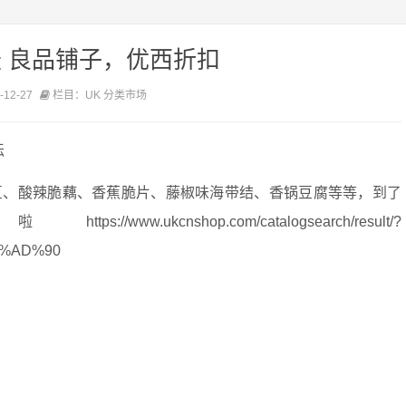
 良品铺子，优西折扣
12-27
栏目：UK 分类市场
坛
豆、酸辣脆藕、香蕉脆片、藤椒味海带结、香锅豆腐等等，到了
hop.com/catalogsearch/result/?
5%AD%90