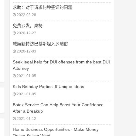
求助：对于请求何种签证的问题
2022-03-28
免费沙发，桌椅
2020-12-27
威廉凯特访巴基斯坦入乡随俗
2020-12-03
Seek legal help for DUI offenses from the best DUI
Attorney
2021-01-05
Kids Birthday Parties: 9 Unique Ideas
2021-01-05
Botox Service Can Help Boost Your Confidence
After a Breakup
2021-01-12
Home Business Opportunities - Make Money
Online Selling What