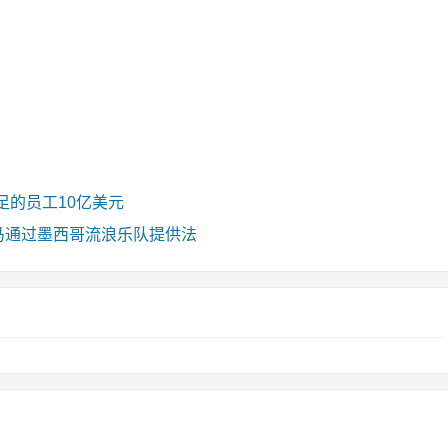
足的员工10亿美元
）种马通过墨西哥流浪乐队提供法