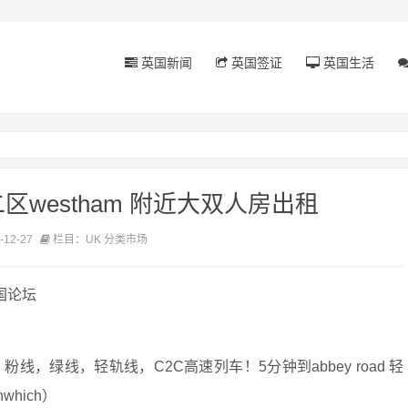
英国新闻
英国签证
英国生活
区westham 附近大双人房出租
12-27
栏目：UK 分类市场
国论坛
粉线，绿线，轻轨线，C2C高速列车！5分钟到abbey road 轻
nwhich）