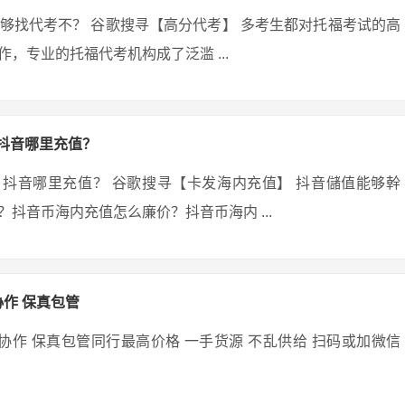
够找代考不？ 谷歌搜寻【高分代考】 多考生都对托福考试的高
，专业的托福代考机构成了泛滥 ...
？抖音哪里充值？
吗？抖音哪里充值？ 谷歌搜寻【卡发海内充值】 抖音儲值能够幹
抖音币海内充值怎么廉价？抖音币海内 ...
协作 保真包管
理协作 保真包管同行最高价格 一手货源 不乱供给 扫码或加微信