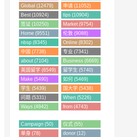
Global (12479)
申请 (11052)
Best (10924)
tips (10904)
签证 (10250)
Market (9754)
Home (9551)
伦敦 (9088)
nbsp (8345)
Online (8302)
中国 (7738)
专业 (7341)
about (7104)
Business (6669)
英国留学 (6549)
留学生 (5740)
Make (5490)
如何 (5469)
学生 (5439)
国大学 (5438)
问题 (5331)
When (5226)
Ways (4942)
from (4743)
Campaign (50)
仪式 (55)
单身 (78)
donor (12)