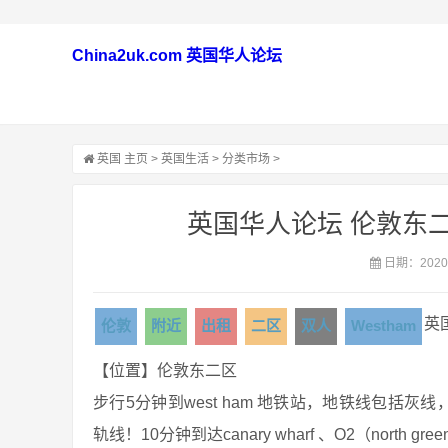
China2uk.com 英国华人论坛
英国
主页
>
英国生活
>
分类市场
>
英国华人论坛 伦敦东二
日期：2020-
英
伦敦
附近
出租
二区
双人
Westham
【位置】伦敦东二区
步行5分钟到west ham 地铁站，地铁线包括灰线，
轨线！10分钟到达canary wharf 、O2（north gree