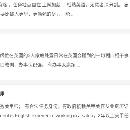
略 ，任务地点自在 上网加薪 ，相熟英语，无意者请分割。 忘
比被人更早，更勤勉的尽力，能 ...
帮忙在英国的3人家庭处置日常在英国会碰到的一切糊口相干事
教训，办事认识强。 有办事太高净 ...
师
手优秀美甲师； 有合法任务身份；有政府抵赖美甲美容从业资历证
n Fluent is English experience working in a salon，2年以上美甲任