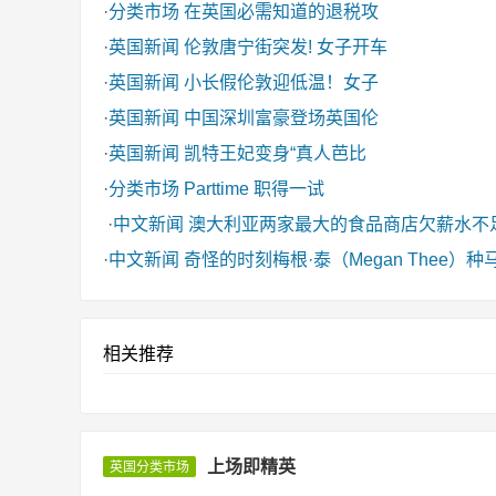
·
分类市场
在英国必需知道的退税攻
·
英国新闻
伦敦唐宁街突发! 女子开车
·
英国新闻
小长假伦敦迎低温！女子
·
英国新闻
中国深圳富豪登场英国伦
·
英国新闻
凯特王妃变身“真人芭比
·
分类市场
Parttime 职得一试
·
中文新闻
澳大利亚两家最大的食品商店欠薪水不
·
中文新闻
奇怪的时刻梅根·泰（Megan Thee
相关推荐
上场即精英
英国分类市场