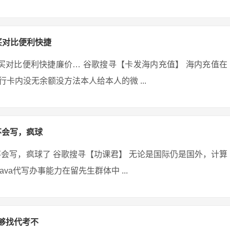
买对比便利快捷
里买对比便利快捷廉价… 谷歌搜寻【卡发海内充值】 海内充值在
卡内没无余额没方法本人给本人的微 ...
不会写，疯球
不会写，疯球了 谷歌搜寻【功课君】 无论是国际仍是国外，计算
va代写办事能力在留先生群体中 ...
够找代考不