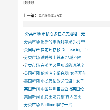
顶顶顶
上一篇：
风机躁音解决方案
·
分类市场
市核心多套好房短租，无
·
分类市场
出新的未拆封苹果手机 带
·
英国房产
提前还存款 Decreasing life
·
分类市场
诚聘线上兼职 地域不限
·
分类市场
在英国必需知道的退税攻
·
英国新闻
伦敦唐宁街突发! 女子开车
·
英国新闻
小长假伦敦迎低温！女子
·
英国新闻
中国深圳富豪登场英国伦
·
英国新闻
凯特王妃变身“真人芭比
·
分类市场
Parttime 职得一试