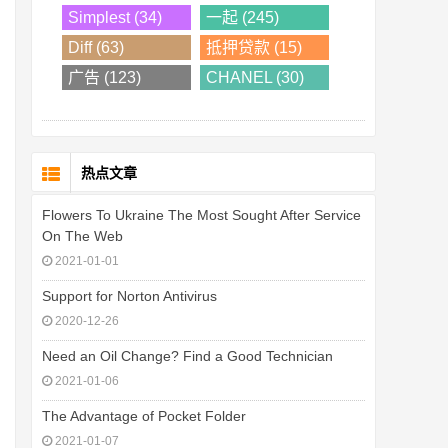
Simplest (34)
一起 (245)
Diff (63)
抵押贷款 (15)
广告 (123)
CHANEL (30)
热点文章
Flowers To Ukraine The Most Sought After Service
On The Web
2021-01-01
Support for Norton Antivirus
2020-12-26
Need an Oil Change? Find a Good Technician
2021-01-06
The Advantage of Pocket Folder
2021-01-07