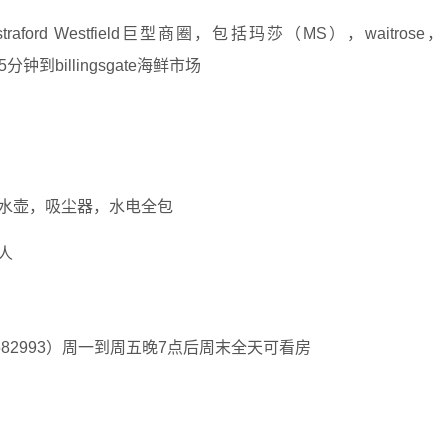
rd Westfield巨型商圈，包括玛莎（MS），waitrose，
钟到billingsgate海鲜市场
水壶，吸尘器，水电全包
人
88682993）周一到周五晚7点后周末全天可看房