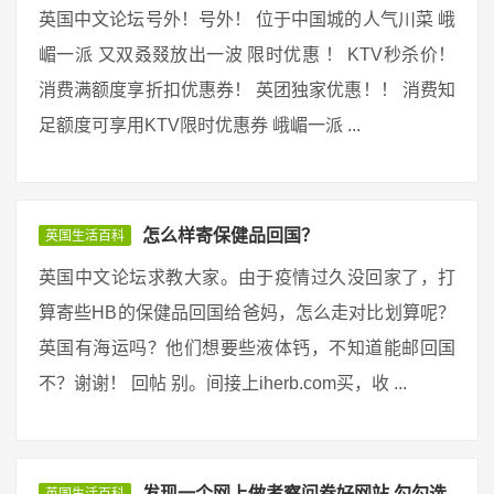
英国中文论坛号外！号外！ 位于中国城的人气川菜 峨
嵋一派 又双叒叕放出一波 限时优惠 ！ KTV秒杀价！
消费满额度享折扣优惠券！ 英团独家优惠！！ 消费知
足额度可享用KTV限时优惠券 峨嵋一派 ...
怎么样寄保健品回国？
英国生活百科
英国中文论坛求教大家。由于疫情过久没回家了，打
算寄些HB的保健品回国给爸妈，怎么走对比划算呢？
英国有海运吗？他们想要些液体钙，不知道能邮回国
不？谢谢！ 回帖 别。间接上iherb.com买，收 ...
发现一个网上做考察问卷好网站 勾勾选