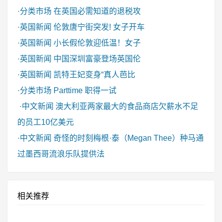
·
分类市场
在英国必需知道的退税攻
·
英国新闻
伦敦唐宁街突发! 女子开车
·
英国新闻
小长假伦敦迎低温！女子
·
英国新闻
中国深圳富豪登场英国伦
·
英国新闻
凯特王妃变身“真人芭比
·
分类市场
Parttime 职得一试
·
中文新闻
澳大利亚两家最大的食品商店欠薪水不足
的员工10亿美元
·
中文新闻
奇怪的时刻梅根·泰（Megan Thee）种马通
过墨西哥流浪乐队提供法
相关推荐