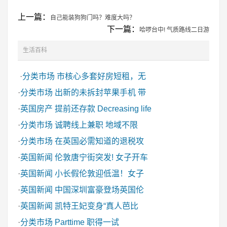
上一篇：
自己能装狗狗门吗？难度大吗？
下一篇：
哈啰台中! 气质路线二日游
生活百科
·
分类市场
市核心多套好房短租，无
·
分类市场
出新的未拆封苹果手机 带
·
英国房产
提前还存款 Decreasing life
·
分类市场
诚聘线上兼职 地域不限
·
分类市场
在英国必需知道的退税攻
·
英国新闻
伦敦唐宁街突发! 女子开车
·
英国新闻
小长假伦敦迎低温！女子
·
英国新闻
中国深圳富豪登场英国伦
·
英国新闻
凯特王妃变身“真人芭比
·
分类市场
Parttime 职得一试