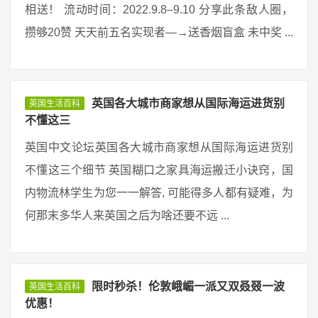
相送！ 流动时间：2022.9.8–9.10 分享此条敌人圈，
攒够20赞 天天前五名实现者—→送香烟盲盒 未中奖 ...
英国各大城市商家想从国际海运进货别
英国生活百科
不懂这三
英国中文论坛英国各大城市商家想从国际海运进货别
不懂这三个细节 英国糊口之家具海运搬迁小诀窍，国
内物流林学生为您一一解答, 可能得多人都有疑难，为
何那末多华人来英国之后为啥还要不远 ...
限时秒杀！伦敦峨嵋一派又双叒叕一波
英国生活百科
优惠！