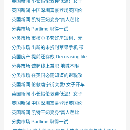
·
英国新闻
小长假伦敦迎低温！女子
·
英国新闻
中国深圳富豪登场英国伦
·
英国新闻
凯特王妃变身“真人芭比
·
分类市场
Parttime 职得一试
·
分类市场
市核心多套好房短租，无
·
分类市场
出新的未拆封苹果手机 带
·
英国房产
提前还存款 Decreasing life
·
分类市场
诚聘线上兼职 地域不限
·
分类市场
在英国必需知道的退税攻
·
英国新闻
伦敦唐宁街突发! 女子开车
·
英国新闻
小长假伦敦迎低温！女子
·
英国新闻
中国深圳富豪登场英国伦
·
英国新闻
凯特王妃变身“真人芭比
·
分类市场
Parttime 职得一试