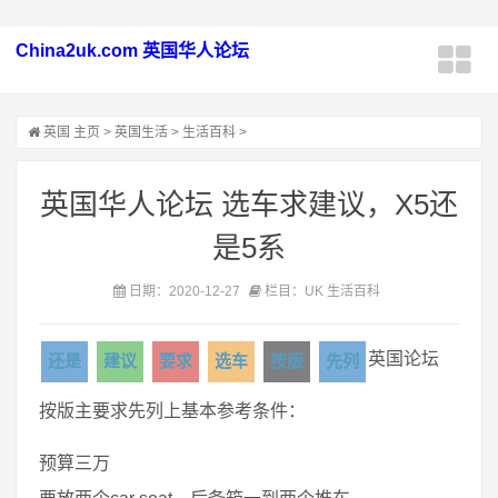
China2uk.com 英国华人论坛
英国
主页
>
英国生活
>
生活百科
>
英国华人论坛 选车求建议，X5还
是5系
日期：2020-12-27
栏目：UK 生活百科
英国论坛
还是
建议
要求
选车
按版
先列
按版主要求先列上基本参考条件：
预算三万