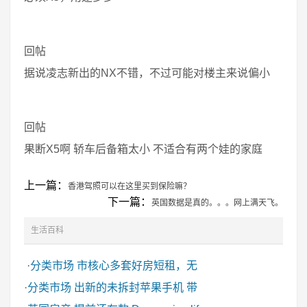
回帖
据说凌志新出的NX不错，不过可能对楼主来说偏小
回帖
果断X5啊 轿车后备箱太小 不适合有两个娃的家庭
上一篇：
香港驾照可以在这里买到保险嘛？
下一篇：
英国数据是真的。。。网上满天飞。
生活百科
·
分类市场
市核心多套好房短租，无
·
分类市场
出新的未拆封苹果手机 带