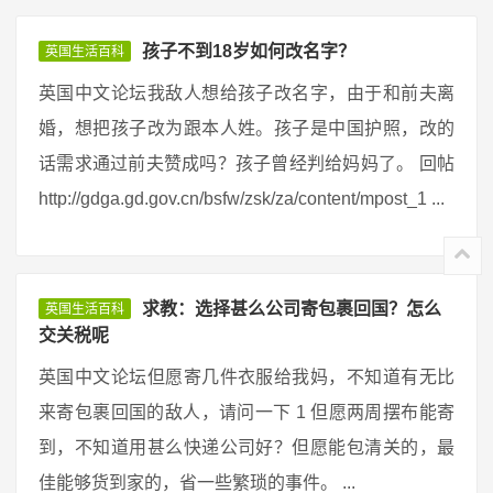
孩子不到18岁如何改名字？
英国生活百科
英国中文论坛我敌人想给孩子改名字，由于和前夫离
婚，想把孩子改为跟本人姓。孩子是中国护照，改的
话需求通过前夫赞成吗？孩子曾经判给妈妈了。 回帖
http://gdga.gd.gov.cn/bsfw/zsk/za/content/mpost_1 ...
求教：选择甚么公司寄包裹回国？怎么
英国生活百科
交关税呢
英国中文论坛但愿寄几件衣服给我妈，不知道有无比
来寄包裹回国的敌人，请问一下 1 但愿两周摆布能寄
到，不知道用甚么快递公司好？但愿能包清关的，最
佳能够货到家的，省一些繁琐的事件。 ...