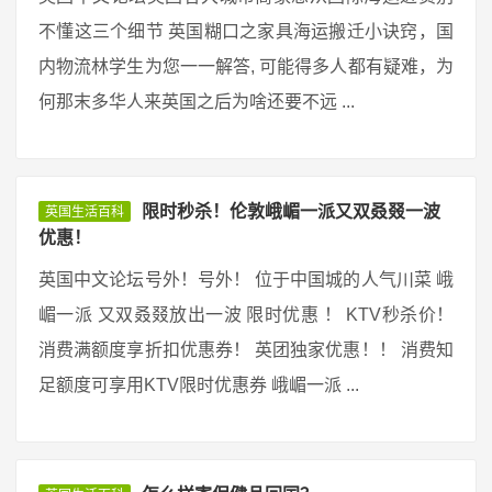
不懂这三个细节 英国糊口之家具海运搬迁小诀窍，国
内物流林学生为您一一解答, 可能得多人都有疑难，为
何那末多华人来英国之后为啥还要不远 ...
限时秒杀！伦敦峨嵋一派又双叒叕一波
英国生活百科
优惠！
英国中文论坛号外！号外！ 位于中国城的人气川菜 峨
嵋一派 又双叒叕放出一波 限时优惠 ！ KTV秒杀价！
消费满额度享折扣优惠券！ 英团独家优惠！！ 消费知
足额度可享用KTV限时优惠券 峨嵋一派 ...