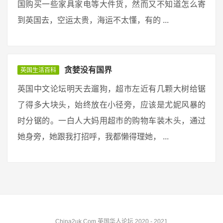
国购买一些家具家电等大件货，然而又不知道怎么寄
到英国去，空运太贵，海运不太懂，有的 ...
贪婪没有国界
英国生活百科
英国中文论坛明天去遛狗，超市左近有几颗大树给锯
了得多大块头，始终放在小径旁，应该是尤妮风暴的
时分锯的。一白人大妈用超市的购物车装木头，通过
她身旁，她跟我打招呼，我都懒得理她， ...
China2uk.Com 英国华人论坛 2020 - 2021