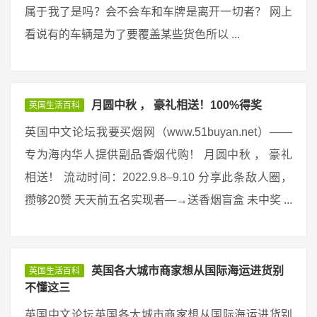
属于我了是吗？会不会车和车牌是离开一切者？ 网上
看说有的车辆是为了要覆盖某些货色所以 ...
月圆中秋 ， 豪礼相送！100%得奖
英国生活百科
英国中文论坛我要买烟网（www.51buyan.net）——
专为海内华人提供副品香烟代购！ 月圆中秋 ， 豪礼
相送！ 流动时间：2022.9.8–9.10 分享此条敌人圈，
攒够20赞 天天前五名实现者—→送香烟盲盒 未中奖 ...
英国各大城市商家想从国际海运进货别
英国生活百科
不懂这三
英国中文论坛英国各大城市商家想从国际海运进货别