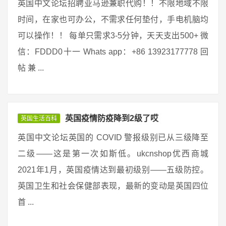
英国中文论坛招聘亚马逊兼职代购！！不限地域不限
时间，在家也可办公，不需求任何垫付，手电机脑均
可以操作！！ 每单只需求3-5分钟，天天支出500+ 微
信：FDDD0十一 Whats app：+86 13923177778 回
帖 兼 ...
英国疫情防疫降到2级了哎
英国生活百科
英国中文论坛英国的 COVID 警报级别已从三级降至
二级——这是第一次如斯低。ukcnshop优西商城
2021年1月，英国疫情达到最初级别——五级防控。
英国卫生和社会保健部表现，最新的变动是英国四位
首 ...