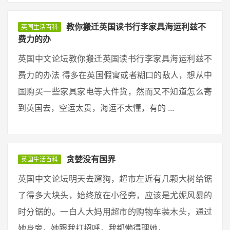
教你搬迁英国读书行李家具海运利兹不
英国生活百科
费力的办
英国中文论坛教你搬迁英国读书行李家具海运利兹不
费力的办法 得多在英国假寓或者糊口的敌人，想从中
国购买一些家具家电等大件货，然而又不知道怎么寄
到英国去，空运太贵，海运不太懂，有的 ...
贪婪没有国界
英国生活百科
英国中文论坛明天去遛狗，超市左近有几颗大树给锯
了得多大块头，始终放在小径旁，应该是尤妮风暴的
时分锯的。一白人大妈用超市的购物车装木头，通过
她身旁，她跟我打招呼，我都懒得理她， ...