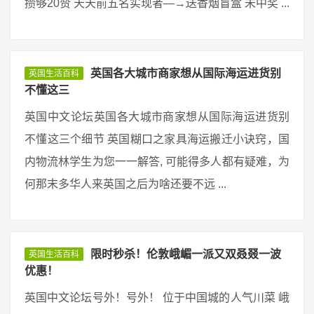
攒够20赞 天天前五名实现者—→送香烟盲盒 未中奖 ...
英国各大城市商家想从国际海运进货别
英国生活百科
不懂这三
英国中文论坛英国各大城市商家想从国际海运进货别
不懂这三个细节 英国糊口之家具海运搬迁小诀窍，国
内物流林学生为您一一解答, 可能得多人都有疑难，为
何那末多华人来英国之后为啥还要不远 ...
限时秒杀！伦敦峨嵋一派又双叒叕一波
英国生活百科
优惠！
英国中文论坛号外！号外！ 位于中国城的人气川菜 峨