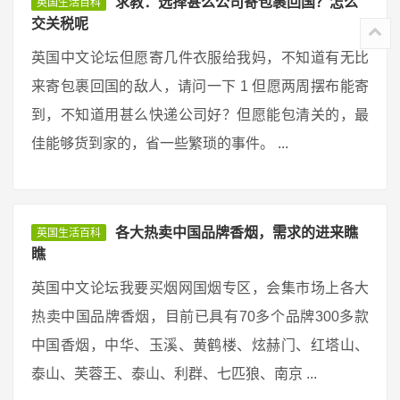
求教：选择甚么公司寄包裹回国？怎么
英国生活百科
交关税呢
英国中文论坛但愿寄几件衣服给我妈，不知道有无比
来寄包裹回国的敌人，请问一下 1 但愿两周摆布能寄
到，不知道用甚么快递公司好？但愿能包清关的，最
佳能够货到家的，省一些繁琐的事件。 ...
各大热卖中国品牌香烟，需求的进来瞧
英国生活百科
瞧
英国中文论坛我要买烟网国烟专区，会集市场上各大
热卖中国品牌香烟，目前已具有70多个品牌300多款
中国香烟，中华、玉溪、黄鹤楼、炫赫门、红塔山、
泰山、芙蓉王、泰山、利群、七匹狼、南京 ...