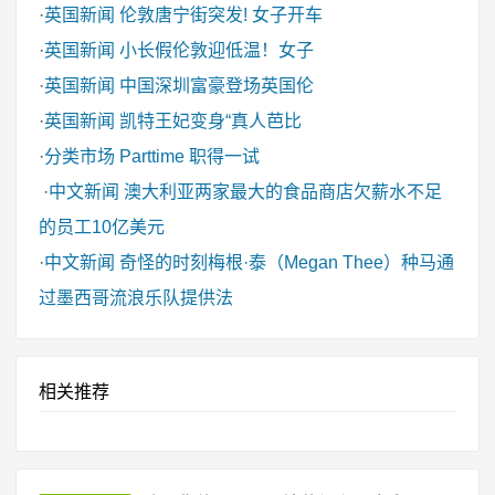
·
英国新闻
伦敦唐宁街突发! 女子开车
·
英国新闻
小长假伦敦迎低温！女子
·
英国新闻
中国深圳富豪登场英国伦
·
英国新闻
凯特王妃变身“真人芭比
·
分类市场
Parttime 职得一试
·
中文新闻
澳大利亚两家最大的食品商店欠薪水不足
的员工10亿美元
·
中文新闻
奇怪的时刻梅根·泰（Megan Thee）种马通
过墨西哥流浪乐队提供法
相关推荐