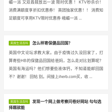
嵋一派 又双叒叕放出一波 限时优惠 ！ KTV秒杀价！
消费满额度享折扣优惠券！ 英团独家优惠！！ 消费知
足额度可享用KTV限时优惠券 峨嵋一派 ...
怎么样寄保健品回国？
英国生活百科
英国中文论坛求教大家。由于疫情过久没回家了，打
算寄些HB的保健品回国给爸妈，怎么走对比划算呢？
英国有海运吗？他们想要些液体钙，不知道能邮回国
不？谢谢！ 回帖 别。间接上iherb.com买，收 ...
发现一个网上做考察问卷好网站 勾勾选
英国生活百科
择题就能