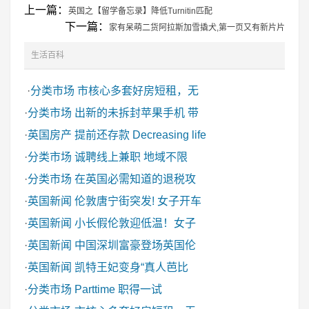
上一篇：
英国之【留学备忘录】降低Turnitin匹配
下一篇：
家有呆萌二货阿拉斯加雪撬犬,第一页又有新片片
生活百科
·
分类市场
市核心多套好房短租，无
·
分类市场
出新的未拆封苹果手机 带
·
英国房产
提前还存款 Decreasing life
·
分类市场
诚聘线上兼职 地域不限
·
分类市场
在英国必需知道的退税攻
·
英国新闻
伦敦唐宁街突发! 女子开车
·
英国新闻
小长假伦敦迎低温！女子
·
英国新闻
中国深圳富豪登场英国伦
·
英国新闻
凯特王妃变身“真人芭比
·
分类市场
Parttime 职得一试