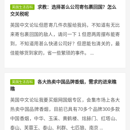
求教：选择甚么公司寄包裹回国？怎么
英国生活百科
交关税呢
英国中文论坛但愿寄几件衣服给我妈，不知道有无比
来寄包裹回国的敌人，请问一下 1 但愿两周摆布能寄
到，不知道用甚么快递公司好？但愿能包清关的，最
佳能够货到家的，省一些繁琐的事件。 ...
各大热卖中国品牌香烟，需求的进来瞧
英国生活百科
瞧
英国中文论坛我要买烟网国烟专区，会集市场上各大
热卖中国品牌香烟，目前已具有70多个品牌300多款
中国香烟，中华、玉溪、黄鹤楼、炫赫门、红塔山、
泰山、芙蓉王、泰山、利群、七匹狼、南京 ...