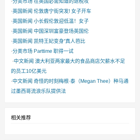
·
分类市场
在英国必需知道的退税攻
·
英国新闻
伦敦唐宁街突发! 女子开车
·
英国新闻
小长假伦敦迎低温！女子
·
英国新闻
中国深圳富豪登场英国伦
·
英国新闻
凯特王妃变身“真人芭比
·
分类市场
Parttime 职得一试
·
中文新闻
澳大利亚两家最大的食品商店欠薪水不足
的员工10亿美元
·
中文新闻
奇怪的时刻梅根·泰（Megan Thee）种马通
过墨西哥流浪乐队提供法
相关推荐