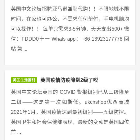
英国中文论坛招聘亚马逊兼职代购！！不限地域不限
时间，在家也可办公，不需求任何垫付，手电机脑均
可以操作！！ 每单只需求3-5分钟，天天支出500+ 微
信：FDDD0十一 Whats app：+86 13923177778 回
帖 兼 ...
英国疫情防疫降到2级了哎
英国生活百科
英国中文论坛英国的 COVID 警报级别已从三级降至
二级——这是第一次如斯低。ukcnshop优西商城
2021年1月，英国疫情达到最初级别——五级防控。
英国卫生和社会保健部表现，最新的变动是英国四位
首 ...