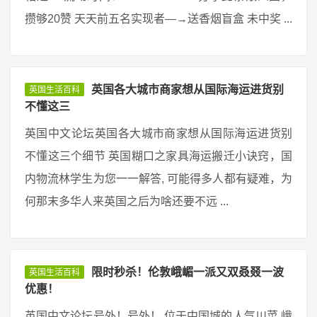
攒够20赞 天天前五名实现者—→送香烟盲盒 未中奖 ...
英国各大城市商家想从国际海运进货别
英国生活百科
不懂这三
英国中文论坛英国各大城市商家想从国际海运进货别
不懂这三个细节 英国糊口之家具海运搬迁小诀窍，国
内物流林学生为您一一解答, 可能得多人都有疑难，为
何那末多华人来英国之后为啥还要不远 ...
限时秒杀！伦敦峨嵋一派又双叒叕一波
英国生活百科
优惠！
英国中文论坛号外！号外！ 位于中国城的人气川菜 峨