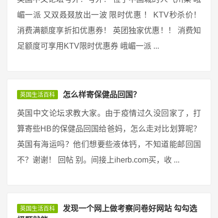
嵋一派 又双叒叕放出一波 限时优惠 ！ KTV秒杀价！
消费满额度享折扣优惠券！ 英团独家优惠！！ 消费知
足额度可享用KTV限时优惠券 峨嵋一派 ...
怎么样寄保健品回国？
英国生活百科
英国中文论坛求教大家。由于疫情过久没回家了，打
算寄些HB的保健品回国给爸妈，怎么走对比划算呢？
英国有海运吗？他们想要些液体钙，不知道能邮回国
不？谢谢！ 回帖 别。间接上iherb.com买，收 ...
发现一个网上做考察问卷好网站 勾勾选
英国生活百科