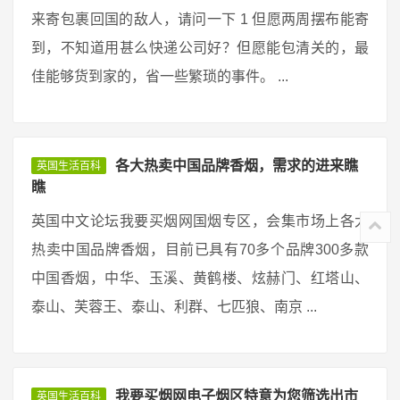
来寄包裹回国的敌人，请问一下 1 但愿两周摆布能寄
到，不知道用甚么快递公司好？但愿能包清关的，最
佳能够货到家的，省一些繁琐的事件。 ...
各大热卖中国品牌香烟，需求的进来瞧
英国生活百科
瞧
英国中文论坛我要买烟网国烟专区，会集市场上各大
热卖中国品牌香烟，目前已具有70多个品牌300多款
中国香烟，中华、玉溪、黄鹤楼、炫赫门、红塔山、
泰山、芙蓉王、泰山、利群、七匹狼、南京 ...
我要买烟网电子烟区特意为您筛选出市
英国生活百科