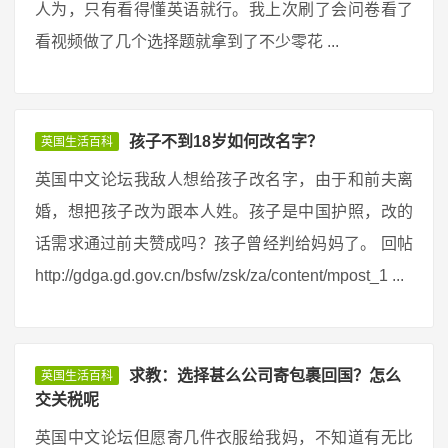
人为，只有看得懂英语就行。我上次刷了会问卷看了
看视频做了几个选择题就拿到了不少零花 ...
孩子不到18岁如何改名字？
英国生活百科
英国中文论坛我敌人想给孩子改名字，由于和前夫离
婚，想把孩子改为跟本人姓。孩子是中国护照，改的
话需求通过前夫赞成吗？孩子曾经判给妈妈了。 回帖
http://gdga.gd.gov.cn/bsfw/zsk/za/content/mpost_1 ...
求教：选择甚么公司寄包裹回国？怎么
英国生活百科
交关税呢
英国中文论坛但愿寄几件衣服给我妈，不知道有无比