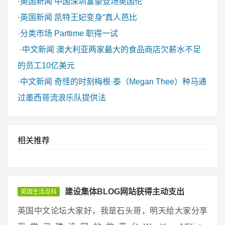
·
英国新闻
中国深圳富豪登场英国伦
·
英国新闻
凯特王妃变身“真人芭比
·
分类市场
Parttime 职得一试
·
中文新闻
澳大利亚两家最大的食品商店欠薪水不足
的员工10亿美元
·
中文新闻
奇怪的时刻梅根·泰（Megan Thee）种马通
过墨西哥流浪乐队提供法
相关推荐
建设集体BLOG网站获得主动支出
英国生活百科
英国中文论坛大家好，我是石头哥，明天给大家分享