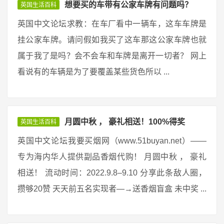
想要买的车带有公家车牌有问题吗？
英国生活百科
英国中文论坛求教：在车厂看中一辆车，这车车牌是
挂公家车牌。请问假如我买了这车那这公家车牌也就
属于我了是吗？会不会车和车牌是离开一切者？ 网上
看说有的车辆是为了要覆盖某些货色所以 ...
月圆中秋 ， 豪礼相送！100%得奖
英国生活百科
英国中文论坛我要买烟网（www.51buyan.net）——
专为海内华人提供副品香烟代购！ 月圆中秋 ， 豪礼
相送！ 流动时间：2022.9.8–9.10 分享此条敌人圈，
攒够20赞 天天前五名实现者—→送香烟盲盒 未中奖 ...