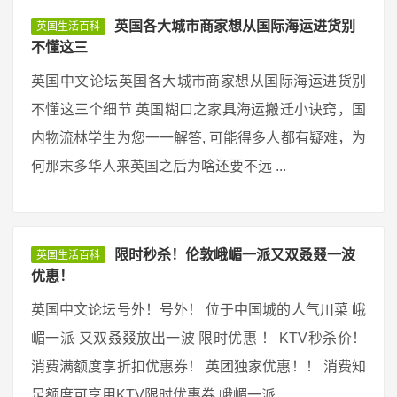
英国各大城市商家想从国际海运进货别
英国生活百科
不懂这三
英国中文论坛英国各大城市商家想从国际海运进货别
不懂这三个细节 英国糊口之家具海运搬迁小诀窍，国
内物流林学生为您一一解答, 可能得多人都有疑难，为
何那末多华人来英国之后为啥还要不远 ...
限时秒杀！伦敦峨嵋一派又双叒叕一波
英国生活百科
优惠！
英国中文论坛号外！号外！ 位于中国城的人气川菜 峨
嵋一派 又双叒叕放出一波 限时优惠 ！ KTV秒杀价！
消费满额度享折扣优惠券！ 英团独家优惠！！ 消费知
足额度可享用KTV限时优惠券 峨嵋一派 ...