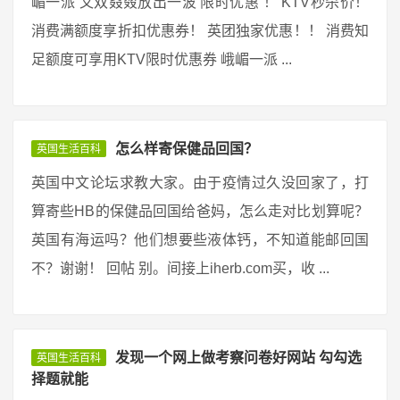
嵋一派 又双叒叕放出一波 限时优惠 ！ KTV秒杀价！
消费满额度享折扣优惠券！ 英团独家优惠！！ 消费知
足额度可享用KTV限时优惠券 峨嵋一派 ...
怎么样寄保健品回国？
英国生活百科
英国中文论坛求教大家。由于疫情过久没回家了，打
算寄些HB的保健品回国给爸妈，怎么走对比划算呢？
英国有海运吗？他们想要些液体钙，不知道能邮回国
不？谢谢！ 回帖 别。间接上iherb.com买，收 ...
发现一个网上做考察问卷好网站 勾勾选
英国生活百科
择题就能