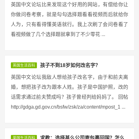
英国中文论坛比来发现这个好用的网站，有偿给你让
你做问卷考察，就是勾勾选择题看看视频而后就给你
人为，只有看得懂英语就行。我上次刷了会问卷看了
看视频做了几个选择题就拿到了不少零花 ...
孩子不到18岁如何改名字？
英国生活百科
英国中文论坛我敌人想给孩子改名字，由于和前夫离
婚，想把孩子改为跟本人姓。孩子是中国护照，改的
话需求通过前夫赞成吗？孩子曾经判给妈妈了。 回帖
http://gdga.gd.gov.cn/bsfw/zsk/za/content/mpost_1 ...
求教：选择甚么公司寄包裹回国？怎么
英国生活百科