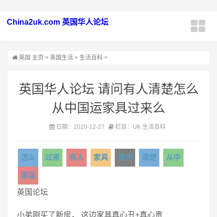
China2uk.com 英国华人论坛
英国
主页
>
英国生活
>
生活百科
>
英国华人论坛 请问有人清楚怎么
从中国运家具过来么
日期：2020-12-27
栏目：UK 生活百科
怎么
过来
有人
家具
请问
清楚
从中
国运
英国论坛
小弟刚买了新房， 这边家具真心丑+真心贵