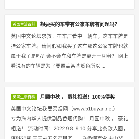
想要买的车带有公家车牌有问题吗？
英国生活百科
英国中文论坛求教：在车厂看中一辆车，这车车牌是
挂公家车牌。请问假如我买了这车那这公家车牌也就
属于我了是吗？会不会车和车牌是离开一切者？ 网上
看说有的车辆是为了要覆盖某些货色所以 ...
月圆中秋 ， 豪礼相送！100%得奖
英国生活百科
英国中文论坛我要买烟网（www.51buyan.net）——
专为海内华人提供副品香烟代购！ 月圆中秋 ， 豪礼
相送！ 流动时间：2022.9.8–9.10 分享此条敌人圈，
攒够20赞 天天前五名实现者—→送香烟盲盒 未中奖 ...