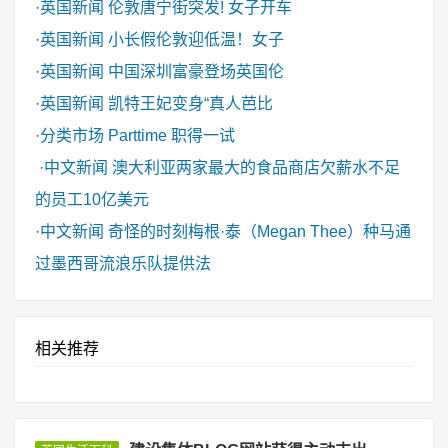
·
英国新闻
伦敦唐宁街突发! 女子开车
·
英国新闻
小长假伦敦迎低温！女子
·
英国新闻
中国深圳富豪登场英国伦
·
英国新闻
凯特王妃变身“真人芭比
·
分类市场
Parttime 职得一试
·
中文新闻
澳大利亚两家最大的食品商店欠薪水不足
的员工10亿美元
·
中文新闻
奇怪的时刻梅根·泰（Megan Thee）种马通
过墨西哥流浪乐队提供法
相关推荐