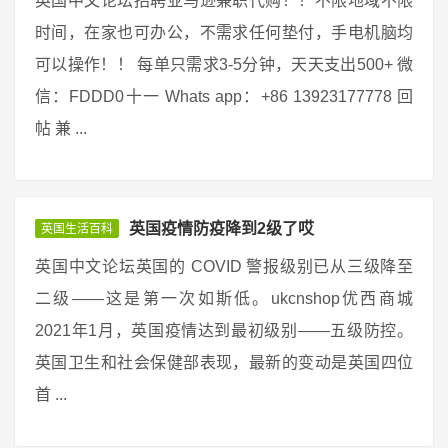
英国中文论坛招聘亚马逊兼职代购！！不限地域不限
时间，在家也可办公，不需求任何垫付，手电机脑均
可以操作！！ 每单只需求3-5分钟，天天支出500+ 微
信：FDDD0十一 Whats app：+86 13923177778 回
帖 兼 ...
英国疫情防疫降到2级了哎
英国生活百科
英国中文论坛英国的 COVID 警报级别已从三级降至
二级——这是第一次如斯低。ukcnshop优西商城
2021年1月，英国疫情达到最初级别——五级防控。
英国卫生和社会保健部表现，最新的变动是英国四位
首 ...