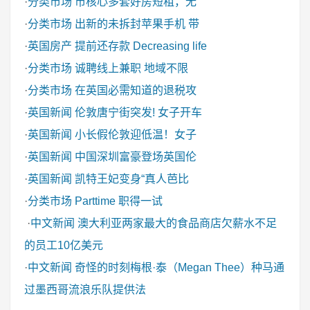
·
分类市场
市核心多套好房短租，无
·
分类市场
出新的未拆封苹果手机 带
·
英国房产
提前还存款 Decreasing life
·
分类市场
诚聘线上兼职 地域不限
·
分类市场
在英国必需知道的退税攻
·
英国新闻
伦敦唐宁街突发! 女子开车
·
英国新闻
小长假伦敦迎低温！女子
·
英国新闻
中国深圳富豪登场英国伦
·
英国新闻
凯特王妃变身“真人芭比
·
分类市场
Parttime 职得一试
·
中文新闻
澳大利亚两家最大的食品商店欠薪水不足
的员工10亿美元
·
中文新闻
奇怪的时刻梅根·泰（Megan Thee）种马通
过墨西哥流浪乐队提供法