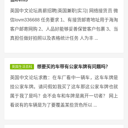
英国中文论坛高薪招聘|英国兼职|实习| 网络接货员 微
信lovm336688 任务要求 1、有接货邮寄地址用于海淘
客户邮寄网购 2、人品好能够妥善保管客户包裹 3、当
真担任做好拍照以及表格统计任务 人为丰 ...
想要买的车带有公家车牌有问题吗？
英国生活百科
英国中文论坛求教：在车厂看中一辆车，这车车牌是
挂公家车牌。请问假如我买了这车那这公家车牌也就
属于我了是吗？会不会车和车牌是离开一切者？ 网上
看说有的车辆是为了要覆盖某些货色所以 ...