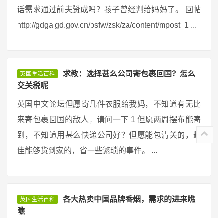
话需求通过前夫赞成吗？孩子曾经判给妈妈了。 回帖
http://gdga.gd.gov.cn/bsfw/zsk/za/content/mpost_1 ...
求教：选择甚么公司寄包裹回国？怎么
英国生活百科
交关税呢
英国中文论坛但愿寄几件衣服给我妈，不知道有无比
来寄包裹回国的敌人，请问一下 1 但愿两周摆布能寄
到，不知道用甚么快递公司好？但愿能包清关的，最
佳能够货到家的，省一些繁琐的事件。 ...
各大热卖中国品牌香烟，需求的进来瞧
英国生活百科
瞧