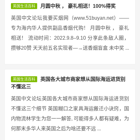
月圆中秋 ， 豪礼相送！100%得奖
英国生活百科
英国中文论坛我要买烟网（www.51buyan.net）——
专为海内华人提供副品香烟代购！ 月圆中秋 ， 豪礼
相送！ 流动时间：2022.9.8–9.10 分享此条敌人圈，
攒够20赞 天天前五名实现者—→送香烟盲盒 未中奖 ...
英国各大城市商家想从国际海运进货别
英国生活百科
不懂这三
英国中文论坛英国各大城市商家想从国际海运进货别
不懂这三个细节 英国糊口之家具海运搬迁小诀窍，国
内物流林学生为您一一解答, 可能得多人都有疑难，为
何那末多华人来英国之后为啥还要不远 ...