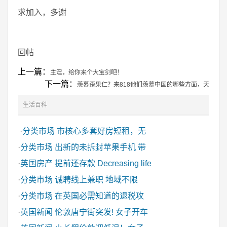
求加入，多谢
回帖
上一篇：
主淫，给你来个大宝剑吧！
下一篇：
羡慕歪果仁？来818他们羡慕中国的哪些方面，天
生活百科
·
分类市场
市核心多套好房短租，无
·
分类市场
出新的未拆封苹果手机 带
·
英国房产
提前还存款 Decreasing life
·
分类市场
诚聘线上兼职 地域不限
·
分类市场
在英国必需知道的退税攻
·
英国新闻
伦敦唐宁街突发! 女子开车