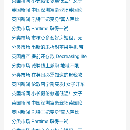
·
英国新闻
小长假伦敦迎低温！女子
·
英国新闻
中国深圳富豪登场英国伦
·
英国新闻
凯特王妃变身“真人芭比
·
分类市场
Parttime 职得一试
·
分类市场
市核心多套好房短租，无
·
分类市场
出新的未拆封苹果手机 带
·
英国房产
提前还存款 Decreasing life
·
分类市场
诚聘线上兼职 地域不限
·
分类市场
在英国必需知道的退税攻
·
英国新闻
伦敦唐宁街突发! 女子开车
·
英国新闻
小长假伦敦迎低温！女子
·
英国新闻
中国深圳富豪登场英国伦
·
英国新闻
凯特王妃变身“真人芭比
·
分类市场
Parttime 职得一试