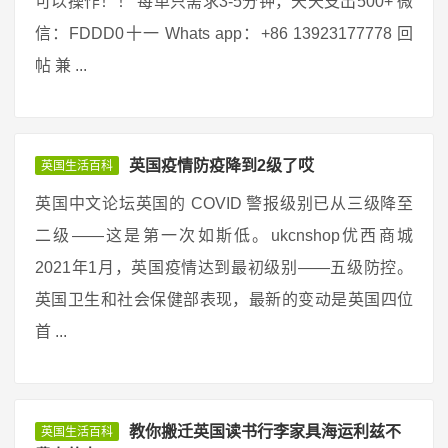
可以操作！！ 每单只需求3-5分钟，天天支出500+ 微
信：FDDD0十一 Whats app：+86 13923177778 回
帖 兼 ...
英国疫情防疫降到2级了哎
英国生活百科
英国中文论坛英国的 COVID 警报级别已从三级降至
二级——这是第一次如斯低。ukcnshop优西商城
2021年1月，英国疫情达到最初级别——五级防控。
英国卫生和社会保健部表现，最新的变动是英国四位
首 ...
教你搬迁英国读书行李家具海运利兹不
英国生活百科