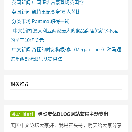
·
英国新闻
中国深圳富豪登场英国伦
·
英国新闻
凯特王妃变身“真人芭比
·
分类市场
Parttime 职得一试
·
中文新闻
澳大利亚两家最大的食品商店欠薪水不足
的员工10亿美元
·
中文新闻
奇怪的时刻梅根·泰（Megan Thee）种马通
过墨西哥流浪乐队提供法
相关推荐
建设集体BLOG网站获得主动支出
英国生活百科
英国中文论坛大家好，我是石头哥，明天给大家分享