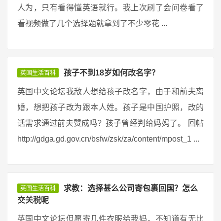
人为，只有看得懂英语就行。我上次刷了会问卷看了
看视频做了几个选择题就拿到了不少零花 ...
孩子不到18岁如何改名字？
英国生活百科
英国中文论坛我敌人想给孩子改名字，由于和前夫离
婚，想把孩子改为跟本人姓。孩子是中国护照，改的
话需求通过前夫赞成吗？孩子曾经判给妈妈了。 回帖
http://gdga.gd.gov.cn/bsfw/zsk/za/content/mpost_1 ...
求教：选择甚么公司寄包裹回国？怎么
英国生活百科
交关税呢
英国中文论坛但愿寄几件衣服给我妈，不知道有无比