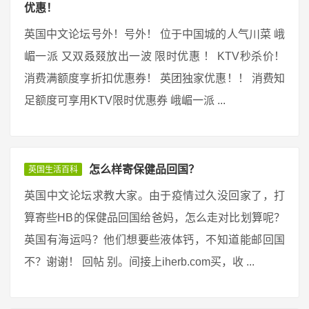
优惠！
英国中文论坛号外！号外！ 位于中国城的人气川菜 峨
嵋一派 又双叒叕放出一波 限时优惠 ！ KTV秒杀价！
消费满额度享折扣优惠券！ 英团独家优惠！！ 消费知
足额度可享用KTV限时优惠券 峨嵋一派 ...
怎么样寄保健品回国？
英国生活百科
英国中文论坛求教大家。由于疫情过久没回家了，打
算寄些HB的保健品回国给爸妈，怎么走对比划算呢？
英国有海运吗？他们想要些液体钙，不知道能邮回国
不？谢谢！ 回帖 别。间接上iherb.com买，收 ...