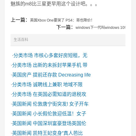
魅族的m8比三星更早用这个设计吧。。。
上一篇：
英国Xbox One要哭了 PS4：哥也降价！
下一篇：
windows下一代叫windows 10!
生活百科
·
分类市场
市核心多套好房短租，无
·
分类市场
出新的未拆封苹果手机 带
·
英国房产
提前还存款 Decreasing life
·
分类市场
诚聘线上兼职 地域不限
·
分类市场
在英国必需知道的退税攻
·
英国新闻
伦敦唐宁街突发! 女子开车
·
英国新闻
小长假伦敦迎低温！女子
·
英国新闻
中国深圳富豪登场英国伦
·
英国新闻
凯特王妃变身“真人芭比