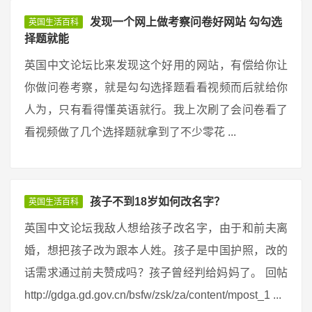
发现一个网上做考察问卷好网站 勾勾选
英国生活百科
择题就能
英国中文论坛比来发现这个好用的网站，有偿给你让
你做问卷考察，就是勾勾选择题看看视频而后就给你
人为，只有看得懂英语就行。我上次刷了会问卷看了
看视频做了几个选择题就拿到了不少零花 ...
孩子不到18岁如何改名字？
英国生活百科
英国中文论坛我敌人想给孩子改名字，由于和前夫离
婚，想把孩子改为跟本人姓。孩子是中国护照，改的
话需求通过前夫赞成吗？孩子曾经判给妈妈了。 回帖
http://gdga.gd.gov.cn/bsfw/zsk/za/content/mpost_1 ...