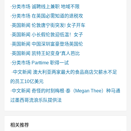
·
分类市场
诚聘线上兼职 地域不限
·
分类市场
在英国必需知道的退税攻
·
英国新闻
伦敦唐宁街突发! 女子开车
·
英国新闻
小长假伦敦迎低温！女子
·
英国新闻
中国深圳富豪登场英国伦
·
英国新闻
凯特王妃变身“真人芭比
·
分类市场
Parttime 职得一试
·
中文新闻
澳大利亚两家最大的食品商店欠薪水不足
的员工10亿美元
·
中文新闻
奇怪的时刻梅根·泰（Megan Thee）种马通
过墨西哥流浪乐队提供法
相关推荐