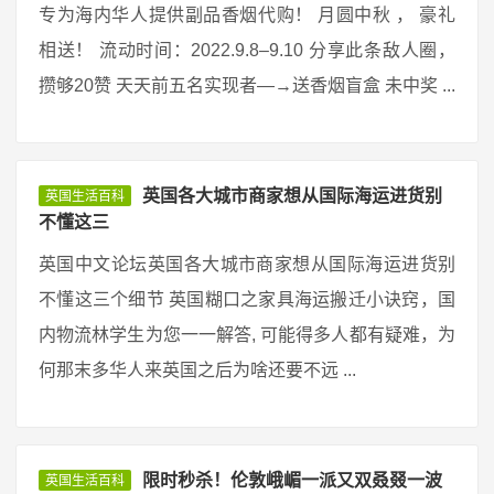
专为海内华人提供副品香烟代购！ 月圆中秋 ， 豪礼
相送！ 流动时间：2022.9.8–9.10 分享此条敌人圈，
攒够20赞 天天前五名实现者—→送香烟盲盒 未中奖 ...
英国各大城市商家想从国际海运进货别
英国生活百科
不懂这三
英国中文论坛英国各大城市商家想从国际海运进货别
不懂这三个细节 英国糊口之家具海运搬迁小诀窍，国
内物流林学生为您一一解答, 可能得多人都有疑难，为
何那末多华人来英国之后为啥还要不远 ...
限时秒杀！伦敦峨嵋一派又双叒叕一波
英国生活百科