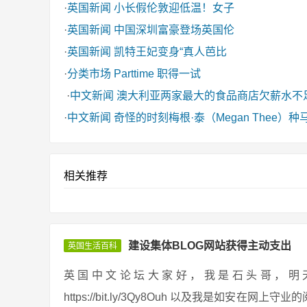
·
英国新闻
小长假伦敦迎低温！女子
·
英国新闻
中国深圳富豪登场英国伦
·
英国新闻
凯特王妃变身“真人芭比
·
分类市场
Parttime 职得一试
·
中文新闻
澳大利亚两家最大的食品商店欠薪水不
·
中文新闻
奇怪的时刻梅根·泰（Megan Thee
相关推荐
建设集体BLOG网站获得主动支出
英国生活百科
英国中文论坛大家好，我是石头哥，明天给大家分
https://bit.ly/3Qy8Ouh 以及我是如