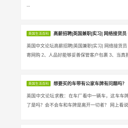
...
高薪招聘|英国兼职|实习| 网络接货员 
英国生活百科
英国中文论坛高薪招聘|英国兼职|实习| 网络接货员 
寄网购 2、人品好能够妥善保管客户包裹 3、当真担
想要买的车带有公家车牌有问题吗？
英国生活百科
英国中文论坛求教：在车厂看中一辆车，这车车
了是吗？会不会车和车牌是离开一切者？ 网上看说有