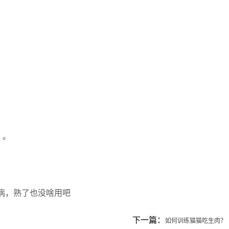
。。
病，熟了也没啥用吧
下一篇：
如何训练猫猫吃生肉？