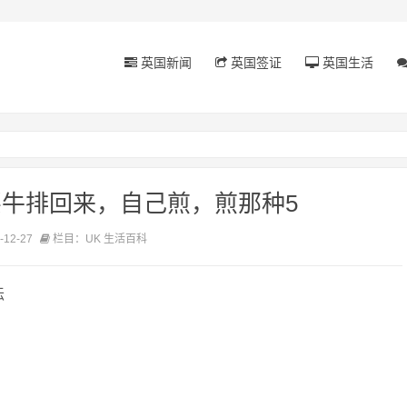
英国新闻
英国签证
英国生活
买牛排回来，自己煎，煎那种5
12-27
栏目：UK 生活百科
坛