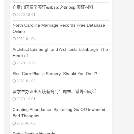
自费出国留学签证&nbsp;之&nbsp;签证材料
2020-12-01
North Carolina Marriage Records Free Database
Online
2021-01-04
Architect Edinburgh and Architects Edinburgh  The
Heart of
2020-12-26
Skin Care Plastic Surgery  Should You Do It?
2021-01-09
留学生办理出入境有窍门：周末、错峰和就近
2020-12-01
Creating Abundance  By Letting Go Of Unwanted
Bad Thoughts
2021-01-02
Detoxification Hazards