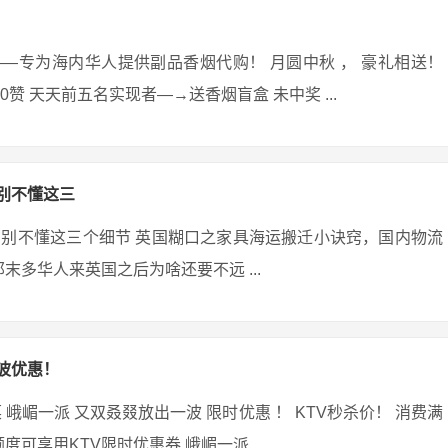
et）——专为海内华人提供副品香烟代购！ 月圆中秋 ， 豪礼相送！
够20赞 天天前五名实现者—→送香烟盲盒 未中奖 ...
别不懂这三
别不懂这三个细节 英国糊口之家具海运搬迁小诀窍，国内物流
末多华人来英国之后为啥还要不远 ...
波优惠！
峨嵋一派 又双叒叕放出一波 限时优惠 ！ KTV秒杀价！ 消费满
可享用KTV限时优惠券 峨嵋一派 ...