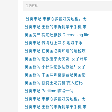
生活百科
·
分类市场
市核心多套好房短租，无
·
分类市场
出新的未拆封苹果手机 带
·
英国房产
提前还存款 Decreasing life
·
分类市场
诚聘线上兼职 地域不限
·
分类市场
在英国必需知道的退税攻
·
英国新闻
伦敦唐宁街突发! 女子开车
·
英国新闻
小长假伦敦迎低温！女子
·
英国新闻
中国深圳富豪登场英国伦
·
英国新闻
凯特王妃变身“真人芭比
·
分类市场
Parttime 职得一试
·
分类市场
市核心多套好房短租，无
·
分类市场
出新的未拆封苹果手机 带