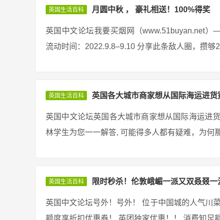
月圆中秋 ， 豪礼相送！100%得奖
英国生活百科
英国中文论坛我要买烟网（www.51buyan.n
流动时间：2022.9.8–9.10 分享此条敌人圈，攒
英国各大城市商家想从国际海运进货
英国生活百科
英国中文论坛英国各大城市商家想从国际海运进货
林学生为您一一解答, 可能得多人都有疑难，为何那
限时秒杀！伦敦峨嵋一派又双叒叕一
英国生活百科
英国中文论坛号外！号外！ 位于中国城的人气川菜 
额度享折扣优惠券！ 英团独家优惠！！ 消费知足额度