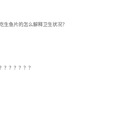
吃生鱼片的怎么解释卫生状况？
？？？？？？？