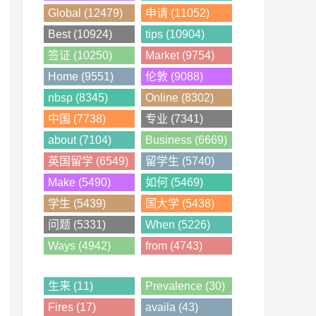
Global (12479)
申请 (11052)
Best (10924)
tips (10904)
签证 (10250)
Market (9754)
Home (9551)
伦敦 (9088)
nbsp (8345)
Online (8302)
中国 (7738)
专业 (7341)
about (7104)
Business (6669)
英国留学 (6549)
留学生 (5740)
Make (5490)
如何 (5469)
学生 (5439)
国大学 (5438)
问题 (5331)
When (5226)
Ways (4942)
from (4743)
生来 (11)
Prevalence (30)
Fires (17)
availa (43)