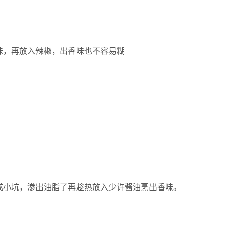
味，再放入辣椒，出香味也不容易糊
成小坑，渗出油脂了再趁热放入少许酱油烹出香味。