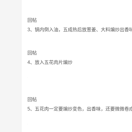
回帖
3、锅内倒入油，五成热后放葱姜、大料煸炒出香
回帖
4、放入五花肉片煸炒
回帖
5、五花肉一定要煸炒变色，出香味，还要微微卷