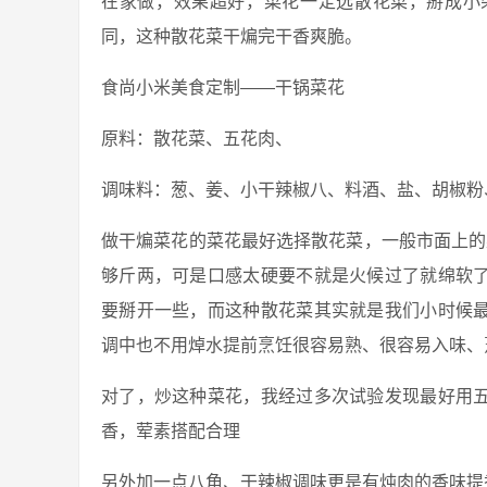
在家做，效果超好，菜花一定选散花菜，掰成小
同，这种散花菜干煸完干香爽脆。
食尚小米美食定制——干锅菜花
原料：散花菜、五花肉、
调味料：葱、姜、小干辣椒八、料酒、盐、胡椒粉
做干煸菜花的菜花最好选择散花菜，一般市面上的
够斤两，可是口感太硬要不就是火候过了就绵软
要掰开一些，而这种散花菜其实就是我们小时候
调中也不用焯水提前烹饪很容易熟、很容易入味、
对了，炒这种菜花，我经过多次试验发现最好用
香，荤素搭配合理
另外加一点八角、干辣椒调味更是有炖肉的香味提