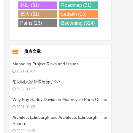
补助 (31)
Roadmap (21)
高大 (31)
Ladakh (13)
Pains (23)
Becoming (324)
热点文章
Managing Project Risks and Issues
2021-01-07
想问问大家都做唐筛了么？
2022-03-27
Why Buy Harley Davidson Motorcycle Parts Online
2021-01-05
Architect Edinburgh and Architects Edinburgh  The
Heart of
2020-12-26