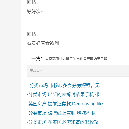
回帖
好好次~
回帖
看着好有食欲啊
上一篇：
大家都用什么牌子的电视盒开国内节目啊
生活百科
·
分类市场
市核心多套好房短租，无
·
分类市场
出新的未拆封苹果手机 带
·
英国房产
提前还存款 Decreasing life
·
分类市场
诚聘线上兼职 地域不限
·
分类市场
在英国必需知道的退税攻