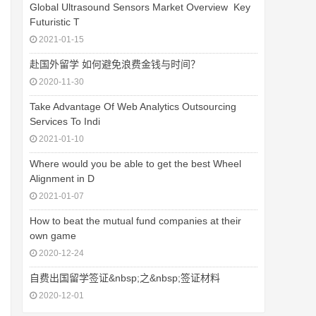
Global Ultrasound Sensors Market Overview  Key
Futuristic T
2021-01-15
赴国外留学 如何避免浪费金钱与时间？
2020-11-30
Take Advantage Of Web Analytics Outsourcing
Services To Indi
2021-01-10
Where would you be able to get the best Wheel
Alignment in D
2021-01-07
How to beat the mutual fund companies at their
own game
2020-12-24
自费出国留学签证&nbsp;之&nbsp;签证材料
2020-12-01