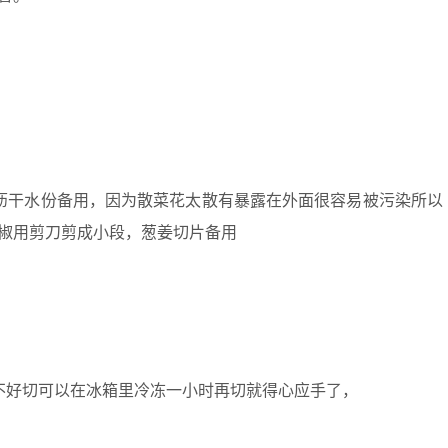
沥干水份备用，因为散菜花太散有暴露在外面很容易被污染所以
椒用剪刀剪成小段，葱姜切片备用
不好切可以在冰箱里冷冻一小时再切就得心应手了，