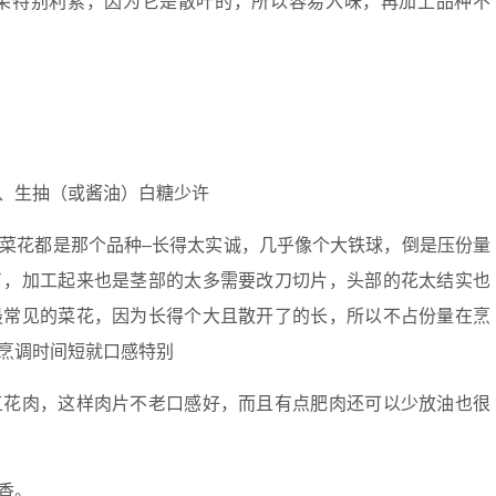
朵特别利索，因为它是散叶的，所以容易入味，再加上品种不
、生抽（或酱油）白糖少许
菜花都是那个品种–长得太实诚，几乎像个大铁球，倒是压份量
了，加工起来也是茎部的太多需要改刀切片，头部的花太结实也
最常见的菜花，因为长得个大且散开了的长，所以不占份量在烹
烹调时间短就口感特别
五花肉，这样肉片不老口感好，而且有点肥肉还可以少放油也很
香。