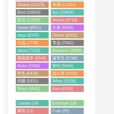
Global (12479)
申请 (11052)
Best (10924)
tips (10904)
签证 (10250)
Market (9754)
Home (9551)
伦敦 (9088)
nbsp (8345)
Online (8302)
中国 (7738)
专业 (7341)
about (7104)
Business (6669)
英国留学 (6549)
留学生 (5740)
Make (5490)
如何 (5469)
学生 (5439)
国大学 (5438)
问题 (5331)
When (5226)
Ways (4942)
from (4743)
Leases (14)
Employe (18)
兩房 (11)
Cuts (20)