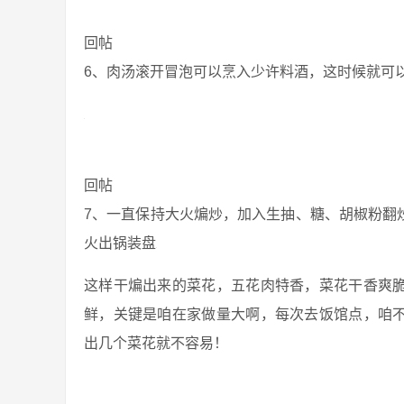
回帖
6、肉汤滚开冒泡可以烹入少许料酒，这时候就可
回帖
7、一直保持大火煸炒，加入生抽、糖、胡椒粉翻
火出锅装盘
这样干煸出来的菜花，五花肉特香，菜花干香爽
鲜，关键是咱在家做量大啊，每次去饭馆点，咱
出几个菜花就不容易！