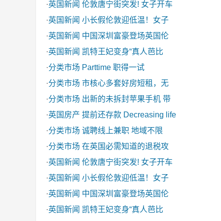
·
英国新闻
伦敦唐宁街突发! 女子开车
·
英国新闻
小长假伦敦迎低温！女子
·
英国新闻
中国深圳富豪登场英国伦
·
英国新闻
凯特王妃变身“真人芭比
·
分类市场
Parttime 职得一试
·
分类市场
市核心多套好房短租，无
·
分类市场
出新的未拆封苹果手机 带
·
英国房产
提前还存款 Decreasing life
·
分类市场
诚聘线上兼职 地域不限
·
分类市场
在英国必需知道的退税攻
·
英国新闻
伦敦唐宁街突发! 女子开车
·
英国新闻
小长假伦敦迎低温！女子
·
英国新闻
中国深圳富豪登场英国伦
·
英国新闻
凯特王妃变身“真人芭比