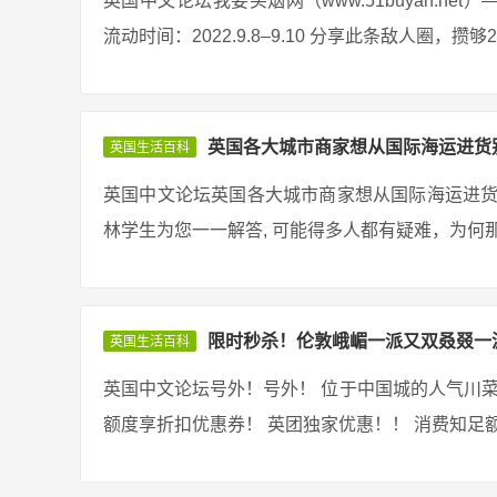
英国中文论坛我要买烟网（www.51buyan.n
流动时间：2022.9.8–9.10 分享此条敌人圈，攒
英国各大城市商家想从国际海运进货
英国生活百科
英国中文论坛英国各大城市商家想从国际海运进货
林学生为您一一解答, 可能得多人都有疑难，为何那
限时秒杀！伦敦峨嵋一派又双叒叕一
英国生活百科
英国中文论坛号外！号外！ 位于中国城的人气川菜 
额度享折扣优惠券！ 英团独家优惠！！ 消费知足额度