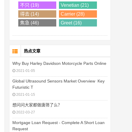
不只 (19)
Venetian (21)
得去 (14)
Carrier (28)
焦急 (46)
Greet (16)
热点文章
Why Buy Harley Davidson Motorcycle Parts Online
2021-01-05
Global Ultrasound Sensors Market Overview  Key
Futuristic T
2021-01-15
想问问大家都做唐筛了么？
2022-03-27
Mortgage Loan Request - Complete A Short Loan
Request