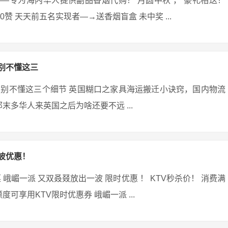
et）——专为海内华人提供副品香烟代购！ 月圆中秋 ， 豪礼相送！
够20赞 天天前五名实现者—→送香烟盲盒 未中奖 ...
别不懂这三
别不懂这三个细节 英国糊口之家具海运搬迁小诀窍，国内物流
末多华人来英国之后为啥还要不远 ...
波优惠！
峨嵋一派 又双叒叕放出一波 限时优惠 ！ KTV秒杀价！ 消费满
可享用KTV限时优惠券 峨嵋一派 ...