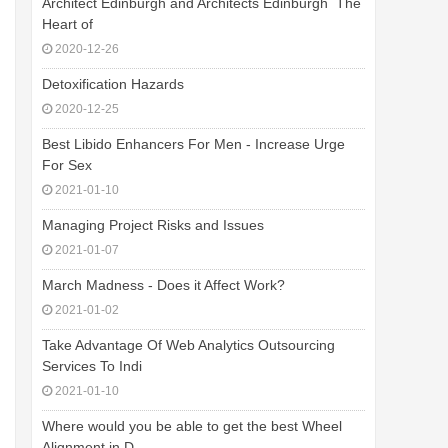
Architect Edinburgh and Architects Edinburgh  The
Heart of
2020-12-26
Detoxification Hazards
2020-12-25
Best Libido Enhancers For Men - Increase Urge
For Sex
2021-01-10
Managing Project Risks and Issues
2021-01-07
March Madness - Does it Affect Work?
2021-01-02
Take Advantage Of Web Analytics Outsourcing
Services To Indi
2021-01-10
Where would you be able to get the best Wheel
Alignment in D