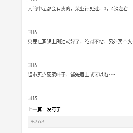
大的中超都会有卖的，荣业行见过，3，4镑左右
回帖
只要在蒸锅上刷油就好了，绝对不粘，另外买个夹
回帖
超市买点菠菜叶子，铺笼屉上就可以啦~~~
回帖
上一篇：没有了
生活百科