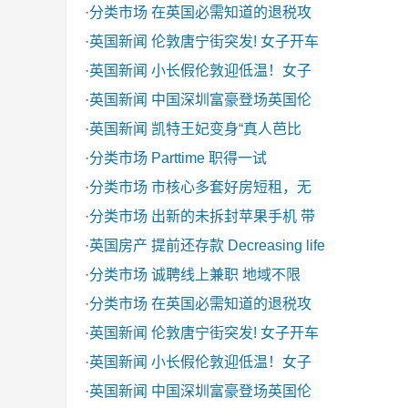
·
分类市场
在英国必需知道的退税攻
·
英国新闻
伦敦唐宁街突发! 女子开车
·
英国新闻
小长假伦敦迎低温！女子
·
英国新闻
中国深圳富豪登场英国伦
·
英国新闻
凯特王妃变身“真人芭比
·
分类市场
Parttime 职得一试
·
分类市场
市核心多套好房短租，无
·
分类市场
出新的未拆封苹果手机 带
·
英国房产
提前还存款 Decreasing life
·
分类市场
诚聘线上兼职 地域不限
·
分类市场
在英国必需知道的退税攻
·
英国新闻
伦敦唐宁街突发! 女子开车
·
英国新闻
小长假伦敦迎低温！女子
·
英国新闻
中国深圳富豪登场英国伦