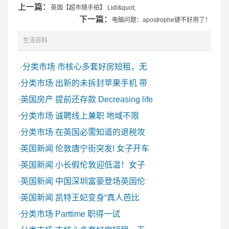
上一篇：
英国【超市随手拍】 Lidl&quot;
下一篇：
电脑问题：apostrophe键不好用了！
生活百科
·
分类市场
市核心多套好房短租，无
·
分类市场
出新的未拆封苹果手机 带
·
英国房产
提前还存款 Decreasing life
·
分类市场
诚聘线上兼职 地域不限
·
分类市场
在英国必需知道的退税攻
·
英国新闻
伦敦唐宁街突发! 女子开车
·
英国新闻
小长假伦敦迎低温！女子
·
英国新闻
中国深圳富豪登场英国伦
·
英国新闻
凯特王妃变身“真人芭比
·
分类市场
Parttime 职得一试