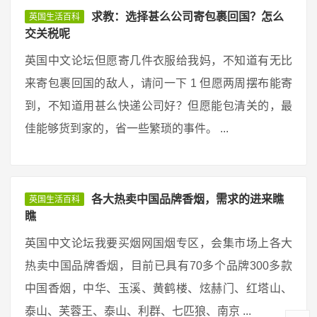
求教：选择甚么公司寄包裹回国？怎么
英国生活百科
交关税呢
英国中文论坛但愿寄几件衣服给我妈，不知道有无比
来寄包裹回国的敌人，请问一下 1 但愿两周摆布能寄
到，不知道用甚么快递公司好？但愿能包清关的，最
佳能够货到家的，省一些繁琐的事件。 ...
各大热卖中国品牌香烟，需求的进来瞧
英国生活百科
瞧
英国中文论坛我要买烟网国烟专区，会集市场上各大
热卖中国品牌香烟，目前已具有70多个品牌300多款
中国香烟，中华、玉溪、黄鹤楼、炫赫门、红塔山、
泰山、芙蓉王、泰山、利群、七匹狼、南京 ...