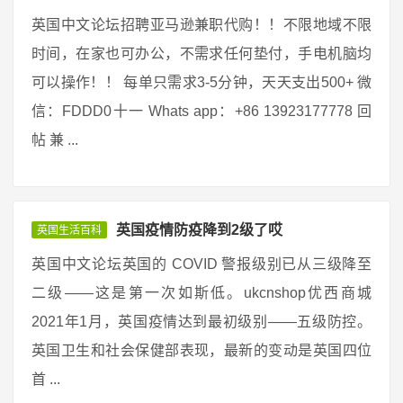
英国中文论坛招聘亚马逊兼职代购！！不限地域不限
时间，在家也可办公，不需求任何垫付，手电机脑均
可以操作！！ 每单只需求3-5分钟，天天支出500+ 微
信：FDDD0十一 Whats app：+86 13923177778 回
帖 兼 ...
英国疫情防疫降到2级了哎
英国生活百科
英国中文论坛英国的 COVID 警报级别已从三级降至
二级——这是第一次如斯低。ukcnshop优西商城
2021年1月，英国疫情达到最初级别——五级防控。
英国卫生和社会保健部表现，最新的变动是英国四位
首 ...