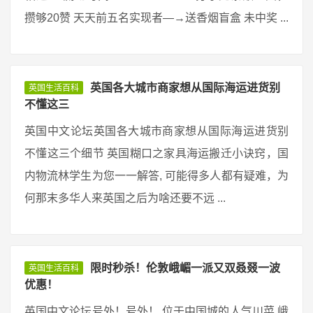
攒够20赞 天天前五名实现者—→送香烟盲盒 未中奖 ...
英国各大城市商家想从国际海运进货别
英国生活百科
不懂这三
英国中文论坛英国各大城市商家想从国际海运进货别
不懂这三个细节 英国糊口之家具海运搬迁小诀窍，国
内物流林学生为您一一解答, 可能得多人都有疑难，为
何那末多华人来英国之后为啥还要不远 ...
限时秒杀！伦敦峨嵋一派又双叒叕一波
英国生活百科
优惠！
英国中文论坛号外！号外！ 位于中国城的人气川菜 峨