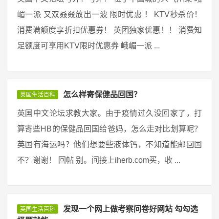
嵋一派 又双叒叕放出一波 限时优惠 ！ KTV秒杀价！
消费满额度享折扣优惠券！ 英团独家优惠！！ 消费知
足额度可享用KTV限时优惠券 峨嵋一派 ...
怎么样寄保健品回国？
英国生活百科
英国中文论坛求教大家。由于疫情过久没回家了，打
算寄些HB的保健品回国给爸妈，怎么走对比划算呢？
英国有海运吗？他们想要些液体钙，不知道能邮回国
不？谢谢！ 回帖 别。间接上iherb.com买，收 ...
发现一个网上做考察问卷好网站 勾勾选
英国生活百科