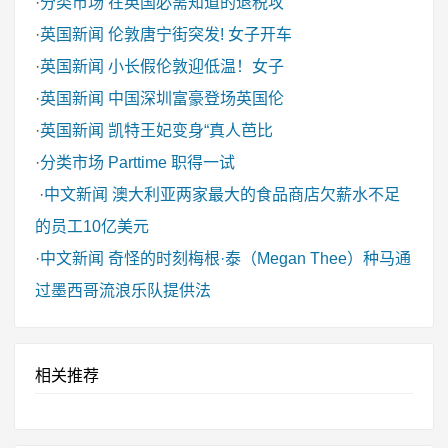
·
分类市场
在英国必需知道的退税攻
·
英国新闻
伦敦唐宁街突发! 女子开车
·
英国新闻
小长假伦敦迎低温！女子
·
英国新闻
中国深圳富豪登场英国伦
·
英国新闻
凯特王妃变身“真人芭比
·
分类市场
Parttime 职得一试
·
中文新闻
澳大利亚两家最大的食品商店欠薪水不足
的员工10亿美元
·
中文新闻
奇怪的时刻梅根·泰（Megan Thee）种马通
过墨西哥流浪乐队提供法
相关推荐