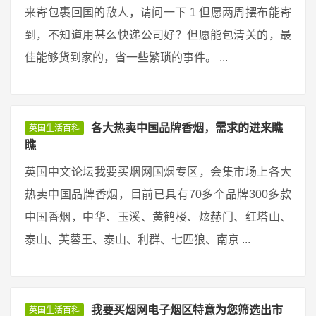
来寄包裹回国的敌人，请问一下 1 但愿两周摆布能寄
到，不知道用甚么快递公司好？但愿能包清关的，最
佳能够货到家的，省一些繁琐的事件。 ...
各大热卖中国品牌香烟，需求的进来瞧
英国生活百科
瞧
英国中文论坛我要买烟网国烟专区，会集市场上各大
热卖中国品牌香烟，目前已具有70多个品牌300多款
中国香烟，中华、玉溪、黄鹤楼、炫赫门、红塔山、
泰山、芙蓉王、泰山、利群、七匹狼、南京 ...
我要买烟网电子烟区特意为您筛选出市
英国生活百科