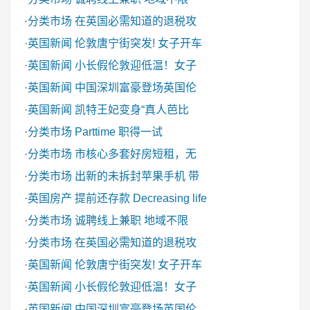
·
分类市场
在英国必需知道的退税攻
·
英国新闻
伦敦唐宁街突发! 女子开车
·
英国新闻
小长假伦敦迎低温！女子
·
英国新闻
中国深圳富豪登场英国伦
·
英国新闻
凯特王妃变身“真人芭比
·
分类市场
Parttime 职得一试
·
分类市场
市核心多套好房短租，无
·
分类市场
出新的未拆封苹果手机 带
·
英国房产
提前还存款 Decreasing life
·
分类市场
诚聘线上兼职 地域不限
·
分类市场
在英国必需知道的退税攻
·
英国新闻
伦敦唐宁街突发! 女子开车
·
英国新闻
小长假伦敦迎低温！女子
·
英国新闻
中国深圳富豪登场英国伦