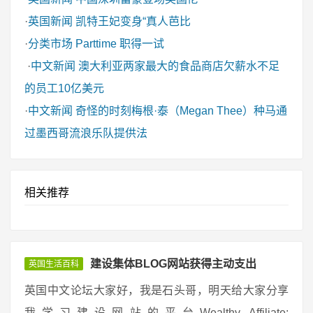
·
英国新闻
凯特王妃变身“真人芭比
·
分类市场
Parttime 职得一试
·
中文新闻
澳大利亚两家最大的食品商店欠薪水不足
的员工10亿美元
·
中文新闻
奇怪的时刻梅根·泰（Megan Thee）种马通
过墨西哥流浪乐队提供法
相关推荐
建设集体BLOG网站获得主动支出
英国生活百科
英国中文论坛大家好，我是石头哥，明天给大家分享
我学习建设网站的平台Wealthy Affiliate: