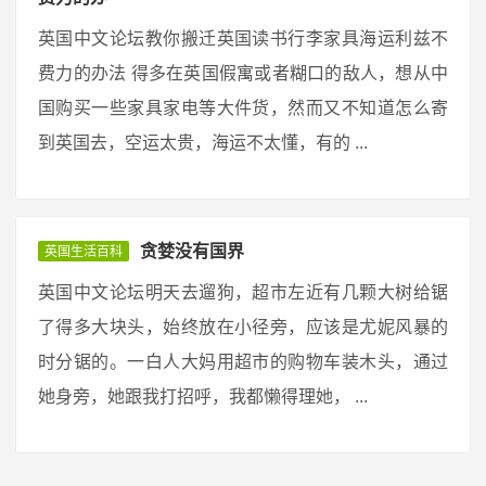
英国中文论坛教你搬迁英国读书行李家具海运利兹不
费力的办法 得多在英国假寓或者糊口的敌人，想从中
国购买一些家具家电等大件货，然而又不知道怎么寄
到英国去，空运太贵，海运不太懂，有的 ...
贪婪没有国界
英国生活百科
英国中文论坛明天去遛狗，超市左近有几颗大树给锯
了得多大块头，始终放在小径旁，应该是尤妮风暴的
时分锯的。一白人大妈用超市的购物车装木头，通过
她身旁，她跟我打招呼，我都懒得理她， ...