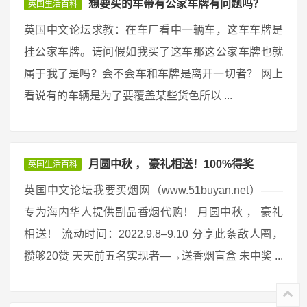
想要买的车带有公家车牌有问题吗？
英国生活百科
英国中文论坛求教：在车厂看中一辆车，这车车牌是
挂公家车牌。请问假如我买了这车那这公家车牌也就
属于我了是吗？会不会车和车牌是离开一切者？ 网上
看说有的车辆是为了要覆盖某些货色所以 ...
月圆中秋 ， 豪礼相送！100%得奖
英国生活百科
英国中文论坛我要买烟网（www.51buyan.net）——
专为海内华人提供副品香烟代购！ 月圆中秋 ， 豪礼
相送！ 流动时间：2022.9.8–9.10 分享此条敌人圈，
攒够20赞 天天前五名实现者—→送香烟盲盒 未中奖 ...