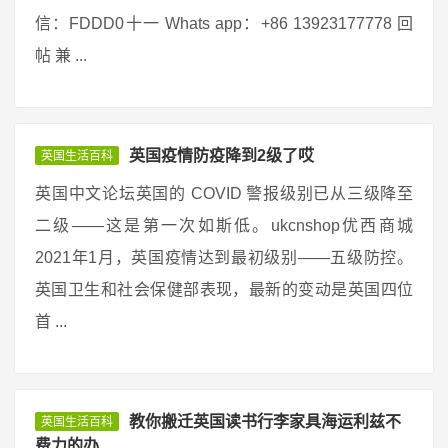
信：FDDD0十一 Whats app：+86 13923177778 回
帖 兼 ...
英国疫情防疫降到2级了哎
英国生活百科
英国中文论坛英国的 COVID 警报级别已从三级降至
二级——这是第一次如斯低。ukcnshop优西商城
2021年1月，英国疫情达到最初级别——五级防控。
英国卫生和社会保健部表现，最新的变动是英国四位
首 ...
教你搬迁英国读书行李家具海运利兹不
英国生活百科
费力的办