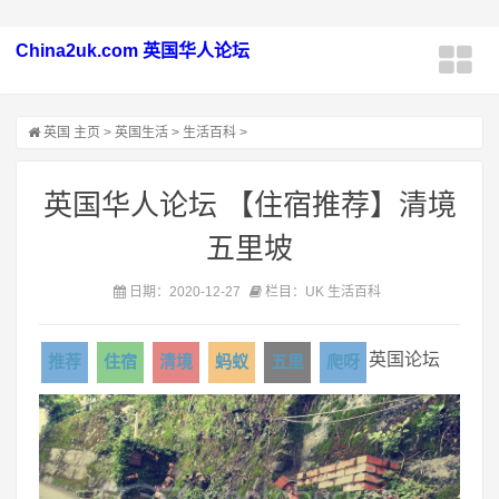
China2uk.com 英国华人论坛
英国
主页
>
英国生活
>
生活百科
>
英国华人论坛 【住宿推荐】清境
五里坡
日期：2020-12-27
栏目：UK 生活百科
英国论坛
推荐
住宿
清境
蚂蚁
五里
爬呀