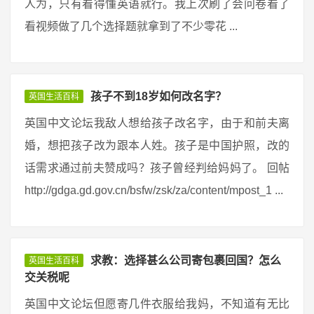
人为，只有看得懂英语就行。我上次刷了会问卷看了
看视频做了几个选择题就拿到了不少零花 ...
孩子不到18岁如何改名字？
英国生活百科
英国中文论坛我敌人想给孩子改名字，由于和前夫离
婚，想把孩子改为跟本人姓。孩子是中国护照，改的
话需求通过前夫赞成吗？孩子曾经判给妈妈了。 回帖
http://gdga.gd.gov.cn/bsfw/zsk/za/content/mpost_1 ...
求教：选择甚么公司寄包裹回国？怎么
英国生活百科
交关税呢
英国中文论坛但愿寄几件衣服给我妈，不知道有无比