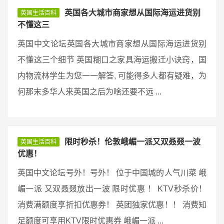
英国各大城市商家想从国际海运进货别
英国生活百科
不懂这三
英国中文论坛英国各大城市商家想从国际海运进货别
不懂这三个细节 英国糊口之家具海运搬迁小诀窍，国
内物流林学生为您一一解答, 可能得多人都有疑难，为
何那末多华人来英国之后为啥还要不远 ...
限时秒杀！伦敦峨嵋一派又双叒叕一波
英国生活百科
优惠！
英国中文论坛号外！号外！ 位于中国城的人气川菜 峨
嵋一派 又双叒叕放出一波 限时优惠 ！ KTV秒杀价！
消费满额度享折扣优惠券！ 英团独家优惠！！ 消费知
足额度可享用KTV限时优惠券 峨嵋一派 ...