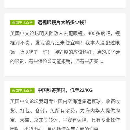
远视眼镜片大略多少钱？
英国生活百科
英国中文论坛明天陪敌人去配眼镜，400多度吧，镜
框到不贵，发现镜片还未便宜啊！我本人没配过眼
镜，所以吃了一惊！ 回帖 厚的应该还好，薄的加坚硬
的很贵，有些保险公司能报销，还有些店买 ...
中国秒寄英国，低至22/KG
英国生活百科
英国中文论坛我司专业国内空海运集运寰球，收费收
货、打包、仓储，免所有杂费，为海内华人提供淘
宝、天猫、京东等转运，平安有保障，具有专业操作
团队，出货申报，目的地清关等方面咱们更 ...