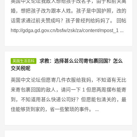
英国中文论坛我敌人想给孩子改名字，由于和前夫离
婚，想把孩子改为跟本人姓。孩子是中国护照，改的
话需求通过前夫赞成吗？孩子曾经判给妈妈了。 回帖
http://gdga.gd.gov.cn/bsfw/zsk/za/content/mpost_1 ...
求教：选择甚么公司寄包裹回国？怎么
英国生活百科
交关税呢
英国中文论坛但愿寄几件衣服给我妈，不知道有无比
来寄包裹回国的敌人，请问一下 1 但愿两周摆布能寄
到，不知道用甚么快递公司好？但愿能包清关的，最
佳能够货到家的，省一些繁琐的事件。 ...