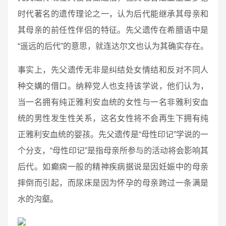
时代著名的遗传理论之一，认为后代能继承其母亲和
其母亲的前任性伴侣的特征。先父遗传在希腊语中是
“遥远的后代”的意思，就连达尔文也认为其确实存在。
事实上，先父遗传无非是纠结处女情结和反对不同人
种交媾的借口。纳粹党人也支持该学说，他们认为，
当一名拥有纯正雅利安血统的女性与一名非雅利安血
统的男性发生性关系，这名女性将不会再生下拥有纯
正雅利安血统的婴孩。先父遗传是“母性印记”学说的一
个分支，“母性印记”是指母亲所参与的活动将会影响其
后代。如癫痫一般的精神疾病据说是因妊娠中的母亲
摔倒而引起，而尿床是因为怀孕的母亲跨过一条满是
水的沟壑。