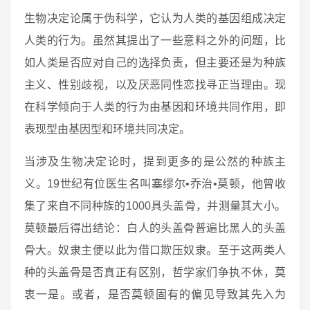
生物决定论属于伪科学，它认为人类的基因组成决定
人类的行为。虽然其提出了一些意料之外的问题，比
如人类是否应对自己的选择负责，但主要还是为种族
主义、性别歧视，以及厌恶同性恋找寻正当理由。现
在科学倾向于人类的行为由基因和环境共同作用，即
表现型由基因型和环境共同决定。
当涉及生物决定论时，提到更多的是公然的种族主
义。19世纪有位医生名叫塞缪尔•乔治•莫顿，他曾收
集了来自不同种族的1000具头盖骨，并测量其大小。
莫顿最后得出结论：白人的头盖骨普遍比黑人的头盖
骨大。奴隶主便以此为借口欺压奴隶。至于这两类人
种的头盖骨是否真正有区别，哲学家们争执不休，莫
衷一是。或者，是否莫顿固有的偏见导致其先入为