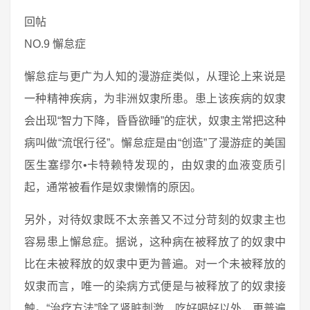
回帖
NO.9 懈怠症
懈怠症与更广为人知的漫游症类似，从理论上来说是
一种精神疾病，为非洲奴隶所患。患上该疾病的奴隶
会出现“智力下降，昏昏欲睡”的症状，奴隶主常把这种
病叫做“流氓行径”。懈怠症是由“创造”了漫游症的美国
医生塞缪尔•卡特赖特发现的，由奴隶的血液变质引
起，通常被看作是奴隶懒惰的原因。
另外，对待奴隶既不太亲善又不过分苛刻的奴隶主也
容易患上懈怠症。据说，这种病在被释放了的奴隶中
比在未被释放的奴隶中更为普遍。对一个未被释放的
奴隶而言，唯一的染病方式便是与被释放了的奴隶接
触。“治疗方法”除了肾脏刺激、吃好喝好以外，更普遍