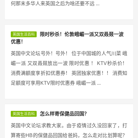
何那末多华人来英国之后为啥还要不远 ...
限时秒杀！伦敦峨嵋一派又双叒叕一波
英国生活百科
优惠！
英国中文论坛号外！号外！ 位于中国城的人气川菜 峨
嵋一派 又双叒叕放出一波 限时优惠 ！ KTV秒杀价！
消费满额度享折扣优惠券！ 英团独家优惠！！ 消费知
足额度可享用KTV限时优惠券 峨嵋一派 ...
怎么样寄保健品回国？
英国生活百科
英国中文论坛求教大家。由于疫情过久没回家了，打
算寄些HB的保健品回国给爸妈，怎么走对比划算呢？