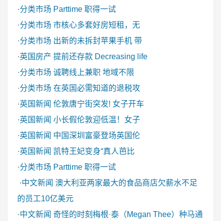
·
分类市场
Parttime 职得一试
·
分类市场
市核心多套好房短租，无
·
分类市场
出新的未拆封苹果手机 带
·
英国房产
提前还存款 Decreasing life
·
分类市场
诚聘线上兼职 地域不限
·
分类市场
在英国必需知道的退税攻
·
英国新闻
伦敦唐宁街突发! 女子开车
·
英国新闻
小长假伦敦迎低温！女子
·
英国新闻
中国深圳富豪登场英国伦
·
英国新闻
凯特王妃变身“真人芭比
·
分类市场
Parttime 职得一试
·
中文新闻
澳大利亚两家最大的食品商店欠薪水不足
的员工10亿美元
·
中文新闻
奇怪的时刻梅根·泰（Megan Thee）种马通