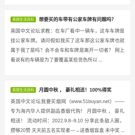
想要买的车带有公家车牌有问题吗？
英国生活百科
英国中文论坛求教：在车厂看中一辆车，这车车牌是
挂公家车牌。请问假如我买了这车那这公家车牌也就
属于我了是吗？会不会车和车牌是离开一切者？ 网上
看说有的车辆是为了要覆盖某些货色所以 ...
月圆中秋 ， 豪礼相送！100%得奖
英国生活百科
英国中文论坛我要买烟网（www.51buyan.net）——
专为海内华人提供副品香烟代购！ 月圆中秋 ， 豪礼
相送！ 流动时间：2022.9.8–9.10 分享此条敌人圈，
攒够20赞 天天前五名实现者—→送香烟盲盒 未中奖 ...