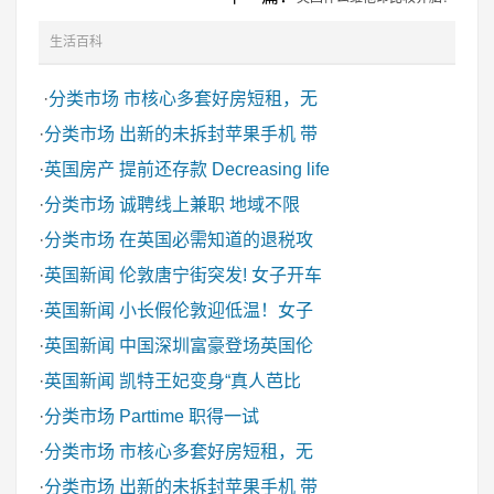
生活百科
·
分类市场
市核心多套好房短租，无
·
分类市场
出新的未拆封苹果手机 带
·
英国房产
提前还存款 Decreasing life
·
分类市场
诚聘线上兼职 地域不限
·
分类市场
在英国必需知道的退税攻
·
英国新闻
伦敦唐宁街突发! 女子开车
·
英国新闻
小长假伦敦迎低温！女子
·
英国新闻
中国深圳富豪登场英国伦
·
英国新闻
凯特王妃变身“真人芭比
·
分类市场
Parttime 职得一试
·
分类市场
市核心多套好房短租，无
·
分类市场
出新的未拆封苹果手机 带