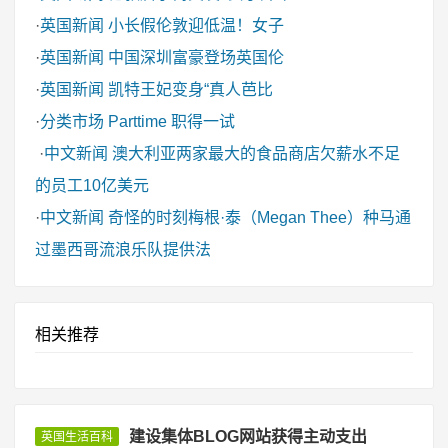
·
英国新闻
小长假伦敦迎低温！女子
·
英国新闻
中国深圳富豪登场英国伦
·
英国新闻
凯特王妃变身“真人芭比
·
分类市场
Parttime 职得一试
·
中文新闻
澳大利亚两家最大的食品商店欠薪水不足
的员工10亿美元
·
中文新闻
奇怪的时刻梅根·泰（Megan Thee）种马通
过墨西哥流浪乐队提供法
相关推荐
建设集体BLOG网站获得主动支出
英国生活百科