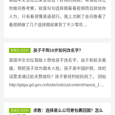
英国中文论坛比来发现这个好用的网站，有偿给你让
你做问卷考察，就是勾勾选择题看看视频而后就给你
人为，只有看得懂英语就行。我上次刷了会问卷看了
看视频做了几个选择题就拿到了不少零花 ...
孩子不到18岁如何改名字？
英国生活百科
英国中文论坛我敌人想给孩子改名字，由于和前夫离
婚，想把孩子改为跟本人姓。孩子是中国护照，改的
话需求通过前夫赞成吗？孩子曾经判给妈妈了。 回帖
http://gdga.gd.gov.cn/bsfw/zsk/za/content/mpost_1 ...
求教：选择甚么公司寄包裹回国？怎么
英国生活百科