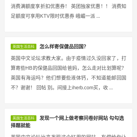
消费满额度享折扣优惠券！ 英团独家优惠！！ 消费知
足额度可享用KTV限时优惠券 峨嵋一派 ...
怎么样寄保健品回国？
英国生活百科
英国中文论坛求教大家。由于疫情过久没回家了，打
算寄些HB的保健品回国给爸妈，怎么走对比划算呢？
英国有海运吗？他们想要些液体钙，不知道能邮回国
不？谢谢！ 回帖 别。间接上iherb.com买，收 ...
发现一个网上做考察问卷好网站 勾勾选
英国生活百科
择题就能