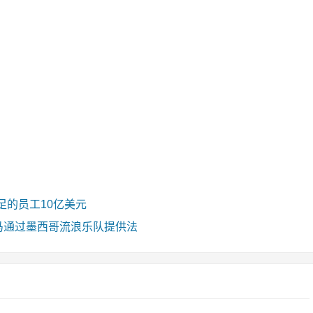
足的员工10亿美元
）种马通过墨西哥流浪乐队提供法