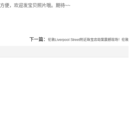
常方便，欢迎发宝贝照片哦。期待~~
下一篇：
伦敦Liverpool Street附近珠宝店劫案震撼现场！伦敦