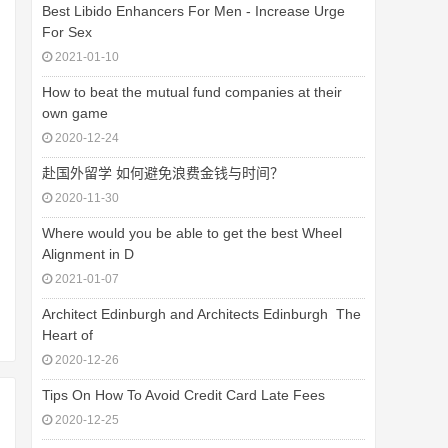
Best Libido Enhancers For Men - Increase Urge
For Sex
2021-01-10
How to beat the mutual fund companies at their
own game
2020-12-24
赴国外留学 如何避免浪费金钱与时间？
2020-11-30
Where would you be able to get the best Wheel
Alignment in D
2021-01-07
Architect Edinburgh and Architects Edinburgh  The
Heart of
2020-12-26
Tips On How To Avoid Credit Card Late Fees
2020-12-25