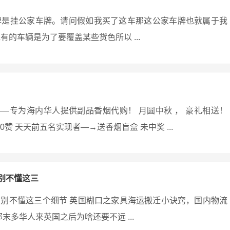
牌是挂公家车牌。请问假如我买了这车那这公家车牌也就属于我
的车辆是为了要覆盖某些货色所以 ...
et）——专为海内华人提供副品香烟代购！ 月圆中秋 ， 豪礼相送！
够20赞 天天前五名实现者—→送香烟盲盒 未中奖 ...
别不懂这三
别不懂这三个细节 英国糊口之家具海运搬迁小诀窍，国内物流
末多华人来英国之后为啥还要不远 ...