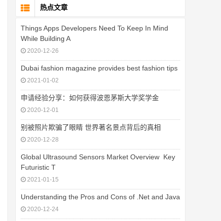
热点文章
Things Apps Developers Need To Keep In Mind
While Building A
2020-12-26
Dubai fashion magazine provides best fashion tips
2021-01-02
申请经验分享：如何获得波恩茅斯大学奖学金
2020-12-01
别被照片欺骗了眼睛 世界著名景点背后的真相
2020-12-28
Global Ultrasound Sensors Market Overview  Key
Futuristic T
2021-01-15
Understanding the Pros and Cons of .Net and Java
2020-12-24