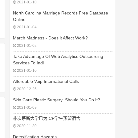
2021-01-10
North Carolina Marriage Records Free Database
Online
2021-01-04
March Madness - Does it Affect Work?
2021-01-02
Take Advantage Of Web Analytics Outsourcing
Services To Indi
2021-01-10
Affordable Voip International Calls
2020-12-26
Skin Care Plastic Surgery  Should You Do It?
2021-01-09
朴次茅斯大学已为ICP学生预留宿舍
2020-11-30
Detoxification Hazards