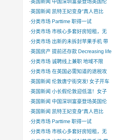
·
英国新闻
中国深圳富豪登场英国伦
·
英国新闻
凯特王妃变身“真人芭比
·
分类市场
Parttime 职得一试
·
分类市场
市核心多套好房短租，无
·
分类市场
出新的未拆封苹果手机 带
·
英国房产
提前还存款 Decreasing life
·
分类市场
诚聘线上兼职 地域不限
·
分类市场
在英国必需知道的退税攻
·
英国新闻
伦敦唐宁街突发! 女子开车
·
英国新闻
小长假伦敦迎低温！女子
·
英国新闻
中国深圳富豪登场英国伦
·
英国新闻
凯特王妃变身“真人芭比
·
分类市场
Parttime 职得一试
·
分类市场
市核心多套好房短租，无