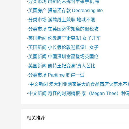
·
分类市场
出新的未拆封苹果手机 带
·
英国房产
提前还存款 Decreasing life
·
分类市场
诚聘线上兼职 地域不限
·
分类市场
在英国必需知道的退税攻
·
英国新闻
伦敦唐宁街突发! 女子开车
·
英国新闻
小长假伦敦迎低温！女子
·
英国新闻
中国深圳富豪登场英国伦
·
英国新闻
凯特王妃变身“真人芭比
·
分类市场
Parttime 职得一试
·
中文新闻
澳大利亚两家最大的食品商店欠薪水不
·
中文新闻
奇怪的时刻梅根·泰（Megan Thee
相关推荐