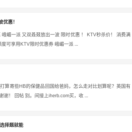
波优惠！
峨嵋一派 又双叒叕放出一波 限时优惠 ！ KTV秒杀价！ 消费满
可享用KTV限时优惠券 峨嵋一派 ...
打算寄些HB的保健品回国给爸妈，怎么走对比划算呢？英国有
帖 别。间接上iherb.com买，收 ...
勾选择题就能