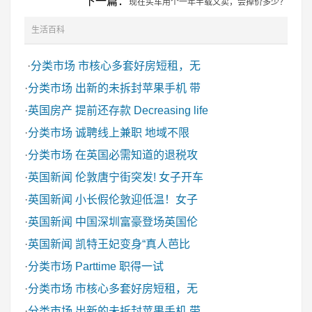
下一篇：
现在买车用个一年半载又卖，会掉价多少？
生活百科
·
分类市场
市核心多套好房短租，无
·
分类市场
出新的未拆封苹果手机 带
·
英国房产
提前还存款 Decreasing life
·
分类市场
诚聘线上兼职 地域不限
·
分类市场
在英国必需知道的退税攻
·
英国新闻
伦敦唐宁街突发! 女子开车
·
英国新闻
小长假伦敦迎低温！女子
·
英国新闻
中国深圳富豪登场英国伦
·
英国新闻
凯特王妃变身“真人芭比
·
分类市场
Parttime 职得一试
·
分类市场
市核心多套好房短租，无
·
分类市场
出新的未拆封苹果手机 带