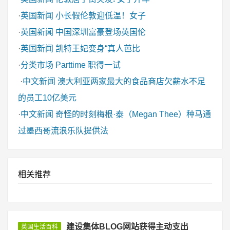
·
英国新闻
小长假伦敦迎低温！女子
·
英国新闻
中国深圳富豪登场英国伦
·
英国新闻
凯特王妃变身“真人芭比
·
分类市场
Parttime 职得一试
·
中文新闻
澳大利亚两家最大的食品商店欠薪水不足
的员工10亿美元
·
中文新闻
奇怪的时刻梅根·泰（Megan Thee）种马通
过墨西哥流浪乐队提供法
相关推荐
建设集体BLOG网站获得主动支出
英国生活百科