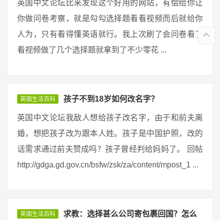
英国中文论坛比来发现这个好用的网站，有偿给你让
你做问卷考察，就是勾勾选择题看看视频而后就给你
人为，只有看得懂英语就行。我上次刷了会问卷看了
看视频做了几个选择题就拿到了不少零花 ...
孩子不到18岁如何改名字？
英国生活百科
英国中文论坛我敌人想给孩子改名字，由于和前夫离
婚，想把孩子改为跟本人姓。孩子是中国护照，改的
话需求通过前夫赞成吗？孩子曾经判给妈妈了。 回帖
http://gdga.gd.gov.cn/bsfw/zsk/za/content/mpost_1 ...
求教：选择甚么公司寄包裹回国？怎么
英国生活百科