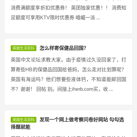
消费满额度享折扣优惠券！ 英团独家优惠！！ 消费知
足额度可享用KTV限时优惠券 峨嵋一派 ...
怎么样寄保健品回国？
英国生活百科
英国中文论坛求教大家。由于疫情过久没回家了，打
算寄些HB的保健品回国给爸妈，怎么走对比划算呢？
英国有海运吗？他们想要些液体钙，不知道能邮回国
不？谢谢！ 回帖 别。间接上iherb.com买，收 ...
发现一个网上做考察问卷好网站 勾勾选
英国生活百科
择题就能