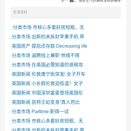
下一篇：
想买空气炸锅有沒有好推荐
生活百科
·
分类市场
市核心多套好房短租，无
·
分类市场
出新的未拆封苹果手机 带
·
英国房产
提前还存款 Decreasing life
·
分类市场
诚聘线上兼职 地域不限
·
分类市场
在英国必需知道的退税攻
·
英国新闻
伦敦唐宁街突发! 女子开车
·
英国新闻
小长假伦敦迎低温！女子
·
英国新闻
中国深圳富豪登场英国伦
·
英国新闻
凯特王妃变身“真人芭比
·
分类市场
Parttime 职得一试
·
分类市场
市核心多套好房短租，无
·
分类市场
出新的未拆封苹果手机 带