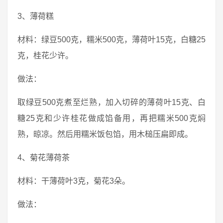
3、薄荷糕
材料：绿豆500克，糯米500克，薄荷叶15克，白糖25
克，桂花少许。
做法：
取绿豆500克煮至烂熟，加入切碎的薄荷叶15克、白
糖25克和少许桂花做成馅备用，再把糯米500克焖
熟，晾凉。然后用糯米饭包馅，用木槌压扁即成。
4、菊花薄荷茶
材料：干薄荷叶3克，菊花3朵。
做法：