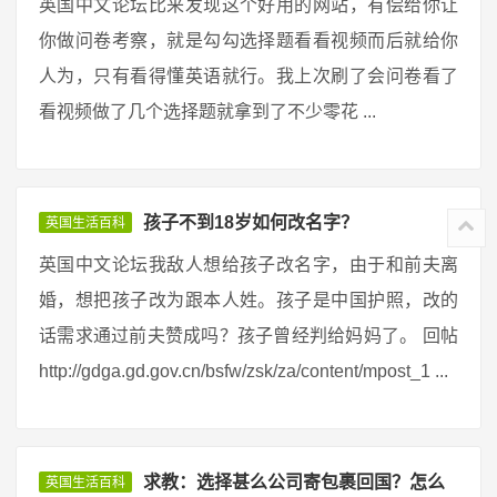
英国中文论坛比来发现这个好用的网站，有偿给你让
你做问卷考察，就是勾勾选择题看看视频而后就给你
人为，只有看得懂英语就行。我上次刷了会问卷看了
看视频做了几个选择题就拿到了不少零花 ...
孩子不到18岁如何改名字？
英国生活百科
英国中文论坛我敌人想给孩子改名字，由于和前夫离
婚，想把孩子改为跟本人姓。孩子是中国护照，改的
话需求通过前夫赞成吗？孩子曾经判给妈妈了。 回帖
http://gdga.gd.gov.cn/bsfw/zsk/za/content/mpost_1 ...
求教：选择甚么公司寄包裹回国？怎么
英国生活百科