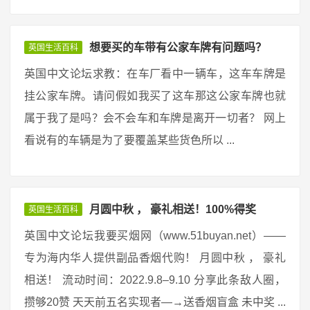
想要买的车带有公家车牌有问题吗？
英国生活百科
英国中文论坛求教：在车厂看中一辆车，这车车牌是
挂公家车牌。请问假如我买了这车那这公家车牌也就
属于我了是吗？会不会车和车牌是离开一切者？ 网上
看说有的车辆是为了要覆盖某些货色所以 ...
月圆中秋 ， 豪礼相送！100%得奖
英国生活百科
英国中文论坛我要买烟网（www.51buyan.net）——
专为海内华人提供副品香烟代购！ 月圆中秋 ， 豪礼
相送！ 流动时间：2022.9.8–9.10 分享此条敌人圈，
攒够20赞 天天前五名实现者—→送香烟盲盒 未中奖 ...