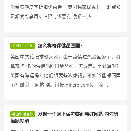
消费满额度享折扣优惠券！ 英团独家优惠！！ 消费知
足额度可享用KTV限时优惠券 峨嵋一派 ...
怎么样寄保健品回国？
英国生活百科
英国中文论坛求教大家。由于疫情过久没回家了，打
算寄些HB的保健品回国给爸妈，怎么走对比划算呢？
英国有海运吗？他们想要些液体钙，不知道能邮回国
不？谢谢！ 回帖 别。间接上iherb.com买，收 ...
发现一个网上做考察问卷好网站 勾勾选
英国生活百科
择题就能