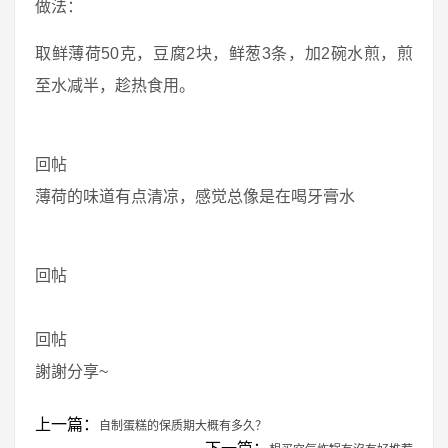
做法：
取鲜薄荷50克，豆腐2块，鲜葱3条，加2碗水煎，煎
至水减半，趁热食用。
回帖
薄荷的味道有点清凉，感觉总像是在喝牙膏水
回帖
回帖
謝謝分享~
上一篇：
自制蛋糕的保质期大概有多久？