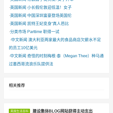
·
英国新闻
小长假伦敦迎低温！女子
·
英国新闻
中国深圳富豪登场英国伦
·
英国新闻
凯特王妃变身“真人芭比
·
分类市场
Parttime 职得一试
·
中文新闻
澳大利亚两家最大的食品商店欠薪水不足
的员工10亿美元
·
中文新闻
奇怪的时刻梅根·泰（Megan Thee）种马通
过墨西哥流浪乐队提供法
相关推荐
建设集体BLOG网站获得主动支出
英国生活百科