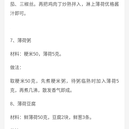
茄、三椒丝。再把鸡肉丁炒熟拌入，淋上薄荷优格酱
汁即可。
7、薄荷粥
材料：粳米50，薄荷5克。
做法：
取粳米50克，先煮粳米粥，待粥临熟时加入薄荷5
克，再煮几沸，散发香气即成。
8、薄荷豆腐
材料：鲜薄荷50克，豆腐2块，鲜葱3条。