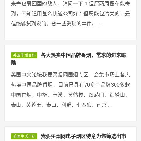
来寄包裹回国的敌人，请问一下 1 但愿两周摆布能寄
到，不知道用甚么快递公司好？但愿能包清关的，最
佳能够货到家的，省一些繁琐的事件。 ...
各大热卖中国品牌香烟，需求的进来瞧
英国生活百科
瞧
英国中文论坛我要买烟网国烟专区，会集市场上各大
热卖中国品牌香烟，目前已具有70多个品牌300多款
中国香烟，中华、玉溪、黄鹤楼、炫赫门、红塔山、
泰山、芙蓉王、泰山、利群、七匹狼、南京 ...
我要买烟网电子烟区特意为您筛选出市
英国生活百科