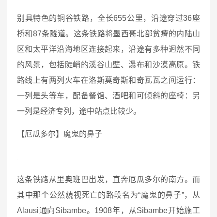
别具特色的铜谷铁路，全长655公里，沿途穿过36座
桥和87条隧道。这条铁路将墨西哥北部贫瘠的内陆山
区和太平洋沿海地区连接起来，沿途有多种迥然不同
的风景，包括陡峭的溪谷山壁、瀑布和沙漠高原。铁
路线上有两列火车在洛斯莫奇斯和奇瓦瓦之间运行：
一列是头等车，配备餐馆、酒吧和可倾斜的座椅：另
一列是经济专列，途中站点比较少。
【厄瓜多尔】魔鬼的鼻子
这条铁路从里奥班巴出发，直奔厄瓜多尔的南方。而
其中那个公然藐视死亡的路段名为“魔鬼的鼻子”，从
Alausi通向Sibambe。1908年，从Sibambe开始施工