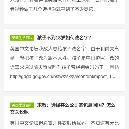
看视频做了几个选择题就拿到了不少零花 ...
孩子不到18岁如何改名字？
英国生活百科
英国中文论坛我敌人想给孩子改名字，由于和前夫离
婚，想把孩子改为跟本人姓。孩子是中国护照，改的
话需求通过前夫赞成吗？孩子曾经判给妈妈了。 回帖
http://gdga.gd.gov.cn/bsfw/zsk/za/content/mpost_1 ...
求教：选择甚么公司寄包裹回国？怎么
英国生活百科
交关税呢
英国中文论坛但愿寄几件衣服给我妈，不知道有无比