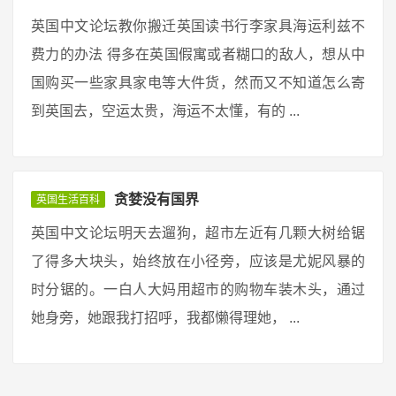
英国中文论坛教你搬迁英国读书行李家具海运利兹不
费力的办法 得多在英国假寓或者糊口的敌人，想从中
国购买一些家具家电等大件货，然而又不知道怎么寄
到英国去，空运太贵，海运不太懂，有的 ...
贪婪没有国界
英国生活百科
英国中文论坛明天去遛狗，超市左近有几颗大树给锯
了得多大块头，始终放在小径旁，应该是尤妮风暴的
时分锯的。一白人大妈用超市的购物车装木头，通过
她身旁，她跟我打招呼，我都懒得理她， ...