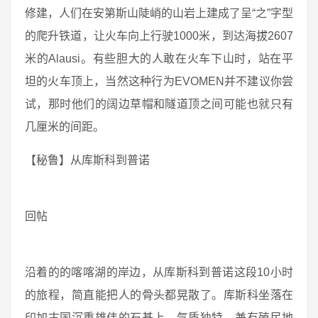
修建，人们在安第斯山陡峭的山岩上建成了呈“之”字型
的爬升铁道，让火车向上行驶1000米，到达海拔2607
米的Alausi。有些胆大的人敢在火车下山时，站在平
坦的火车顶上，当然这种行为EVOMEN并不建议你尝
试，那时他们的阔边草帽和隧道顶之间可能也就只有
几厘米的间距。
【秘鲁】从库斯科到普诺
回帖
沿着的的喀喀湖的岸边，从库斯科到普诺这段10小时
的旅程，简直能把人的骨头都晃散了。库斯科坐落在
印加古国沉重雄伟的石基上，气质独特，兼有殖民地