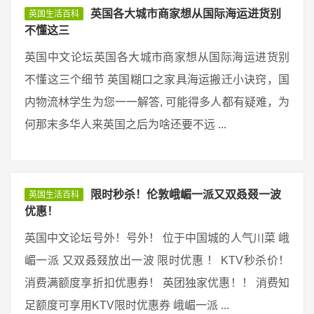
英国各大城市商家想从国际海运进货别
英国生活百科
不懂这三
英国中文论坛英国各大城市商家想从国际海运进货别
不懂这三个细节 英国糊口之家具海运搬迁小诀窍，国
内物流林学生为您一一解答, 可能得多人都有疑难，为
何那末多华人来英国之后为啥还要不远 ...
限时秒杀！伦敦峨嵋一派又双叒叕一波
英国生活百科
优惠！
英国中文论坛号外！号外！ 位于中国城的人气川菜 峨
嵋一派 又双叒叕放出一波 限时优惠 ！ KTV秒杀价！
消费满额度享折扣优惠券！ 英团独家优惠！！ 消费知
足额度可享用KTV限时优惠券 峨嵋一派 ...