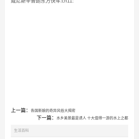
威尼斯辛普朗东方快车:cn11:
上一篇：
各国新娘的奇异风俗大揭密
下一篇：
水乡美景最是诱人 十大值得一游的水上之都
生活百科