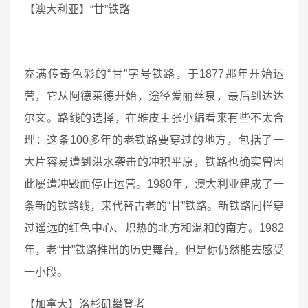
【澳大利亚】“甘”铁路
充满传奇色彩的“甘”字号铁路，于1877那年开始运
营，它从阿德莱德开始，途径爱丽丝泉，最后到达达
尔文。路线的选择，在雅皮主张小编看来有些不太合
理：这条100多年的老铁路要穿过的地方，包括了一
大片容易遭到洪水袭击的冲积平原，铁路也确实曾因
此屡遭冲毁而停止运营。1980年，澳大利亚建成了一
条新的铁路线，来代替古老的“甘”铁路。新铁路同样穿
过遥远的红色中心、炽热的北方和温和的南方。1982
年，老“甘”铁路推出的历史舞台，但是你仍然能去感受
一小段。
【加拿大】洛杉矶攀登者