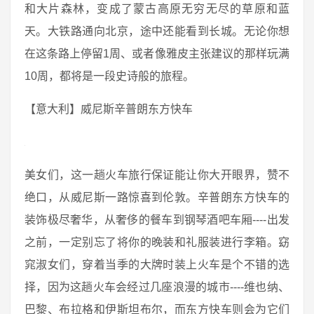
和大片森林，变成了蒙古高原无穷无尽的草原和蓝
天。大铁路通向北京，途中还能看到长城。无论你想
在这条路上停留1周、或者像雅皮主张建议的那样玩满
10周，都将是一段史诗般的旅程。
【意大利】威尼斯辛普朗东方快车
美女们，这一趟火车旅行保证能让你大开眼界，赞不
绝口，从威尼斯一路惊喜到伦敦。辛普朗东方快车的
装饰极尽奢华，从奢侈的餐车到钢琴酒吧车厢----出发
之前，一定别忘了将你的晚装和礼服装进行李箱。窈
窕淑女们，穿着当季的大牌时装上火车是个不错的选
择，因为这趟火车会经过几座浪漫的城市----维也纳、
巴黎、布拉格和伊斯坦布尔，而东方快车则会为它们