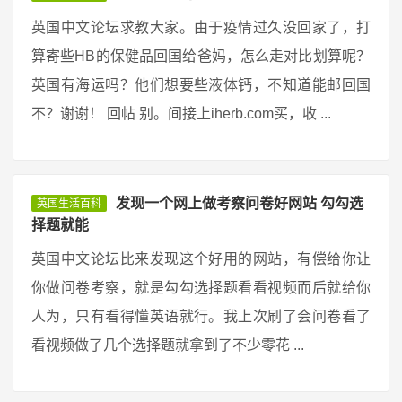
英国中文论坛求教大家。由于疫情过久没回家了，打
算寄些HB的保健品回国给爸妈，怎么走对比划算呢？
英国有海运吗？他们想要些液体钙，不知道能邮回国
不？谢谢！ 回帖 别。间接上iherb.com买，收 ...
发现一个网上做考察问卷好网站 勾勾选
英国生活百科
择题就能
英国中文论坛比来发现这个好用的网站，有偿给你让
你做问卷考察，就是勾勾选择题看看视频而后就给你
人为，只有看得懂英语就行。我上次刷了会问卷看了
看视频做了几个选择题就拿到了不少零花 ...