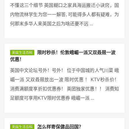
不懂这三个细节 英国糊口之家具海运搬迁小诀窍，国
内物流林学生为您一一解答, 可能得多人都有疑难，为
何那末多华人来英国之后为啥还要不远 ...
限时秒杀！伦敦峨嵋一派又双叒叕一波
英国生活百科
优惠！
英国中文论坛号外！号外！ 位于中国城的人气川菜 峨
嵋一派 又双叒叕放出一波 限时优惠 ！ KTV秒杀价！
消费满额度享折扣优惠券！ 英团独家优惠！！ 消费知
足额度可享用KTV限时优惠券 峨嵋一派 ...
怎么样寄保健品回国？
英国生活百科