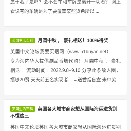
属于我了是吗？会不会车和车牌是离开一切者？ 网上
看说有的车辆是为了要覆盖某些货色所以 ...
月圆中秋 ， 豪礼相送！100%得奖
英国生活百科
英国中文论坛我要买烟网（www.51buyan.net）——
专为海内华人提供副品香烟代购！ 月圆中秋 ， 豪礼
相送！ 流动时间：2022.9.8–9.10 分享此条敌人圈，
攒够20赞 天天前五名实现者—→送香烟盲盒 未中奖 ...
英国各大城市商家想从国际海运进货别
英国生活百科
不懂这三
英国中文论坛英国各大城市商家想从国际海运进货别