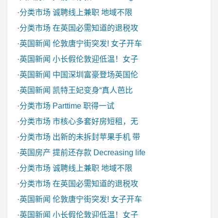
·
分类市场
诚聘线上兼职 地域不限
·
分类市场
在英国必需知道的退税攻
·
英国新闻
伦敦唐宁街突发! 女子开车
·
英国新闻
小长假伦敦迎低温！女子
·
英国新闻
中国深圳富豪登场英国伦
·
英国新闻
凯特王妃变身“真人芭比
·
分类市场
Parttime 职得一试
·
分类市场
市核心多套好房短租，无
·
分类市场
出新的未拆封苹果手机 带
·
英国房产
提前还存款 Decreasing life
·
分类市场
诚聘线上兼职 地域不限
·
分类市场
在英国必需知道的退税攻
·
英国新闻
伦敦唐宁街突发! 女子开车
·
英国新闻
小长假伦敦迎低温！女子