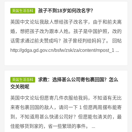
孩子不到18岁如何改名字？
英国生活百科
英国中文论坛我敌人想给孩子改名字，由于和前夫离
婚，想把孩子改为跟本人姓。孩子是中国护照，改的
话需求通过前夫赞成吗？孩子曾经判给妈妈了。 回帖
http://gdga.gd.gov.cn/bsfw/zsk/za/content/mpost_1 ...
求教：选择甚么公司寄包裹回国？怎么
英国生活百科
交关税呢
英国中文论坛但愿寄几件衣服给我妈，不知道有无比
来寄包裹回国的敌人，请问一下 1 但愿两周摆布能寄
到，不知道用甚么快递公司好？但愿能包清关的，最
佳能够货到家的，省一些繁琐的事件。 ...