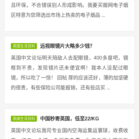
且环保，不合错误别人形成影响。我要买烟网电子烟
区特意为您筛选出市场上热卖的电子烟品 ...
远视眼镜片大略多少钱？
英国生活百科
英国中文论坛明天陪敌人去配眼镜，400多度吧，镜
框到不贵，发现镜片还未便宜啊！我本人没配过眼
镜，所以吃了一惊！ 回帖 厚的应该还好，薄的加坚硬
的很贵，有些保险公司能报销，还有些店买 ...
中国秒寄英国，低至22/KG
英国生活百科
英国中文论坛我司专业国内空海运集运寰球，收费收