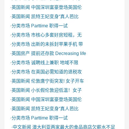
·
英国新闻
中国深圳富豪登场英国伦
·
英国新闻
凯特王妃变身“真人芭比
·
分类市场
Parttime 职得一试
·
分类市场
市核心多套好房短租，无
·
分类市场
出新的未拆封苹果手机 带
·
英国房产
提前还存款 Decreasing life
·
分类市场
诚聘线上兼职 地域不限
·
分类市场
在英国必需知道的退税攻
·
英国新闻
伦敦唐宁街突发! 女子开车
·
英国新闻
小长假伦敦迎低温！女子
·
英国新闻
中国深圳富豪登场英国伦
·
英国新闻
凯特王妃变身“真人芭比
·
分类市场
Parttime 职得一试
·
中文新闻
澳大利亚两家最大的食品商店欠薪水不足