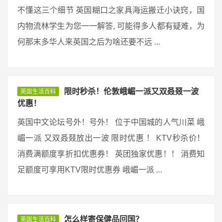
不懂这三个细节 英国糊口之家具海运搬迁小诀窍，国
内物流林学生为您一一解答, 可能得多人都有疑难，为
何那末多华人来英国之后为啥还要不远 ...
限时秒杀！伦敦峨嵋一派又双叒叕一波
英国生活百科
优惠！
英国中文论坛号外！号外！ 位于中国城的人气川菜 峨
嵋一派 又双叒叕放出一波 限时优惠 ！ KTV秒杀价！
消费满额度享折扣优惠券！ 英团独家优惠！！ 消费知
足额度可享用KTV限时优惠券 峨嵋一派 ...
怎么样寄保健品回国？
英国生活百科