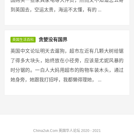
国购买一些家具家电等大件货，然而又不知道怎么寄
到英国去，空运太贵，海运不太懂，有的 ...
贪婪没有国界
英国生活百科
英国中文论坛明天去遛狗，超市左近有几颗大树给锯
了得多大块头，始终放在小径旁，应该是尤妮风暴的
时分锯的。一白人大妈用超市的购物车装木头，通过
她身旁，她跟我打招呼，我都懒得理她， ...
China2uk.Com 英国华人论坛 2020 - 2021