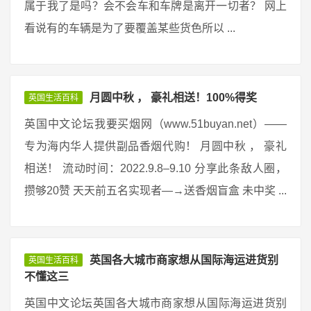
属于我了是吗？会不会车和车牌是离开一切者？ 网上
看说有的车辆是为了要覆盖某些货色所以 ...
月圆中秋 ， 豪礼相送！100%得奖
英国生活百科
英国中文论坛我要买烟网（www.51buyan.net）——
专为海内华人提供副品香烟代购！ 月圆中秋 ， 豪礼
相送！ 流动时间：2022.9.8–9.10 分享此条敌人圈，
攒够20赞 天天前五名实现者—→送香烟盲盒 未中奖 ...
英国各大城市商家想从国际海运进货别
英国生活百科
不懂这三
英国中文论坛英国各大城市商家想从国际海运进货别