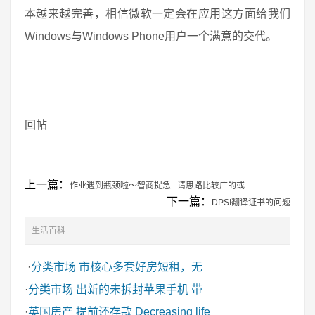
本越来越完善，相信微软一定会在应用这方面给我们
Windows与Windows Phone用户一个满意的交代。
回帖
上一篇：
作业遇到瓶颈啦～智商捉急...请思路比较广的或
下一篇：
DPSI翻译证书的问题
生活百科
·
分类市场
市核心多套好房短租，无
·
分类市场
出新的未拆封苹果手机 带
·
英国房产
提前还存款 Decreasing life