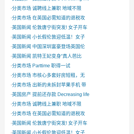
·
分类市场
诚聘线上兼职 地域不限
·
分类市场
在英国必需知道的退税攻
·
英国新闻
伦敦唐宁街突发! 女子开车
·
英国新闻
小长假伦敦迎低温！女子
·
英国新闻
中国深圳富豪登场英国伦
·
英国新闻
凯特王妃变身“真人芭比
·
分类市场
Parttime 职得一试
·
分类市场
市核心多套好房短租，无
·
分类市场
出新的未拆封苹果手机 带
·
英国房产
提前还存款 Decreasing life
·
分类市场
诚聘线上兼职 地域不限
·
分类市场
在英国必需知道的退税攻
·
英国新闻
伦敦唐宁街突发! 女子开车
·
英国新闻
小长假伦敦迎低温！女子