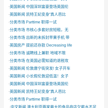
·
英国新闻
中国深圳富豪登场英国伦
·
英国新闻
凯特王妃变身“真人芭比
·
分类市场
Parttime 职得一试
·
分类市场
市核心多套好房短租，无
·
分类市场
出新的未拆封苹果手机 带
·
英国房产
提前还存款 Decreasing life
·
分类市场
诚聘线上兼职 地域不限
·
分类市场
在英国必需知道的退税攻
·
英国新闻
伦敦唐宁街突发! 女子开车
·
英国新闻
小长假伦敦迎低温！女子
·
英国新闻
中国深圳富豪登场英国伦
·
英国新闻
凯特王妃变身“真人芭比
·
分类市场
Parttime 职得一试
·
中文新闻
澳大利亚两家最大的食品商店欠薪水不足