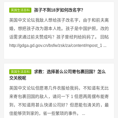
孩子不到18岁如何改名字？
英国生活百科
英国中文论坛我敌人想给孩子改名字，由于和前夫离
婚，想把孩子改为跟本人姓。孩子是中国护照，改的
话需求通过前夫赞成吗？孩子曾经判给妈妈了。 回帖
http://gdga.gd.gov.cn/bsfw/zsk/za/content/mpost_1 ...
求教：选择甚么公司寄包裹回国？怎么
英国生活百科
交关税呢
英国中文论坛但愿寄几件衣服给我妈，不知道有无比
来寄包裹回国的敌人，请问一下 1 但愿两周摆布能寄
到，不知道用甚么快递公司好？但愿能包清关的，最
佳能够货到家的，省一些繁琐的事件。 ...