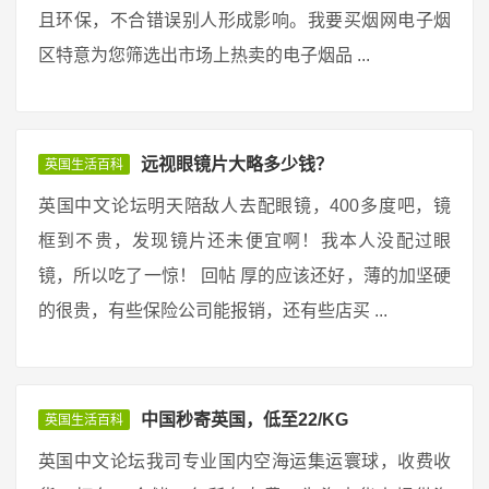
且环保，不合错误别人形成影响。我要买烟网电子烟
区特意为您筛选出市场上热卖的电子烟品 ...
远视眼镜片大略多少钱？
英国生活百科
英国中文论坛明天陪敌人去配眼镜，400多度吧，镜
框到不贵，发现镜片还未便宜啊！我本人没配过眼
镜，所以吃了一惊！ 回帖 厚的应该还好，薄的加坚硬
的很贵，有些保险公司能报销，还有些店买 ...
中国秒寄英国，低至22/KG
英国生活百科
英国中文论坛我司专业国内空海运集运寰球，收费收