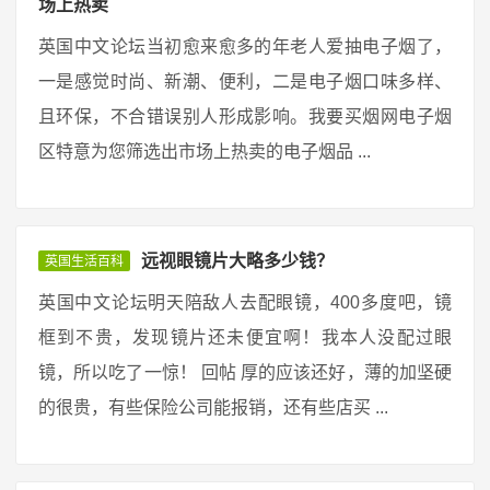
场上热卖
英国中文论坛当初愈来愈多的年老人爱抽电子烟了，
一是感觉时尚、新潮、便利，二是电子烟口味多样、
且环保，不合错误别人形成影响。我要买烟网电子烟
区特意为您筛选出市场上热卖的电子烟品 ...
远视眼镜片大略多少钱？
英国生活百科
英国中文论坛明天陪敌人去配眼镜，400多度吧，镜
框到不贵，发现镜片还未便宜啊！我本人没配过眼
镜，所以吃了一惊！ 回帖 厚的应该还好，薄的加坚硬
的很贵，有些保险公司能报销，还有些店买 ...