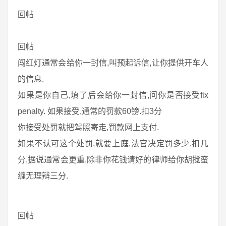
回帖
回帖
闯红灯通常会给你一封信,叫预起诉信,让你提供开车人
的信息.
如果是你自己,填了后会给你一封信,问你是否接受fix
penalty. 如果接受,通常的罚款60镑.扣3分
你接受处罚就把驾照寄走,罚款网上支付.
如果不认可这个处罚,就要上庭,法官决定罚多少,扣几
分,据说通常会更重,除非你花钱请好的律师给你胡搅蛮
缠无理辩三分.
回帖