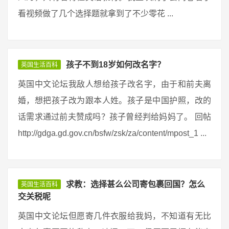
看视频做了几个选择题就拿到了不少零花 ...
孩子不到18岁如何改名字？
英国生活百科
英国中文论坛我敌人想给孩子改名字，由于和前夫离
婚，想把孩子改为跟本人姓。孩子是中国护照，改的
话需求通过前夫赞成吗？孩子曾经判给妈妈了。 回帖
http://gdga.gd.gov.cn/bsfw/zsk/za/content/mpost_1 ...
求教：选择甚么公司寄包裹回国？怎么
英国生活百科
交关税呢
英国中文论坛但愿寄几件衣服给我妈，不知道有无比