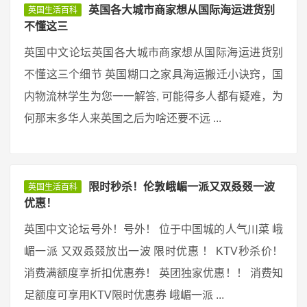
英国各大城市商家想从国际海运进货别
英国生活百科
不懂这三
英国中文论坛英国各大城市商家想从国际海运进货别
不懂这三个细节 英国糊口之家具海运搬迁小诀窍，国
内物流林学生为您一一解答, 可能得多人都有疑难，为
何那末多华人来英国之后为啥还要不远 ...
限时秒杀！伦敦峨嵋一派又双叒叕一波
英国生活百科
优惠！
英国中文论坛号外！号外！ 位于中国城的人气川菜 峨
嵋一派 又双叒叕放出一波 限时优惠 ！ KTV秒杀价！
消费满额度享折扣优惠券！ 英团独家优惠！！ 消费知
足额度可享用KTV限时优惠券 峨嵋一派 ...