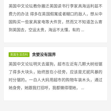
英国中文论坛教你搬迁英国读书行李家具海运利兹不
费力的办法 得多在英国假寓或者糊口的敌人，想从中
国购买一些家具家电等大件货，然而又不知道怎么寄
到英国去，空运太贵，海运不太懂，有的 ...
贪婪没有国界
英国生活百科
英国中文论坛明天去遛狗，超市左近有几颗大树给锯
了得多大块头，始终放在小径旁，应该是尤妮风暴的
时分锯的。一白人大妈用超市的购物车装木头，通过
她身旁，她跟我打招呼，我都懒得理她， ...