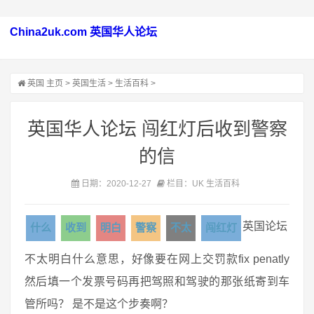
China2uk.com 英国华人论坛
英国
主页
>
英国生活
>
生活百科
>
英国华人论坛 闯红灯后收到警察
的信
日期：2020-12-27
栏目：UK 生活百科
英国论坛
什么
收到
明白
警察
不太
闯红灯
不太明白什么意思，好像要在网上交罚款fix penatly
然后填一个发票号码再把驾照和驾驶的那张纸寄到车
管所吗？ 是不是这个步奏啊？