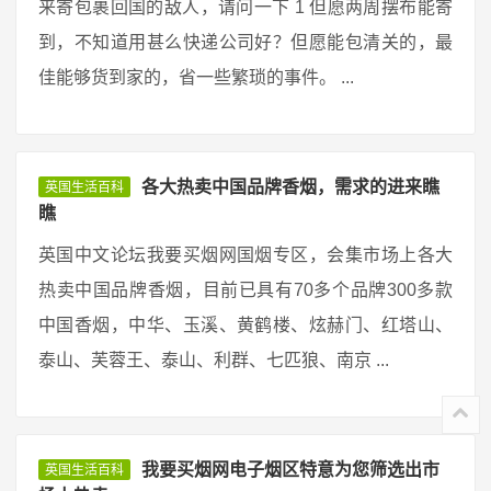
来寄包裹回国的敌人，请问一下 1 但愿两周摆布能寄
到，不知道用甚么快递公司好？但愿能包清关的，最
佳能够货到家的，省一些繁琐的事件。 ...
各大热卖中国品牌香烟，需求的进来瞧
英国生活百科
瞧
英国中文论坛我要买烟网国烟专区，会集市场上各大
热卖中国品牌香烟，目前已具有70多个品牌300多款
中国香烟，中华、玉溪、黄鹤楼、炫赫门、红塔山、
泰山、芙蓉王、泰山、利群、七匹狼、南京 ...
我要买烟网电子烟区特意为您筛选出市
英国生活百科