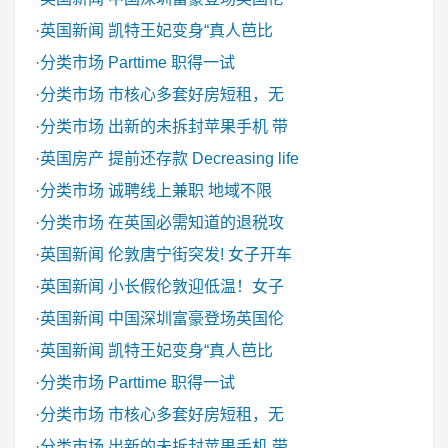
·
英国新闻
凯特王妃变身“真人芭比
·
分类市场
Parttime 职得一试
·
分类市场
市核心多套好房短租，无
·
分类市场
出新的未拆封苹果手机 带
·
英国房产
提前还存款 Decreasing life
·
分类市场
诚聘线上兼职 地域不限
·
分类市场
在英国必需知道的退税攻
·
英国新闻
伦敦唐宁街突发! 女子开车
·
英国新闻
小长假伦敦迎低温！女子
·
英国新闻
中国深圳富豪登场英国伦
·
英国新闻
凯特王妃变身“真人芭比
·
分类市场
Parttime 职得一试
·
分类市场
市核心多套好房短租，无
·
分类市场
出新的未拆封苹果手机 带