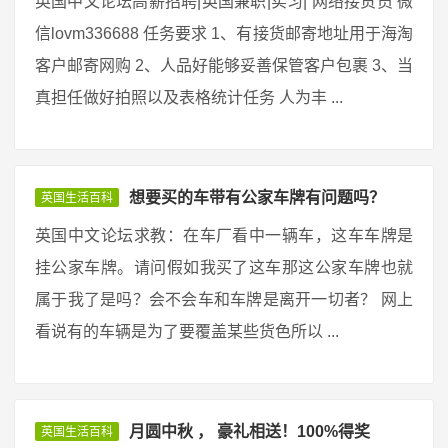
英国中文论坛高薪招聘|英国兼职|实习| 网络接货员 微
信lovm336688 任务要求 1、有接货邮寄地址用于海淘
客户邮寄网购 2、人品好能够妥善保管客户包裹 3、当
真担任做好拍照以及表格统计任务 人为丰 ...
想要买的车带有公家车牌有问题吗？
英国生活百科
英国中文论坛求教：在车厂看中一辆车，这车车牌是
挂公家车牌。请问假如我买了这车那这公家车牌也就
属于我了是吗？会不会车和车牌是离开一切者？ 网上
看说有的车辆是为了要覆盖某些货色所以 ...
月圆中秋 ， 豪礼相送！100%得奖
英国生活百科