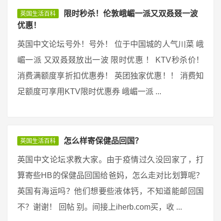
限时秒杀！伦敦峨嵋一派又双叒叕一波
英国生活百科
优惠！
英国中文论坛号外！号外！ 位于中国城的人气川菜 峨
嵋一派 又双叒叕放出一波 限时优惠 ！ KTV秒杀价！
消费满额度享折扣优惠券！ 英团独家优惠！！ 消费知
足额度可享用KTV限时优惠券 峨嵋一派 ...
怎么样寄保健品回国？
英国生活百科
英国中文论坛求教大家。由于疫情过久没回家了，打
算寄些HB的保健品回国给爸妈，怎么走对比划算呢？
英国有海运吗？他们想要些液体钙，不知道能邮回国
不？谢谢！ 回帖 别。间接上iherb.com买，收 ...