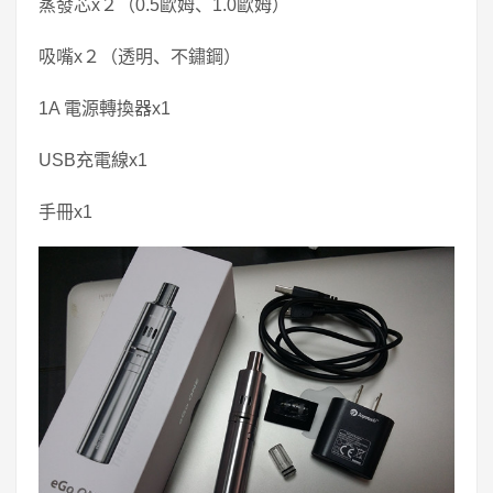
蒸發芯x２（0.5歐姆、1.0歐姆）
吸嘴x２（透明、不鏽鋼）
1A 電源轉換器x1
USB充電線x1
手冊x1