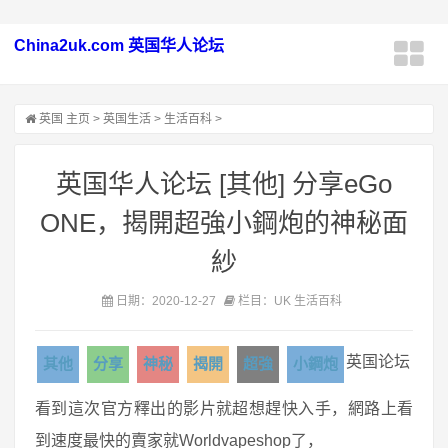
China2uk.com 英国华人论坛
英国
主页
>
英国生活
>
生活百科
>
英国华人论坛 [其他] 分享eGo
ONE，揭開超強小鋼炮的神秘面
紗
日期：2020-12-27
栏目：UK 生活百科
英国论坛
其他
分享
神秘
揭開
超強
小鋼炮
看到這次官方釋出的影片就超想趕快入手，網路上看
到速度最快的賣家就Worldvapeshop了，