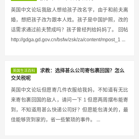
英国中文论坛我敌人想给孩子改名字，由于和前夫离
婚，想把孩子改为跟本人姓。孩子是中国护照，改的
话需求通过前夫赞成吗？孩子曾经判给妈妈了。 回帖
http://gdga.gd.gov.cn/bsfw/zsk/za/content/mpost_1 ...
求教：选择甚么公司寄包裹回国？怎么
英国生活百科
交关税呢
英国中文论坛但愿寄几件衣服给我妈，不知道有无比
来寄包裹回国的敌人，请问一下 1 但愿两周摆布能寄
到，不知道用甚么快递公司好？但愿能包清关的，最
佳能够货到家的，省一些繁琐的事件。 ...