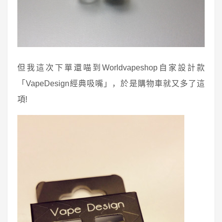
但我這次下單還喵到Worldvapeshop自家設計款
「VapeDesign經典吸嘴」，於是購物車就又多了這
項!