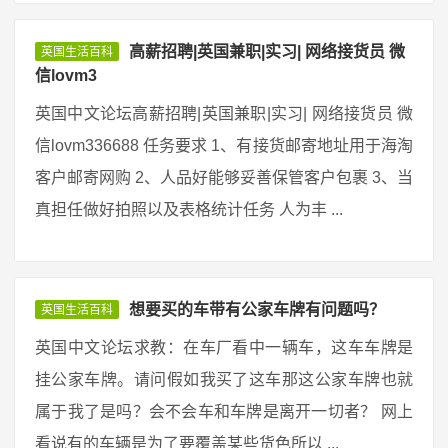
高薪招聘|英国兼职|实习| 网络接货员 微
英国生活百科
信lovm3
英国中文论坛高薪招聘|英国兼职|实习| 网络接货员 微
信lovm336688 任务要求 1、有接货邮寄地址用于海淘
客户邮寄网购 2、人品好能够妥善保管客户包裹 3、当
真担任做好拍照以及表格统计任务 人为丰 ...
想要买的车带有公家车牌有问题吗？
英国生活百科
英国中文论坛求教：在车厂看中一辆车，这车车牌是
挂公家车牌。请问假如我买了这车那这公家车牌也就
属于我了是吗？会不会车和车牌是离开一切者？ 网上
看说有的车辆是为了要覆盖某些货色所以 ...