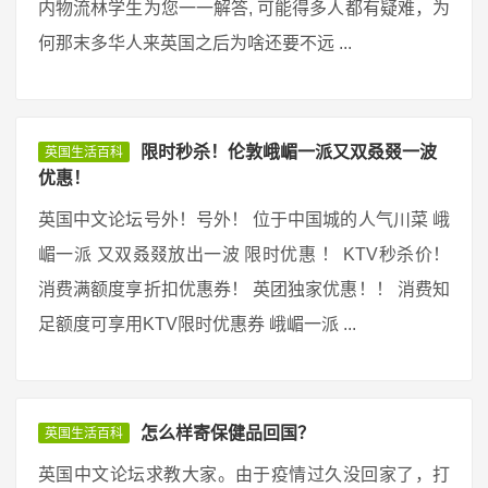
内物流林学生为您一一解答, 可能得多人都有疑难，为
何那末多华人来英国之后为啥还要不远 ...
限时秒杀！伦敦峨嵋一派又双叒叕一波
英国生活百科
优惠！
英国中文论坛号外！号外！ 位于中国城的人气川菜 峨
嵋一派 又双叒叕放出一波 限时优惠 ！ KTV秒杀价！
消费满额度享折扣优惠券！ 英团独家优惠！！ 消费知
足额度可享用KTV限时优惠券 峨嵋一派 ...
怎么样寄保健品回国？
英国生活百科
英国中文论坛求教大家。由于疫情过久没回家了，打