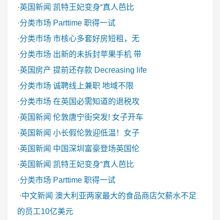
·
英国新闻
凯特王妃变身“真人芭比
·
分类市场
Parttime 职得一试
·
分类市场
市核心多套好房短租，无
·
分类市场
出新的未拆封苹果手机 带
·
英国房产
提前还存款 Decreasing life
·
分类市场
诚聘线上兼职 地域不限
·
分类市场
在英国必需知道的退税攻
·
英国新闻
伦敦唐宁街突发! 女子开车
·
英国新闻
小长假伦敦迎低温！女子
·
英国新闻
中国深圳富豪登场英国伦
·
英国新闻
凯特王妃变身“真人芭比
·
分类市场
Parttime 职得一试
·
中文新闻
澳大利亚两家最大的食品商店欠薪水不足
的员工10亿美元