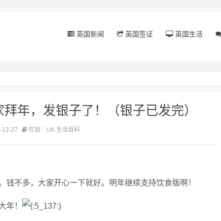
英国新闻
英国签证
英国生活
家拜年，发银子了！（银子已发完）
12-27
栏目：UK 生活百科
。钱不多，大家开心一下就好。明年继续支持饮食版啊！
大年！