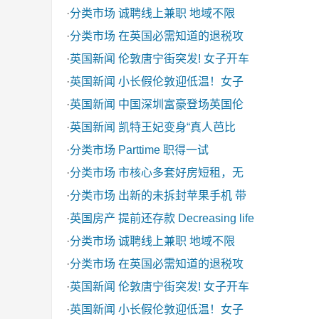
·
分类市场
诚聘线上兼职 地域不限
·
分类市场
在英国必需知道的退税攻
·
英国新闻
伦敦唐宁街突发! 女子开车
·
英国新闻
小长假伦敦迎低温！女子
·
英国新闻
中国深圳富豪登场英国伦
·
英国新闻
凯特王妃变身“真人芭比
·
分类市场
Parttime 职得一试
·
分类市场
市核心多套好房短租，无
·
分类市场
出新的未拆封苹果手机 带
·
英国房产
提前还存款 Decreasing life
·
分类市场
诚聘线上兼职 地域不限
·
分类市场
在英国必需知道的退税攻
·
英国新闻
伦敦唐宁街突发! 女子开车
·
英国新闻
小长假伦敦迎低温！女子