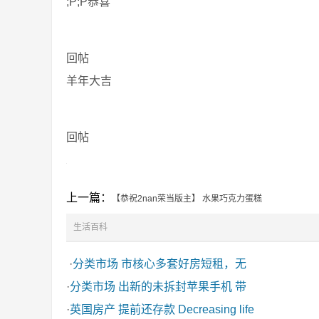
;P;P恭喜
回帖
羊年大吉
回帖
上一篇：
【恭祝2nan荣当版主】 水果巧克力蛋糕
生活百科
·
分类市场
市核心多套好房短租，无
·
分类市场
出新的未拆封苹果手机 带
·
英国房产
提前还存款 Decreasing life