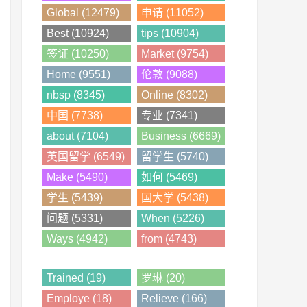
Global (12479)
申请 (11052)
Best (10924)
tips (10904)
签证 (10250)
Market (9754)
Home (9551)
伦敦 (9088)
nbsp (8345)
Online (8302)
中国 (7738)
专业 (7341)
about (7104)
Business (6669)
英国留学 (6549)
留学生 (5740)
Make (5490)
如何 (5469)
学生 (5439)
国大学 (5438)
问题 (5331)
When (5226)
Ways (4942)
from (4743)
Trained (19)
罗琳 (20)
Employe (18)
Relieve (166)