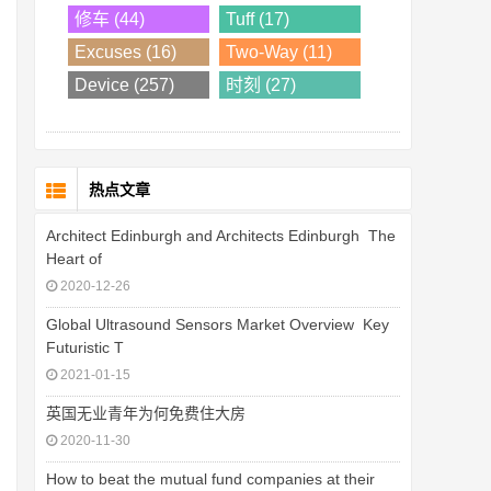
修车 (44)
Tuff (17)
Excuses (16)
Two-Way (11)
Device (257)
时刻 (27)
热点文章
Architect Edinburgh and Architects Edinburgh  The
Heart of
2020-12-26
Global Ultrasound Sensors Market Overview  Key
Futuristic T
2021-01-15
英国无业青年为何免费住大房
2020-11-30
How to beat the mutual fund companies at their