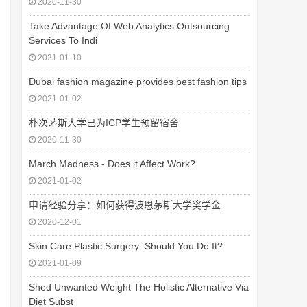
2020-11-30
Take Advantage Of Web Analytics Outsourcing
Services To Indi
2021-01-10
Dubai fashion magazine provides best fashion tips
2021-01-02
朴次茅斯大学已为ICP学生预留宿舍
2020-11-30
March Madness - Does it Affect Work?
2021-01-02
申请经验分享：如何获得波恩茅斯大学奖学金
2020-12-01
Skin Care Plastic Surgery  Should You Do It?
2021-01-09
Shed Unwanted Weight The Holistic Alternative Via
Diet Subst