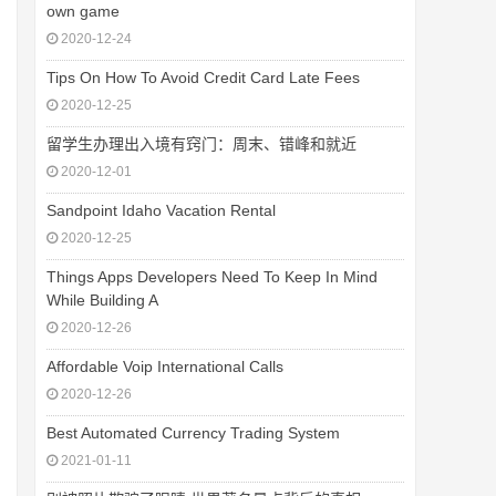
own game
2020-12-24
Tips On How To Avoid Credit Card Late Fees
2020-12-25
留学生办理出入境有窍门：周末、错峰和就近
2020-12-01
Sandpoint Idaho Vacation Rental
2020-12-25
Things Apps Developers Need To Keep In Mind
While Building A
2020-12-26
Affordable Voip International Calls
2020-12-26
Best Automated Currency Trading System
2021-01-11