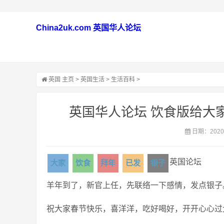
China2uk.com 英国华人论坛
英国
主页
>
英国生活
>
生活百科
>
英国华人论坛 饮食版给大
日期：2020-
英国论坛
大家
饮食
拜年
已发
银子
羊年到了，新官上任，先联络一下感情，发点银子
祝大家春节快乐，喜洋洋，吃好喝好，开开心心过