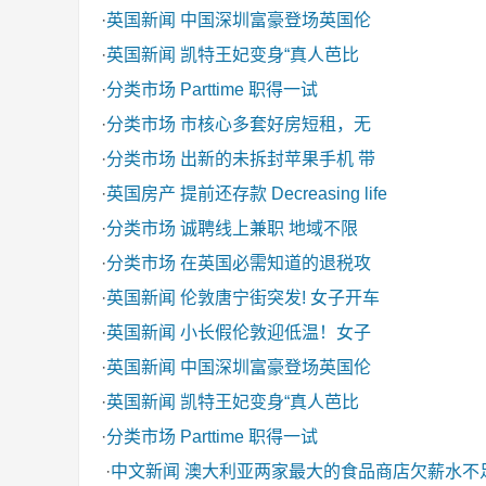
·
英国新闻
中国深圳富豪登场英国伦
·
英国新闻
凯特王妃变身“真人芭比
·
分类市场
Parttime 职得一试
·
分类市场
市核心多套好房短租，无
·
分类市场
出新的未拆封苹果手机 带
·
英国房产
提前还存款 Decreasing life
·
分类市场
诚聘线上兼职 地域不限
·
分类市场
在英国必需知道的退税攻
·
英国新闻
伦敦唐宁街突发! 女子开车
·
英国新闻
小长假伦敦迎低温！女子
·
英国新闻
中国深圳富豪登场英国伦
·
英国新闻
凯特王妃变身“真人芭比
·
分类市场
Parttime 职得一试
·
中文新闻
澳大利亚两家最大的食品商店欠薪水不