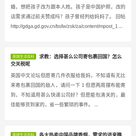
婚，想把孩子改为跟本人姓。孩子是中国护照，改的
话需求通过前夫赞成吗？孩子曾经判给妈妈了。 回帖
http://gdga.gd.gov.cn/bsfw/zsk/za/content/mpost_1 ...
求教：选择甚么公司寄包裹回国？怎么
英国生活百科
交关税呢
英国中文论坛但愿寄几件衣服给我妈，不知道有无比
来寄包裹回国的敌人，请问一下 1 但愿两周摆布能寄
到，不知道用甚么快递公司好？但愿能包清关的，最
佳能够货到家的，省一些繁琐的事件。 ...
各大热卖中国品牌香烟，需求的进来瞧
英国生活百科