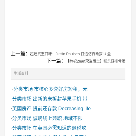
上一篇：
超逼真重口味：Justin Poulsen 打造仿真断指 U 盘
下一篇：
【恭祝2nan荣当版主】猴头菇排骨汤
生活百科
·
分类市场
市核心多套好房短租，无
·
分类市场
出新的未拆封苹果手机 带
·
英国房产
提前还存款 Decreasing life
·
分类市场
诚聘线上兼职 地域不限
·
分类市场
在英国必需知道的退税攻