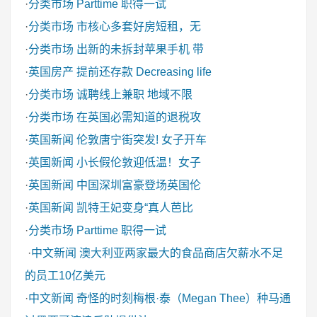
·
分类市场
Parttime 职得一试
·
分类市场
市核心多套好房短租，无
·
分类市场
出新的未拆封苹果手机 带
·
英国房产
提前还存款 Decreasing life
·
分类市场
诚聘线上兼职 地域不限
·
分类市场
在英国必需知道的退税攻
·
英国新闻
伦敦唐宁街突发! 女子开车
·
英国新闻
小长假伦敦迎低温！女子
·
英国新闻
中国深圳富豪登场英国伦
·
英国新闻
凯特王妃变身“真人芭比
·
分类市场
Parttime 职得一试
·
中文新闻
澳大利亚两家最大的食品商店欠薪水不足
的员工10亿美元
·
中文新闻
奇怪的时刻梅根·泰（Megan Thee）种马通