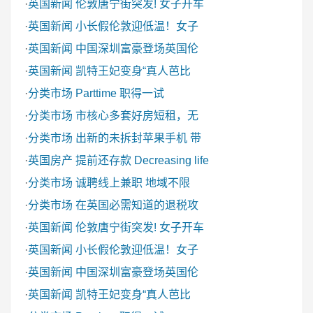
·
英国新闻
伦敦唐宁街突发! 女子开车
·
英国新闻
小长假伦敦迎低温！女子
·
英国新闻
中国深圳富豪登场英国伦
·
英国新闻
凯特王妃变身“真人芭比
·
分类市场
Parttime 职得一试
·
分类市场
市核心多套好房短租，无
·
分类市场
出新的未拆封苹果手机 带
·
英国房产
提前还存款 Decreasing life
·
分类市场
诚聘线上兼职 地域不限
·
分类市场
在英国必需知道的退税攻
·
英国新闻
伦敦唐宁街突发! 女子开车
·
英国新闻
小长假伦敦迎低温！女子
·
英国新闻
中国深圳富豪登场英国伦
·
英国新闻
凯特王妃变身“真人芭比