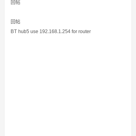
回帖
回帖
BT hub5 use 192.168.1.254 for router