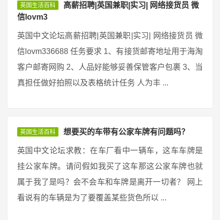
高薪招聘|英国兼职|实习| 网络接货员 微
英国生活百科
信lovm3
英国中文论坛高薪招聘|英国兼职|实习| 网络接货员 微
信lovm336688 任务要求 1、有接货邮寄地址用于海淘
客户邮寄网购 2、人品好能够妥善保管客户包裹 3、当
真担任做好拍照以及表格统计任务 人为丰 ...
想要买的车带有公家车牌有问题吗？
英国生活百科
英国中文论坛求教：在车厂看中一辆车，这车车牌是
挂公家车牌。请问假如我买了这车那这公家车牌也就
属于我了是吗？会不会车和车牌是离开一切者？ 网上
看说有的车辆是为了要覆盖某些货色所以 ...