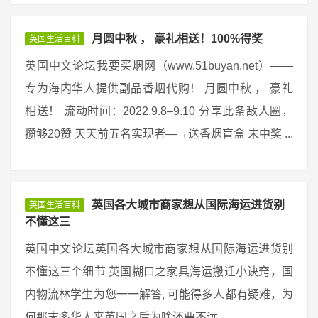
月圆中秋 ， 豪礼相送！100%得奖
英国生活百科
英国中文论坛我要买烟网（www.51buyan.net）——
专为海内华人提供副品香烟代购！ 月圆中秋 ， 豪礼
相送！ 流动时间：2022.9.8–9.10 分享此条敌人圈，
攒够20赞 天天前五名实现者—→送香烟盲盒 未中奖 ...
英国各大城市商家想从国际海运进货别
英国生活百科
不懂这三
英国中文论坛英国各大城市商家想从国际海运进货别
不懂这三个细节 英国糊口之家具海运搬迁小诀窍，国
内物流林学生为您一一解答, 可能得多人都有疑难，为
何那末多华人来英国之后为啥还要不远 ...