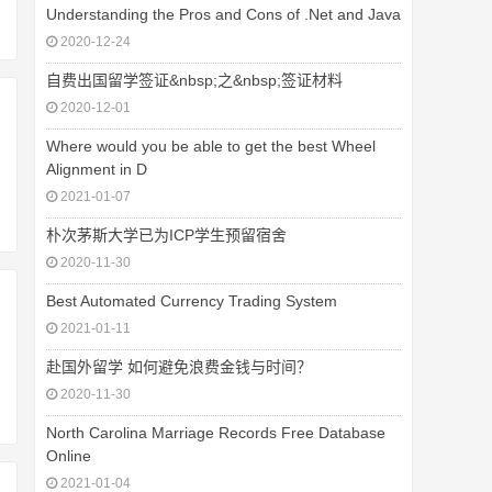
Understanding the Pros and Cons of .Net and Java
2020-12-24
自费出国留学签证&nbsp;之&nbsp;签证材料
2020-12-01
Where would you be able to get the best Wheel
Alignment in D
2021-01-07
朴次茅斯大学已为ICP学生预留宿舍
2020-11-30
Best Automated Currency Trading System
2021-01-11
赴国外留学 如何避免浪费金钱与时间？
2020-11-30
North Carolina Marriage Records Free Database
Online
2021-01-04