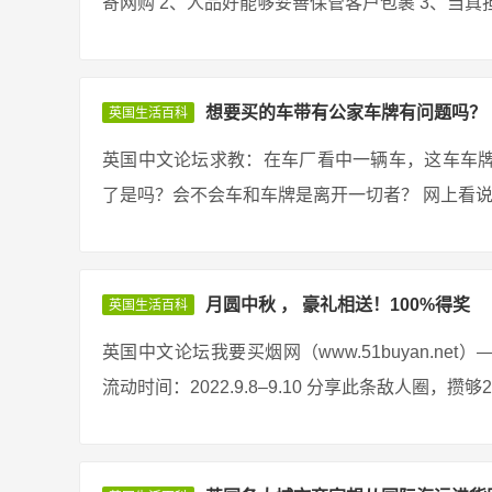
寄网购 2、人品好能够妥善保管客户包裹 3、当真担
想要买的车带有公家车牌有问题吗？
英国生活百科
英国中文论坛求教：在车厂看中一辆车，这车车
了是吗？会不会车和车牌是离开一切者？ 网上看说有
月圆中秋 ， 豪礼相送！100%得奖
英国生活百科
英国中文论坛我要买烟网（www.51buyan.n
流动时间：2022.9.8–9.10 分享此条敌人圈，攒