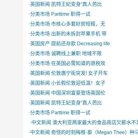
·
英国新闻
凯特王妃变身“真人芭比
·
分类市场
Parttime 职得一试
·
分类市场
市核心多套好房短租，无
·
分类市场
出新的未拆封苹果手机 带
·
英国房产
提前还存款 Decreasing life
·
分类市场
诚聘线上兼职 地域不限
·
分类市场
在英国必需知道的退税攻
·
英国新闻
伦敦唐宁街突发! 女子开车
·
英国新闻
小长假伦敦迎低温！女子
·
英国新闻
中国深圳富豪登场英国伦
·
英国新闻
凯特王妃变身“真人芭比
·
分类市场
Parttime 职得一试
·
中文新闻
澳大利亚两家最大的食品商店欠薪水不
·
中文新闻
奇怪的时刻梅根·泰（Megan Thee