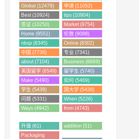
Global (12479)
申请 (11052)
Best (10924)
tips (10904)
签证 (10250)
Market (9754)
Home (9551)
伦敦 (9088)
nbsp (8345)
Online (8302)
中国 (7738)
专业 (7341)
about (7104)
Business (6669)
英国留学 (6549)
留学生 (5740)
Make (5490)
如何 (5469)
学生 (5439)
国大学 (5438)
问题 (5331)
When (5226)
Ways (4942)
from (4743)
升值 (61)
addition (51)
Packaging