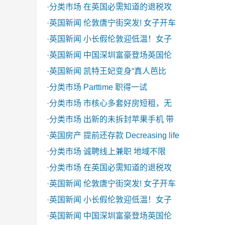
·
分类市场
在英国必需知道的退税攻
·
英国新闻
伦敦唐宁街突发! 女子开车
·
英国新闻
小长假伦敦迎低温！女子
·
英国新闻
中国深圳富豪登场英国伦
·
英国新闻
凯特王妃变身“真人芭比
·
分类市场
Parttime 职得一试
·
分类市场
市核心多套好房短租，无
·
分类市场
出新的未拆封苹果手机 带
·
英国房产
提前还存款 Decreasing life
·
分类市场
诚聘线上兼职 地域不限
·
分类市场
在英国必需知道的退税攻
·
英国新闻
伦敦唐宁街突发! 女子开车
·
英国新闻
小长假伦敦迎低温！女子
·
英国新闻
中国深圳富豪登场英国伦