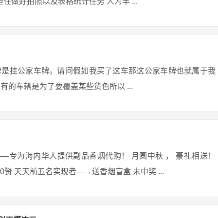
任做好拍照以及表格统计任务 人为丰 ...
牌是挂公家车牌。请问假如我买了这车那这公家车牌也就属于我
的车辆是为了要覆盖某些货色所以 ...
et）——专为海内华人提供副品香烟代购！ 月圆中秋 ， 豪礼相送！
够20赞 天天前五名实现者—→送香烟盲盒 未中奖 ...