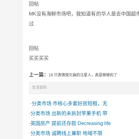
回帖
MK没有海鲜市场吧，我知道有的华人是去中国超
过
回帖
买买买买
上一篇：
19 只表情很欠扁的汪星人，真是够够的了
生活百科
·
分类市场
市核心多套好房短租，无
·
分类市场
出新的未拆封苹果手机 带
·
英国房产
提前还存款 Decreasing life
·
分类市场
诚聘线上兼职 地域不限