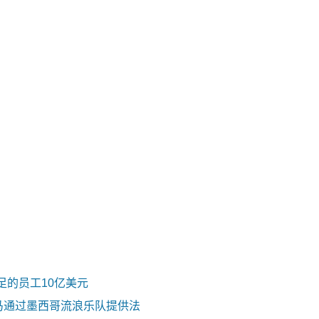
足的员工10亿美元
）种马通过墨西哥流浪乐队提供法