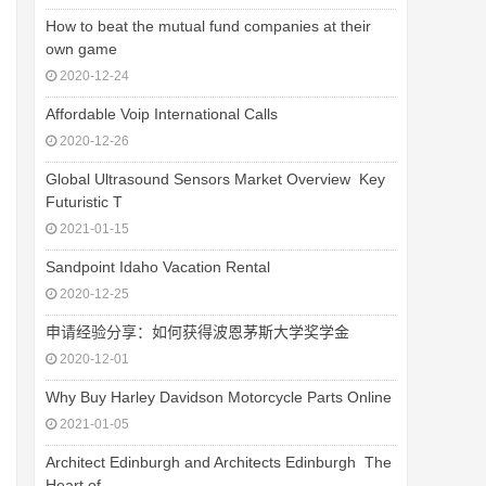
How to beat the mutual fund companies at their
own game
2020-12-24
Affordable Voip International Calls
2020-12-26
Global Ultrasound Sensors Market Overview  Key
Futuristic T
2021-01-15
Sandpoint Idaho Vacation Rental
2020-12-25
申请经验分享：如何获得波恩茅斯大学奖学金
2020-12-01
Why Buy Harley Davidson Motorcycle Parts Online
2021-01-05
Architect Edinburgh and Architects Edinburgh  The
Heart of