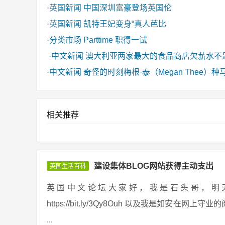
·
英国新闻
中国深圳富豪登场英国伦
·
英国新闻
凯特王妃变身“真人芭比
·
分类市场
Parttime 职得一试
·
中文新闻
澳大利亚两家最大的食品商店欠薪水不
·
中文新闻
奇怪的时刻梅根·泰（Megan Thee
相关推荐
建设集体BLOG网站获得主动支出
英国生活百科
英国中文论坛大家好，我是石头哥，明天给大家分
https://bit.ly/3Qy8Ouh 以及我是如
...