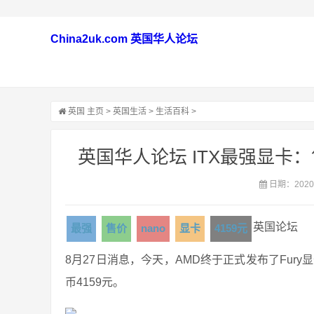
China2uk.com 英国华人论坛
英国
主页
>
英国生活
>
生活百科
>
英国华人论坛 ITX最强显卡：售
日期：2020-
英国论坛
最强
售价
nano
显卡
4159元
8月27日消息，今天，AMD终于正式发布了Fury显卡
币4159元。