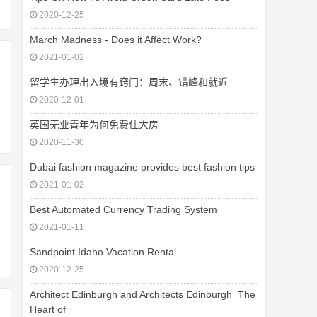
2020-12-25
March Madness - Does it Affect Work?
2021-01-02
留学生办理出入境有窍门：周末、错峰和就近
2020-12-01
英国无业青年为何免费住大房
2020-11-30
Dubai fashion magazine provides best fashion tips
2021-01-02
Best Automated Currency Trading System
2021-01-11
Sandpoint Idaho Vacation Rental
2020-12-25
Architect Edinburgh and Architects Edinburgh  The
Heart of