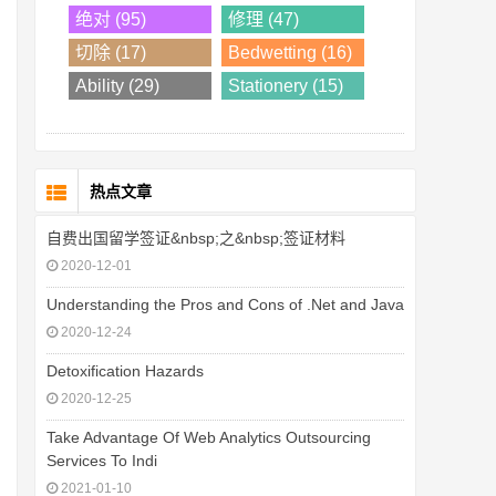
绝对 (95)
修理 (47)
切除 (17)
Bedwetting (16)
Ability (29)
Stationery (15)
热点文章
自费出国留学签证&nbsp;之&nbsp;签证材料
2020-12-01
Understanding the Pros and Cons of .Net and Java
2020-12-24
Detoxification Hazards
2020-12-25
Take Advantage Of Web Analytics Outsourcing
Services To Indi
2021-01-10