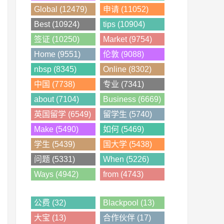
Global (12479)
申请 (11052)
Best (10924)
tips (10904)
签证 (10250)
Market (9754)
Home (9551)
伦敦 (9088)
nbsp (8345)
Online (8302)
中国 (7738)
专业 (7341)
about (7104)
Business (6669)
英国留学 (6549)
留学生 (5740)
Make (5490)
如何 (5469)
学生 (5439)
国大学 (5438)
问题 (5331)
When (5226)
Ways (4942)
from (4743)
公费 (32)
Blackpool (13)
大宝 (13)
合作伙伴 (17)