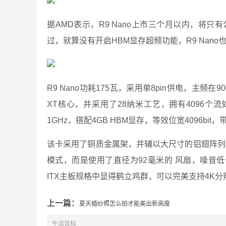
据AMD表示，R9 Nano上市三个月以内，将只
过，就算没有开启HBM显存超频功能，R9 Nano也
R9 Nano功耗175瓦，采用单8pin供电，主频在9
XT核心，并采用了28纳米工艺，拥有4096个流
1GHz，搭配4GB HBM显存，等效位宽4096bit，带
该卡采用了铜质金属架，并辅以大尺寸的铝翅阵列
模式，而是使用了直径为92毫米的 风扇，噪音低于R
ITX主板规格中显得鹤立鸡群，可以完美支持4K
上一篇：
夏天婚纱照怎么拍才能美出新高度
生活百科