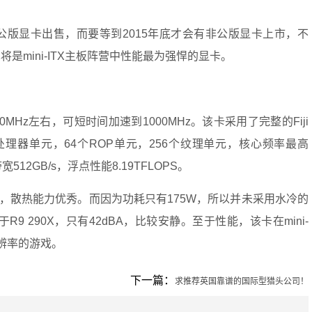
有公版显卡出售，而要等到2015年底才会有非公版显卡上市，不
将是mini-ITX主板阵营中性能最为强悍的显卡。
00MHz左右，可短时间加速到1000MHz。该卡采用了完整的Fiji
处理器单元，64个ROP单元，256个纹理单元，核心频率最高
宽512GB/s，浮点性能8.19TFLOPS。
，散热能力优秀。而因为功耗只有175W，所以并未采用水冷的
9 290X，只有42dBA，比较安静。至于性能，该卡在mini-
分辨率的游戏。
下一篇：
求推荐英国靠谱的国际型猎头公司！