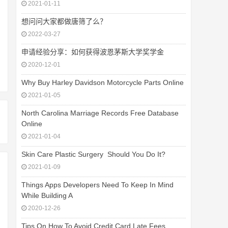
2021-01-11
想问问大家都做唐筛了么？
2022-03-27
申请经验分享：如何获得波恩茅斯大学奖学金
2020-12-01
Why Buy Harley Davidson Motorcycle Parts Online
2021-01-05
North Carolina Marriage Records Free Database
Online
2021-01-04
Skin Care Plastic Surgery  Should You Do It?
2021-01-09
Things Apps Developers Need To Keep In Mind
While Building A
2020-12-26
Tips On How To Avoid Credit Card Late Fees