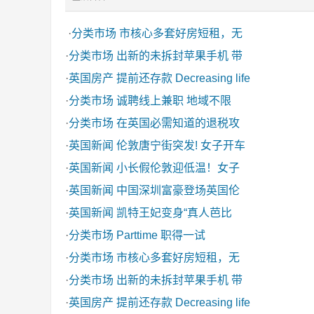
·
分类市场
市核心多套好房短租，无
·
分类市场
出新的未拆封苹果手机 带
·
英国房产
提前还存款 Decreasing life
·
分类市场
诚聘线上兼职 地域不限
·
分类市场
在英国必需知道的退税攻
·
英国新闻
伦敦唐宁街突发! 女子开车
·
英国新闻
小长假伦敦迎低温！女子
·
英国新闻
中国深圳富豪登场英国伦
·
英国新闻
凯特王妃变身“真人芭比
·
分类市场
Parttime 职得一试
·
分类市场
市核心多套好房短租，无
·
分类市场
出新的未拆封苹果手机 带
·
英国房产
提前还存款 Decreasing life