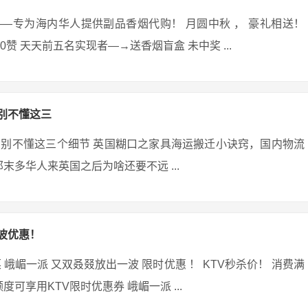
et）——专为海内华人提供副品香烟代购！ 月圆中秋 ， 豪礼相送！
够20赞 天天前五名实现者—→送香烟盲盒 未中奖 ...
别不懂这三
别不懂这三个细节 英国糊口之家具海运搬迁小诀窍，国内物流
末多华人来英国之后为啥还要不远 ...
波优惠！
峨嵋一派 又双叒叕放出一波 限时优惠 ！ KTV秒杀价！ 消费满
可享用KTV限时优惠券 峨嵋一派 ...