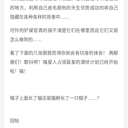
的地方，利用自己皮毛颜色的天生优势成功的将自己
隐藏在各种各样的背景中……
可怜的铲屎官真的搞不清楚它们在哪里而这它们又是
怎么做到的……
看了下面的几张图我觉得你就会有切身的体会！ 两脚
兽们！颤抖吧！喵星人占领蓝星的潜伏计划已经开始
啦！喵！
帽子上面长了猫还是猫孵化了一只帽子……？
回帖