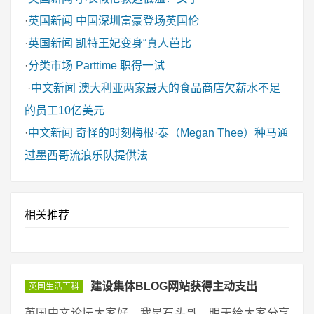
·
英国新闻
中国深圳富豪登场英国伦
·
英国新闻
凯特王妃变身“真人芭比
·
分类市场
Parttime 职得一试
·
中文新闻
澳大利亚两家最大的食品商店欠薪水不足
的员工10亿美元
·
中文新闻
奇怪的时刻梅根·泰（Megan Thee）种马通
过墨西哥流浪乐队提供法
相关推荐
建设集体BLOG网站获得主动支出
英国生活百科
英国中文论坛大家好，我是石头哥，明天给大家分享