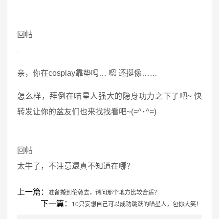
回帖
亲，你在cosplay靠垫吗… 嗯 还挺像……
怎么样，拜倒在喵星人强大的隐身功力之下了吧~ 快
转发让你的盆友们也来找找看吧~(=^･^=)
回帖
太牛了，不注意還真不知道在哪？
上一篇：
准备搬到伦敦去，请问那个地方比较合适？
下一篇：
10只妄想自己可以成功跳跃的喵星人，包你大笑！