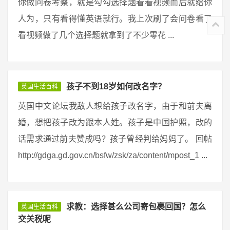
你做问卷考察，就是勾勾选择题看看视频而后就给你
人为，只有看得懂英语就行。我上次刷了会问卷看了
看视频做了几个选择题就拿到了不少零花 ...
孩子不到18岁如何改名字？
英国生活百科
英国中文论坛我敌人想给孩子改名字，由于和前夫离
婚，想把孩子改为跟本人姓。孩子是中国护照，改的
话需求通过前夫赞成吗？孩子曾经判给妈妈了。 回帖
http://gdga.gd.gov.cn/bsfw/zsk/za/content/mpost_1 ...
求教：选择甚么公司寄包裹回国？怎么
英国生活百科
交关税呢