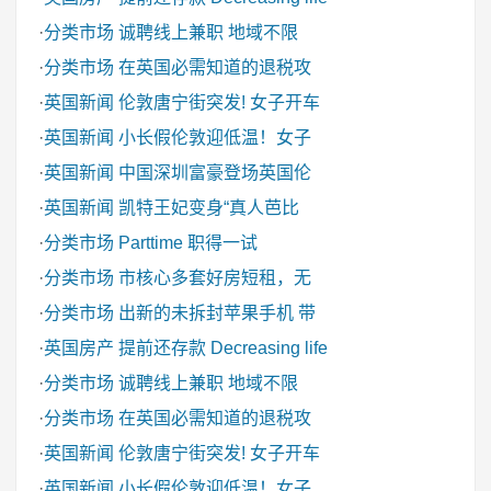
·
分类市场
诚聘线上兼职 地域不限
·
分类市场
在英国必需知道的退税攻
·
英国新闻
伦敦唐宁街突发! 女子开车
·
英国新闻
小长假伦敦迎低温！女子
·
英国新闻
中国深圳富豪登场英国伦
·
英国新闻
凯特王妃变身“真人芭比
·
分类市场
Parttime 职得一试
·
分类市场
市核心多套好房短租，无
·
分类市场
出新的未拆封苹果手机 带
·
英国房产
提前还存款 Decreasing life
·
分类市场
诚聘线上兼职 地域不限
·
分类市场
在英国必需知道的退税攻
·
英国新闻
伦敦唐宁街突发! 女子开车
·
英国新闻
小长假伦敦迎低温！女子