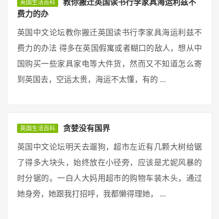
教你搬迁英国读书行李家具海运利兹不
英国生活百科
费力的办
英国中文论坛教你搬迁英国读书行李家具海运利兹不
费力的办法 得多在英国假寓或者糊口的敌人，想从中
国购买一些家具家电等大件货，然而又不知道怎么寄
到英国去，空运太贵，海运不太懂，有的 ...
贪婪没有国界
英国生活百科
英国中文论坛明天去遛狗，超市左近有几颗大树给锯
了得多大块头，始终放在小径旁，应该是尤妮风暴的
时分锯的。一白人大妈用超市的购物车装木头，通过
她身旁，她跟我打招呼，我都懒得理她， ...