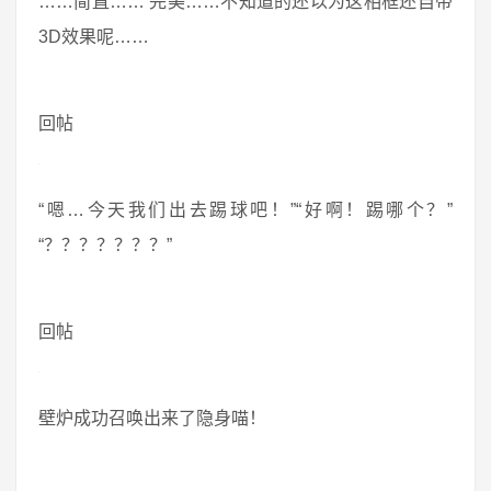
……简直…… 完美……不知道的还以为这相框还自带
3D效果呢……
回帖
“嗯…今天我们出去踢球吧！”“好啊！踢哪个？”
“？？？？？？？”
回帖
壁炉成功召唤出来了隐身喵！