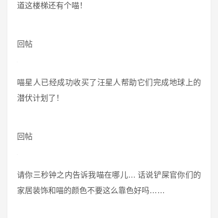
道这楼梯还有个喵！
回帖
喵星人已经成功收买了汪星人帮助它们完成地球上的
潜伏计划了！
回帖
请你三秒钟之内告诉我喵在哪儿… 话说铲屎官你们的
家居装饰和喵的颜色不要这么靠色好吗……