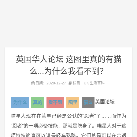
英国华人论坛 这图里真的有猫
么...为什么我看不到？
日期：2020-12-27
栏目：UK 生活百科
英国论坛
为什么
真的
看不到
图里
猫么
喵星人现在在蓝星已经是公认的“忍者”了……而作为
“忍者”的一项必备技能，那就是隐身了。喵星人对于这
项特技简直可以说是轻车熟路。它们总是可以在合适