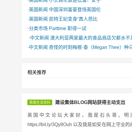
·
英国新闻
小长假伦敦迎低温！女子
·
英国新闻
中国深圳富豪登场英国伦
·
英国新闻
凯特王妃变身“真人芭比
·
分类市场
Parttime 职得一试
·
中文新闻
澳大利亚两家最大的食品商店欠薪水不
·
中文新闻
奇怪的时刻梅根·泰（Megan Thee
相关推荐
建设集体BLOG网站获得主动支出
英国生活百科
英国中文论坛大家好，我是石头哥，明天给大家分
https://bit.ly/3Qy8Ouh 以及我是如