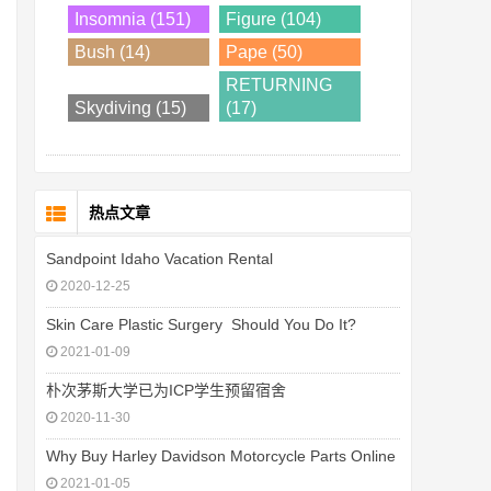
Insomnia (151)
Figure (104)
Bush (14)
Pape (50)
RETURNING
Skydiving (15)
(17)
热点文章
Sandpoint Idaho Vacation Rental
2020-12-25
Skin Care Plastic Surgery  Should You Do It?
2021-01-09
朴次茅斯大学已为ICP学生预留宿舍
2020-11-30
Why Buy Harley Davidson Motorcycle Parts Online
2021-01-05