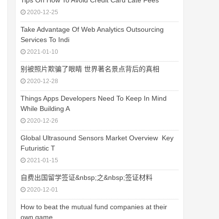
Tips On How To Avoid Credit Card Late Fees
2020-12-25
Take Advantage Of Web Analytics Outsourcing
Services To Indi
2021-01-10
别被照片欺骗了眼睛 世界著名景点背后的真相
2020-12-28
Things Apps Developers Need To Keep In Mind
While Building A
2020-12-26
Global Ultrasound Sensors Market Overview  Key
Futuristic T
2021-01-15
自费出国留学签证&nbsp;之&nbsp;签证材料
2020-12-01
How to beat the mutual fund companies at their
own game