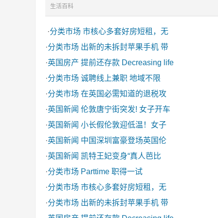
生活百科
·
分类市场
市核心多套好房短租，无
·
分类市场
出新的未拆封苹果手机 带
·
英国房产
提前还存款 Decreasing life
·
分类市场
诚聘线上兼职 地域不限
·
分类市场
在英国必需知道的退税攻
·
英国新闻
伦敦唐宁街突发! 女子开车
·
英国新闻
小长假伦敦迎低温！女子
·
英国新闻
中国深圳富豪登场英国伦
·
英国新闻
凯特王妃变身“真人芭比
·
分类市场
Parttime 职得一试
·
分类市场
市核心多套好房短租，无
·
分类市场
出新的未拆封苹果手机 带