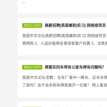
...
高薪招聘|英国兼职|实习| 网络接货员 
英国生活百科
英国中文论坛高薪招聘|英国兼职|实习| 网络接货员 
寄网购 2、人品好能够妥善保管客户包裹 3、当真担
想要买的车带有公家车牌有问题吗？
英国生活百科
英国中文论坛求教：在车厂看中一辆车，这车车
了是吗？会不会车和车牌是离开一切者？ 网上看说有