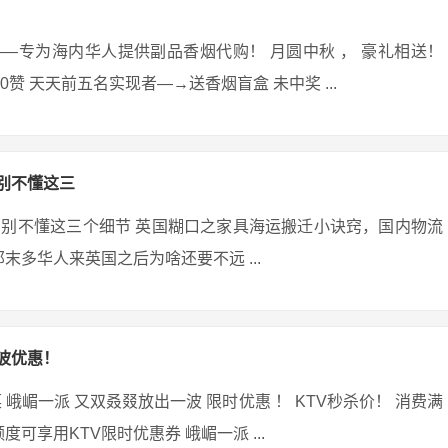
et）——专为海内华人提供副品香烟代购！ 月圆中秋 ， 豪礼相送！
够20赞 天天前五名实现者—→送香烟盲盒 未中奖 ...
别不懂这三
别不懂这三个细节 英国糊口之家具海运搬迁小诀窍，国内物流
末多华人来英国之后为啥还要不远 ...
波优惠！
峨嵋一派 又双叒叕放出一波 限时优惠 ！ KTV秒杀价！ 消费满
可享用KTV限时优惠券 峨嵋一派 ...