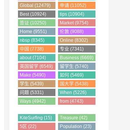
Global (12479)
申请 (11052)
Best (10924)
tips (10904)
签证 (10250)
Market (9754)
Home (9551)
伦敦 (9088)
nbsp (8345)
Online (8302)
中国 (7738)
专业 (7341)
about (7104)
Business (6669)
英国留学 (6549)
留学生 (5740)
Make (5490)
如何 (5469)
学生 (5439)
国大学 (5438)
问题 (5331)
When (5226)
Ways (4942)
from (4743)
KiteSurfing (15)
Treasure (42)
5区 (22)
Population (23)