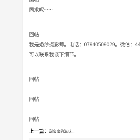
同求呢~~~
回帖
我是婚纱摄影师。电话：07940509029。微信：4416662
可以联系我谈下细节。
回帖
回帖
回帖
上一篇：
甜蜜蜜的滋味...