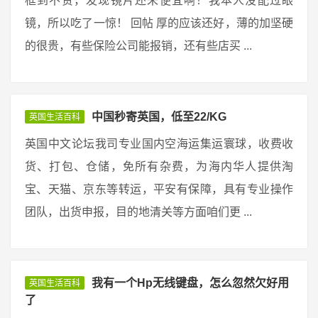
框到不贵，发现镜片还未便宜啊！我本人没配过眼
镜，所以吃了一惊！ 回帖 厚的应该还好，薄的加坚硬
的很贵，有些保险公司能报销，还有些店买 ...
中国秒寄英国，低至22/KG
英国生活百科
英国中文论坛我司专业国内空海运集运寰球，收费收
货、打包、仓储，免所有杂费，为海内华人提供淘
宝、天猫、京东等转运，平安有保障，具有专业操作
团队，出货申报，目的地清关等方面咱们更 ...
我有一个Hp无线键盘，怎么忽然欠好用
英国生活百科
了