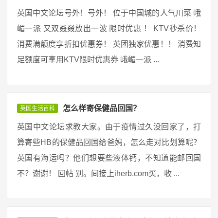
英国中文论坛号外！号外！ 位于中国城的人气川菜 峨
嵋一派 又双叒叕放出一波 限时优惠 ！ KTV秒杀价！
消费满额度享折扣优惠券！ 英团独家优惠！！ 消费知
足额度可享用KTV限时优惠券 峨嵋一派 ...
怎么样寄保健品回国？
英国生活百科
英国中文论坛求教大家。由于疫情过久没回家了，打
算寄些HB的保健品回国给爸妈，怎么走对比划算呢？
英国有海运吗？他们想要些液体钙，不知道能邮回国
不？谢谢！ 回帖 别。间接上iherb.com买，收 ...