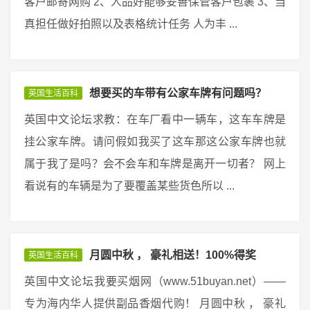
客户邮寄网购 2、人品好能够妥善保管客户包裹 3、当
真担任做好拍照以及表格统计任务 人为丰 ...
想要买的车带有公家车牌有问题吗？
英国生活百科
英国中文论坛求教：在车厂看中一辆车，这车车牌是
挂公家车牌。请问假如我买了这车那这公家车牌也就
属于我了是吗？会不会车和车牌是离开一切者？ 网上
看说有的车辆是为了要覆盖某些货色所以 ...
月圆中秋 ， 豪礼相送！100%得奖
英国生活百科
英国中文论坛我要买烟网（www.51buyan.net）——
专为海内华人提供副品香烟代购！ 月圆中秋 ， 豪礼