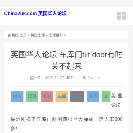
China2uk.com 英国华人论坛
英国
主页
>
英国生活
>
生活百科
>
英国华人论坛 车库门tilt door有时
关不起来
日期：2020-12-27
栏目：UK 生活百科
英国
最近
起来
有时
车库
Door
关不
tilt
论坛
最近刚换了车库门两侧四根巨大弹簧，连人工600
多！