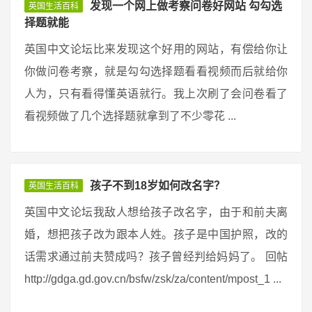
发现一个网上做考察问卷好网站 勾勾选
英国生活百科
择题就能
英国中文论坛比来发现这个好用的网站，有偿给你让
你做问卷考察，就是勾勾选择题看看视频而后就给你
人为，只有看得懂英语就行。我上次刷了会问卷看了
看视频做了几个选择题就拿到了不少零花 ...
孩子不到18岁如何改名字？
英国生活百科
英国中文论坛我敌人想给孩子改名字，由于和前夫离
婚，想把孩子改为跟本人姓。孩子是中国护照，改的
话需求通过前夫赞成吗？孩子曾经判给妈妈了。 回帖
http://gdga.gd.gov.cn/bsfw/zsk/za/content/mpost_1 ...