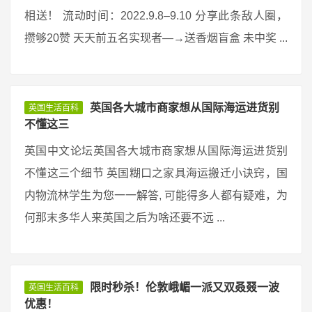
相送！ 流动时间：2022.9.8–9.10 分享此条敌人圈，
攒够20赞 天天前五名实现者—→送香烟盲盒 未中奖 ...
英国各大城市商家想从国际海运进货别
英国生活百科
不懂这三
英国中文论坛英国各大城市商家想从国际海运进货别
不懂这三个细节 英国糊口之家具海运搬迁小诀窍，国
内物流林学生为您一一解答, 可能得多人都有疑难，为
何那末多华人来英国之后为啥还要不远 ...
限时秒杀！伦敦峨嵋一派又双叒叕一波
英国生活百科
优惠！