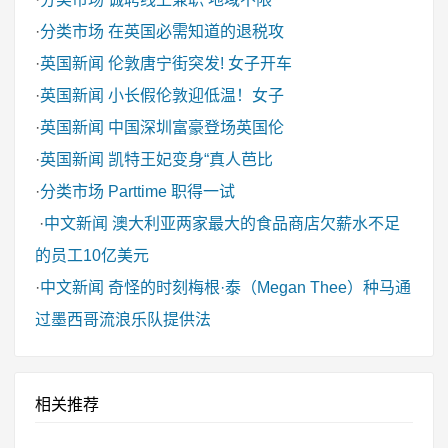
·
分类市场
在英国必需知道的退税攻
·
英国新闻
伦敦唐宁街突发! 女子开车
·
英国新闻
小长假伦敦迎低温！女子
·
英国新闻
中国深圳富豪登场英国伦
·
英国新闻
凯特王妃变身“真人芭比
·
分类市场
Parttime 职得一试
·
中文新闻
澳大利亚两家最大的食品商店欠薪水不足
的员工10亿美元
·
中文新闻
奇怪的时刻梅根·泰（Megan Thee）种马通
过墨西哥流浪乐队提供法
相关推荐