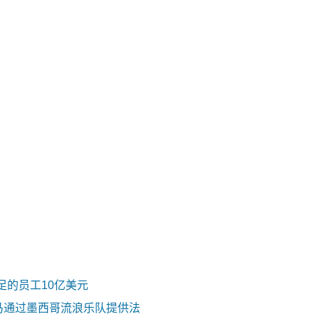
足的员工10亿美元
）种马通过墨西哥流浪乐队提供法