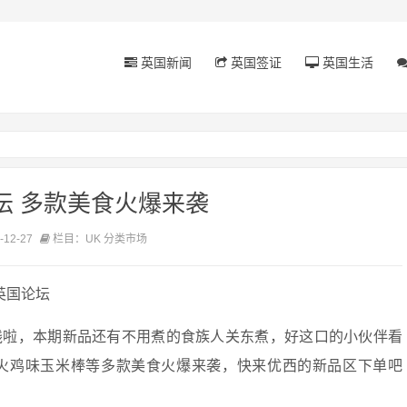
英国新闻
英国签证
英国生活
坛 多款美食火爆来袭
12-27
栏目：UK 分类市场
英国论坛
线啦，本期新品还有不用煮的食族人关东煮，好这口的小伙伴看
火鸡味玉米棒等多款美食火爆来袭，快来优西的新品区下单吧