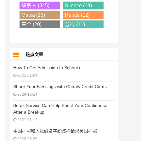
联系人 (345)
Silence (14)
Matka (13)
Relate (12)
来个 (20)
分行 (11)
热点文章
How To Get Admission In Schools
2021-01-04
Share Your Blessings with Charity Credit Cards
2020-12-24
Botox Service Can Help Boost Your Confidence
After a Breakup
2021-01-12
中国护照和入籍纸名字纷歧样请求英国护照
2022-03-29