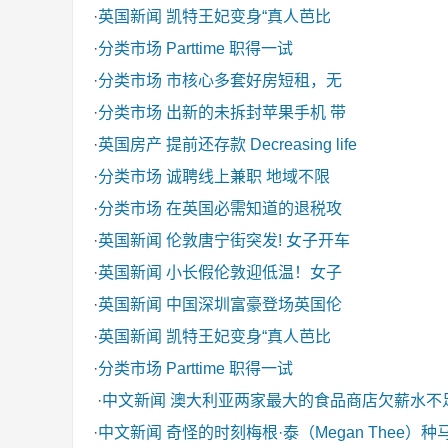
·
英国新闻
凯特王妃变身“真人芭比
·
分类市场
Parttime 职得一试
·
分类市场
市核心多套好房短租，无
·
分类市场
出新的未拆封苹果手机 带
·
英国房产
提前还存款 Decreasing life
·
分类市场
诚聘线上兼职 地域不限
·
分类市场
在英国必需知道的退税攻
·
英国新闻
伦敦唐宁街突发! 女子开车
·
英国新闻
小长假伦敦迎低温！女子
·
英国新闻
中国深圳富豪登场英国伦
·
英国新闻
凯特王妃变身“真人芭比
·
分类市场
Parttime 职得一试
·
中文新闻
澳大利亚两家最大的食品商店欠薪水不
·
中文新闻
奇怪的时刻梅根·泰（Megan Thee