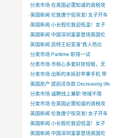
·
分类市场
在英国必需知道的退税攻
·
英国新闻
伦敦唐宁街突发! 女子开车
·
英国新闻
小长假伦敦迎低温！女子
·
英国新闻
中国深圳富豪登场英国伦
·
英国新闻
凯特王妃变身“真人芭比
·
分类市场
Parttime 职得一试
·
分类市场
市核心多套好房短租，无
·
分类市场
出新的未拆封苹果手机 带
·
英国房产
提前还存款 Decreasing life
·
分类市场
诚聘线上兼职 地域不限
·
分类市场
在英国必需知道的退税攻
·
英国新闻
伦敦唐宁街突发! 女子开车
·
英国新闻
小长假伦敦迎低温！女子
·
英国新闻
中国深圳富豪登场英国伦