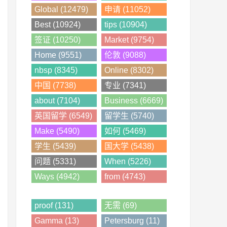
Global (12479)
申请 (11052)
Best (10924)
tips (10904)
签证 (10250)
Market (9754)
Home (9551)
伦敦 (9088)
nbsp (8345)
Online (8302)
中国 (7738)
专业 (7341)
about (7104)
Business (6669)
英国留学 (6549)
留学生 (5740)
Make (5490)
如何 (5469)
学生 (5439)
国大学 (5438)
问题 (5331)
When (5226)
Ways (4942)
from (4743)
proof (131)
无需 (69)
Gamma (13)
Petersburg (11)