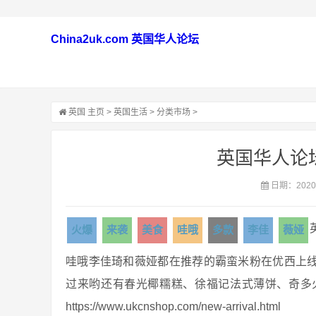
China2uk.com 英国华人论坛
英国
主页
>
英国生活
>
分类市场
>
英国华人论
日期：2020-
火爆
来袭
美食
哇哦
多款
李佳
薇娅
哇哦李佳琦和薇娅都在推荐的霸蛮米粉在优西上
过来哟还有春光椰糯糕、徐福记法式薄饼、奇多
https://www.ukcnshop.com/new-arrival.html