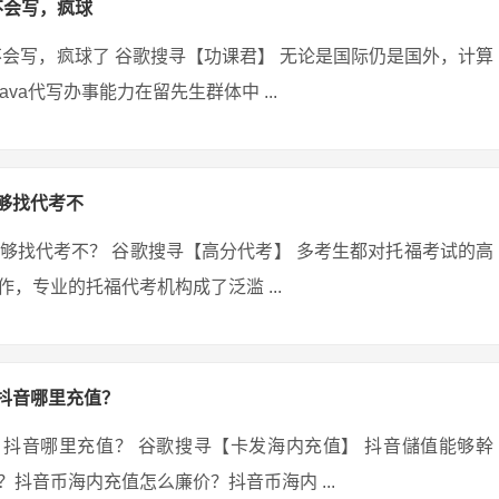
不会写，疯球
不会写，疯球了 谷歌搜寻【功课君】 无论是国际仍是国外，计算
va代写办事能力在留先生群体中 ...
够找代考不
够找代考不？ 谷歌搜寻【高分代考】 多考生都对托福考试的高
，专业的托福代考机构成了泛滥 ...
？抖音哪里充值？
吗？抖音哪里充值？ 谷歌搜寻【卡发海内充值】 抖音儲值能够幹
抖音币海内充值怎么廉价？抖音币海内 ...