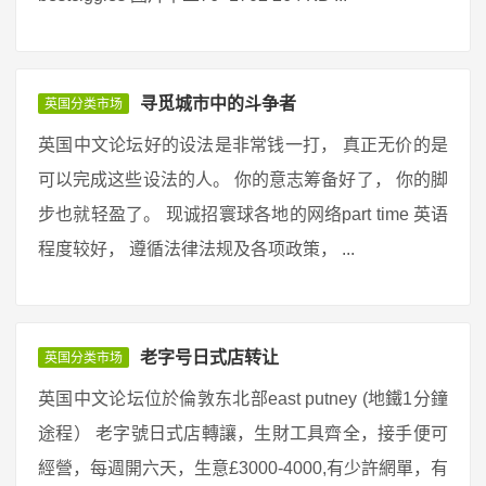
寻觅城市中的斗争者
英国分类市场
英国中文论坛好的设法是非常钱一打， 真正无价的是
可以完成这些设法的人。 你的意志筹备好了， 你的脚
步也就轻盈了。 现诚招寰球各地的网络part time 英语
程度较好， 遵循法律法规及各项政策， ...
老字号日式店转让
英国分类市场
英国中文论坛位於倫敦东北部east putney (地鐵1分鐘
途程） 老字號日式店轉讓，生財工具齊全，接手便可
經營，每週開六天，生意£3000-4000,有少許網單，有