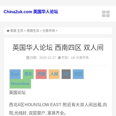
China2uk.com 英国华人论坛
英国
主页
>
英国生活
>
分类市场
>
英国华人论坛 西南四区 双人间
日期：2020-12-27
栏目：UK 分类市场
East
西北
西南
人间
4区
四区
Hounslow
英国论坛
西北4区HOUNSLOW EAST 附近有大双人间出租,向
阳,光线好, 双层窗户, 家具齐全。