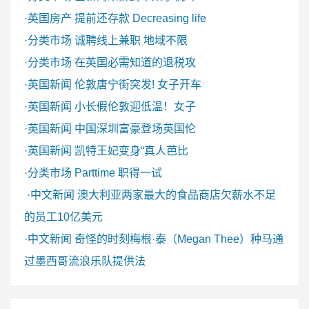
·
英国房产
提前还存款 Decreasing life
·
分类市场
诚聘线上兼职 地域不限
·
分类市场
在英国必需知道的退税攻
·
英国新闻
伦敦唐宁街突发! 女子开车
·
英国新闻
小长假伦敦迎低温！女子
·
英国新闻
中国深圳富豪登场英国伦
·
英国新闻
凯特王妃变身“真人芭比
·
分类市场
Parttime 职得一试
·
中文新闻
澳大利亚两家最大的食品商店欠薪水不足
的员工10亿美元
·
中文新闻
奇怪的时刻梅根·泰（Megan Thee）种马通
过墨西哥流浪乐队提供法