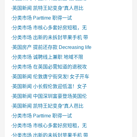
·
英国新闻
凯特王妃变身“真人芭比
·
分类市场
Parttime 职得一试
·
分类市场
市核心多套好房短租，无
·
分类市场
出新的未拆封苹果手机 带
·
英国房产
提前还存款 Decreasing life
·
分类市场
诚聘线上兼职 地域不限
·
分类市场
在英国必需知道的退税攻
·
英国新闻
伦敦唐宁街突发! 女子开车
·
英国新闻
小长假伦敦迎低温！女子
·
英国新闻
中国深圳富豪登场英国伦
·
英国新闻
凯特王妃变身“真人芭比
·
分类市场
Parttime 职得一试
·
分类市场
市核心多套好房短租，无
·
分类市场
出新的未拆封苹果手机 带