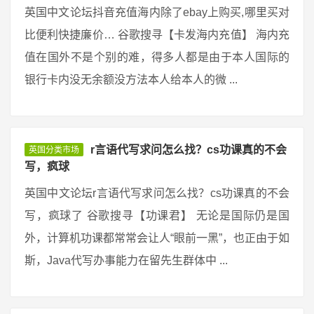
英国中文论坛抖音充值海内除了ebay上购买,哪里买对
比便利快捷廉价… 谷歌搜寻【卡发海内充值】 海内充
值在国外不是个别的难，得多人都是由于本人国际的
银行卡内没无余额没方法本人给本人的微 ...
r言语代写求问怎么找？cs功课真的不会
英国分类市场
写，疯球
英国中文论坛r言语代写求问怎么找？cs功课真的不会
写，疯球了 谷歌搜寻【功课君】 无论是国际仍是国
外，计算机功课都常常会让人“眼前一黑”，也正由于如
斯，Java代写办事能力在留先生群体中 ...