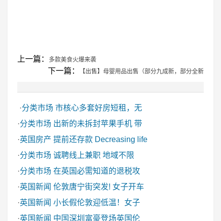
上一篇：
多款美食火爆来袭
下一篇：
【出售】母婴用品出售（部分九成新，部分全新
·
分类市场
市核心多套好房短租，无
·
分类市场
出新的未拆封苹果手机 带
·
英国房产
提前还存款 Decreasing life
·
分类市场
诚聘线上兼职 地域不限
·
分类市场
在英国必需知道的退税攻
·
英国新闻
伦敦唐宁街突发! 女子开车
·
英国新闻
小长假伦敦迎低温！女子
·
英国新闻
中国深圳富豪登场英国伦