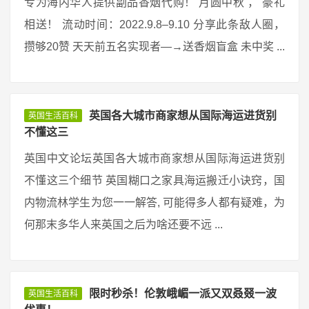
专为海内华人提供副品香烟代购！ 月圆中秋 ， 豪礼
相送！ 流动时间：2022.9.8–9.10 分享此条敌人圈，
攒够20赞 天天前五名实现者—→送香烟盲盒 未中奖 ...
英国各大城市商家想从国际海运进货别
英国生活百科
不懂这三
英国中文论坛英国各大城市商家想从国际海运进货别
不懂这三个细节 英国糊口之家具海运搬迁小诀窍，国
内物流林学生为您一一解答, 可能得多人都有疑难，为
何那末多华人来英国之后为啥还要不远 ...
限时秒杀！伦敦峨嵋一派又双叒叕一波
英国生活百科