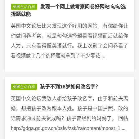
发现一个网上做考察问卷好网站 勾勾选
英国生活百科
择题就能
英国中文论坛比来发现这个好用的网站，有偿给你让
你做问卷考察，就是勾勾选择题看看视频而后就给你
人为，只有看得懂英语就行。我上次刷了会问卷看了
看视频做了几个选择题就拿到了不少零花 ...
孩子不到18岁如何改名字？
英国生活百科
英国中文论坛我敌人想给孩子改名字，由于和前夫离
婚，想把孩子改为跟本人姓。孩子是中国护照，改的
话需求通过前夫赞成吗？孩子曾经判给妈妈了。 回帖
http://gdga.gd.gov.cn/bsfw/zsk/za/content/mpost_1 ...