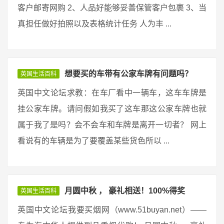
客户邮寄网购 2、人品好能够妥善保管客户包裹 3、当
真担任做好拍照以及表格统计任务 人为丰 ...
想要买的车带有公家车牌有问题吗？
英国生活百科
英国中文论坛求教：在车厂看中一辆车，这车车牌是
挂公家车牌。请问假如我买了这车那这公家车牌也就
属于我了是吗？会不会车和车牌是离开一切者？ 网上
看说有的车辆是为了要覆盖某些货色所以 ...
月圆中秋 ， 豪礼相送！100%得奖
英国生活百科
英国中文论坛我要买烟网（www.51buyan.net）——