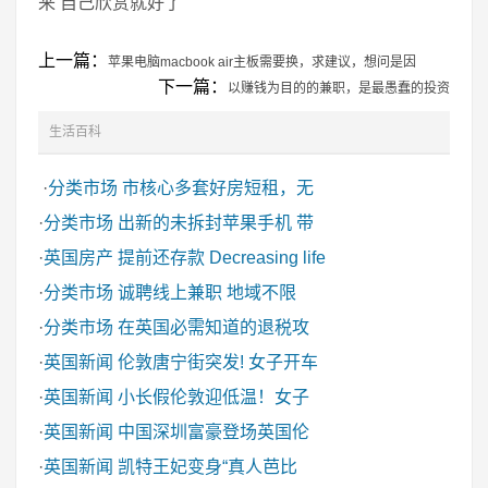
来 自己欣赏就好了
上一篇：
苹果电脑macbook air主板需要换，求建议，想问是因
下一篇：
以赚钱为目的的兼职，是最愚蠢的投资
生活百科
·
分类市场
市核心多套好房短租，无
·
分类市场
出新的未拆封苹果手机 带
·
英国房产
提前还存款 Decreasing life
·
分类市场
诚聘线上兼职 地域不限
·
分类市场
在英国必需知道的退税攻
·
英国新闻
伦敦唐宁街突发! 女子开车
·
英国新闻
小长假伦敦迎低温！女子
·
英国新闻
中国深圳富豪登场英国伦
·
英国新闻
凯特王妃变身“真人芭比