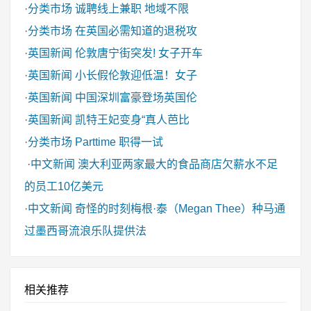
·
分类市场
诚聘线上兼职 地域不限
·
分类市场
在英国必需知道的退税攻
·
英国新闻
伦敦唐宁街突发! 女子开车
·
英国新闻
小长假伦敦迎低温！女子
·
英国新闻
中国深圳富豪登场英国伦
·
英国新闻
凯特王妃变身“真人芭比
·
分类市场
Parttime 职得一试
·
中文新闻
澳大利亚两家最大的食品商店欠薪水不足
的员工10亿美元
·
中文新闻
奇怪的时刻梅根·泰（Megan Thee）种马通
过墨西哥流浪乐队提供法
相关推荐