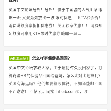
优惠！
英国中文论坛号外！号外！ 位于中国城的人气川菜 峨
嵋一派 又双叒叕放出一波 限时优惠 ！ KTV秒杀价！
消费满额度享折扣优惠券！ 英团独家优惠！！ 消费知
足额度可享用KTV限时优惠券 峨嵋一派 ...
怎么样寄保健品回国？
英国生活百科
英国中文论坛求教大家。由于疫情过久没回家了，打
算寄些HB的保健品回国给爸妈，怎么走对比划算呢？
英国有海运吗？他们想要些液体钙，不知道能邮回国
不？谢谢！ 回帖 别。间接上iherb.com买，收 ...