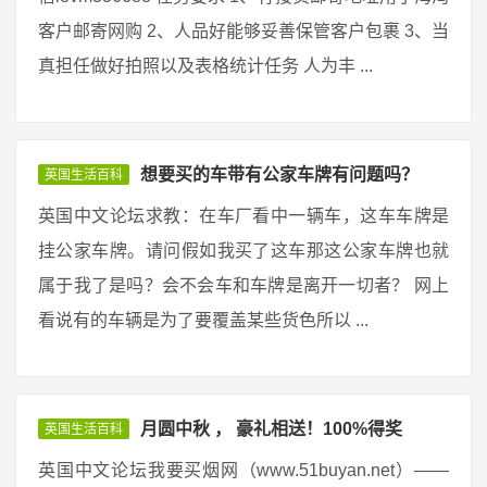
客户邮寄网购 2、人品好能够妥善保管客户包裹 3、当
真担任做好拍照以及表格统计任务 人为丰 ...
想要买的车带有公家车牌有问题吗？
英国生活百科
英国中文论坛求教：在车厂看中一辆车，这车车牌是
挂公家车牌。请问假如我买了这车那这公家车牌也就
属于我了是吗？会不会车和车牌是离开一切者？ 网上
看说有的车辆是为了要覆盖某些货色所以 ...
月圆中秋 ， 豪礼相送！100%得奖
英国生活百科
英国中文论坛我要买烟网（www.51buyan.net）——