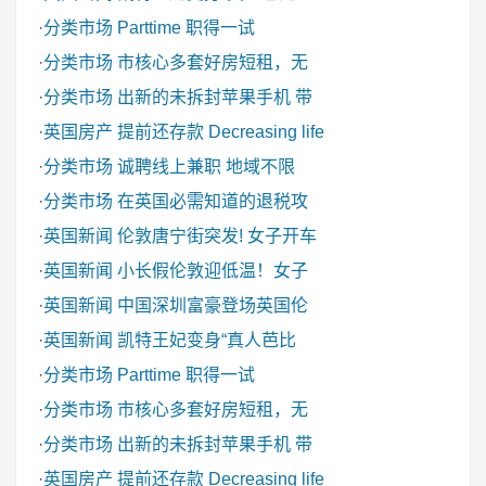
·
分类市场
Parttime 职得一试
·
分类市场
市核心多套好房短租，无
·
分类市场
出新的未拆封苹果手机 带
·
英国房产
提前还存款 Decreasing life
·
分类市场
诚聘线上兼职 地域不限
·
分类市场
在英国必需知道的退税攻
·
英国新闻
伦敦唐宁街突发! 女子开车
·
英国新闻
小长假伦敦迎低温！女子
·
英国新闻
中国深圳富豪登场英国伦
·
英国新闻
凯特王妃变身“真人芭比
·
分类市场
Parttime 职得一试
·
分类市场
市核心多套好房短租，无
·
分类市场
出新的未拆封苹果手机 带
·
英国房产
提前还存款 Decreasing life