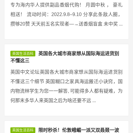
专为海内华人提供副品香烟代购！ 月圆中秋 ， 豪礼
相送！ 流动时间：2022.9.8–9.10 分享此条敌人圈，
攒够20赞 天天前五名实现者—→送香烟盲盒 未中奖 ...
英国各大城市商家想从国际海运进货别
英国生活百科
不懂这三
英国中文论坛英国各大城市商家想从国际海运进货别
不懂这三个细节 英国糊口之家具海运搬迁小诀窍，国
内物流林学生为您一一解答, 可能得多人都有疑难，为
何那末多华人来英国之后为啥还要不远 ...
限时秒杀！伦敦峨嵋一派又双叒叕一波
英国生活百科