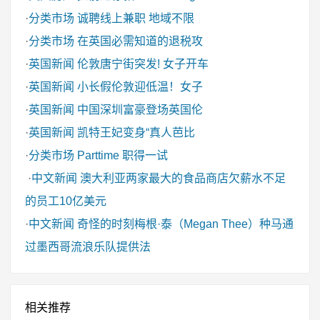
·
分类市场
诚聘线上兼职 地域不限
·
分类市场
在英国必需知道的退税攻
·
英国新闻
伦敦唐宁街突发! 女子开车
·
英国新闻
小长假伦敦迎低温！女子
·
英国新闻
中国深圳富豪登场英国伦
·
英国新闻
凯特王妃变身“真人芭比
·
分类市场
Parttime 职得一试
·
中文新闻
澳大利亚两家最大的食品商店欠薪水不足
的员工10亿美元
·
中文新闻
奇怪的时刻梅根·泰（Megan Thee）种马通
过墨西哥流浪乐队提供法
相关推荐