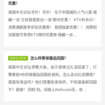
优惠！
英国中文论坛号外！号外！ 位于中国城的人气川菜 峨
嵋一派 又双叒叕放出一波 限时优惠 ！ KTV秒杀价！
消费满额度享折扣优惠券！ 英团独家优惠！！ 消费知
足额度可享用KTV限时优惠券 峨嵋一派 ...
怎么样寄保健品回国？
英国生活百科
英国中文论坛求教大家。由于疫情过久没回家了，打
算寄些HB的保健品回国给爸妈，怎么走对比划算呢？
英国有海运吗？他们想要些液体钙，不知道能邮回国
不？谢谢！ 回帖 别。间接上iherb.com买，收 ...