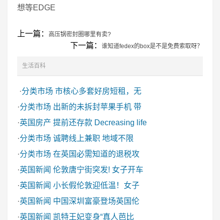
想等EDGE
上一篇：
高压锅密封圈哪里有卖?
下一篇：
谁知道fedex的box是不是免费索取呀？
生活百科
·
分类市场
市核心多套好房短租，无
·
分类市场
出新的未拆封苹果手机 带
·
英国房产
提前还存款 Decreasing life
·
分类市场
诚聘线上兼职 地域不限
·
分类市场
在英国必需知道的退税攻
·
英国新闻
伦敦唐宁街突发! 女子开车
·
英国新闻
小长假伦敦迎低温！女子
·
英国新闻
中国深圳富豪登场英国伦
·
英国新闻
凯特王妃变身“真人芭比