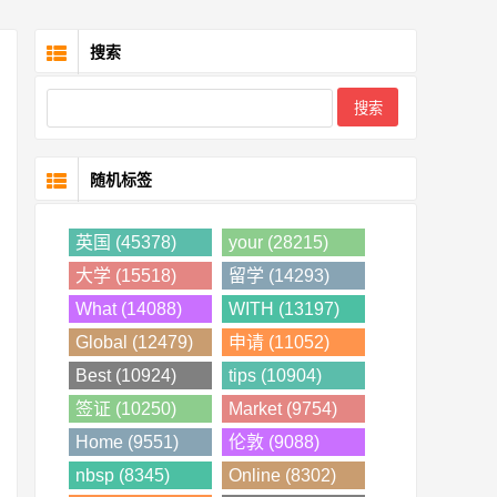
搜索
随机标签
英国 (45378)
your (28215)
大学 (15518)
留学 (14293)
What (14088)
WITH (13197)
Global (12479)
申请 (11052)
Best (10924)
tips (10904)
签证 (10250)
Market (9754)
Home (9551)
伦敦 (9088)
nbsp (8345)
Online (8302)