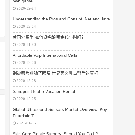
own game
2020-12-24
Understanding the Pros and Cons of .Net and Java
2020-12-24
赴国外留学 如何避免浪费金钱与时间？
2020-11-30
Affordable Voip International Calls
2020-12-26
别被照片欺骗了眼睛 世界著名景点背后的真相
2020-12-28
Sandpoint Idaho Vacation Rental
2020-12-25
Global Ultrasound Sensors Market Overview  Key
Futuristic T
2021-01-15
Skin Care Plastic Surgery  Should You Do It?