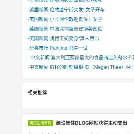
·
分类市场
在英国必需知道的退税攻
·
英国新闻
伦敦唐宁街突发! 女子开车
·
英国新闻
小长假伦敦迎低温！女子
·
英国新闻
中国深圳富豪登场英国伦
·
英国新闻
凯特王妃变身“真人芭比
·
分类市场
Parttime 职得一试
·
中文新闻
澳大利亚两家最大的食品商店欠薪水不
·
中文新闻
奇怪的时刻梅根·泰（Megan Thee
相关推荐
建设集体BLOG网站获得主动支出
英国生活百科