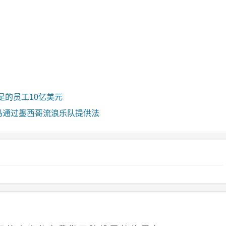
足的员工10亿美元
）种马通过墨西哥流浪乐队提供法