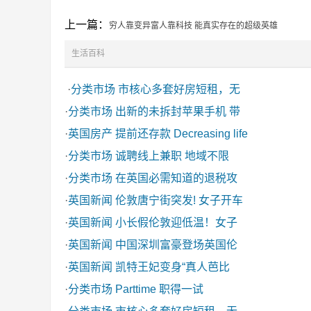
上一篇：
穷人靠变异富人靠科技 能真实存在的超级英雄
生活百科
·
分类市场
市核心多套好房短租，无
·
分类市场
出新的未拆封苹果手机 带
·
英国房产
提前还存款 Decreasing life
·
分类市场
诚聘线上兼职 地域不限
·
分类市场
在英国必需知道的退税攻
·
英国新闻
伦敦唐宁街突发! 女子开车
·
英国新闻
小长假伦敦迎低温！女子
·
英国新闻
中国深圳富豪登场英国伦
·
英国新闻
凯特王妃变身“真人芭比
·
分类市场
Parttime 职得一试