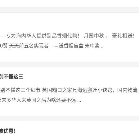
et）——专为海内华人提供副品香烟代购！ 月圆中秋 ， 豪礼相送！
够20赞 天天前五名实现者—→送香烟盲盒 未中奖 ...
别不懂这三
别不懂这三个细节 英国糊口之家具海运搬迁小诀窍，国内物流
末多华人来英国之后为啥还要不远 ...
波优惠！