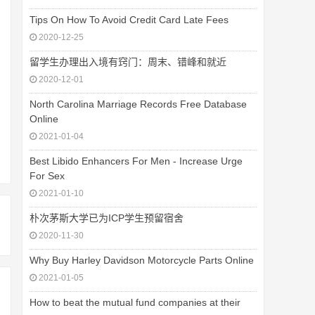
Tips On How To Avoid Credit Card Late Fees
2020-12-25
留学生办理出入境有窍门：周末、错峰和就近
2020-12-01
North Carolina Marriage Records Free Database
Online
2021-01-04
Best Libido Enhancers For Men - Increase Urge
For Sex
2021-01-10
朴次茅斯大学已为ICP学生预留宿舍
2020-11-30
Why Buy Harley Davidson Motorcycle Parts Online
2021-01-05
How to beat the mutual fund companies at their