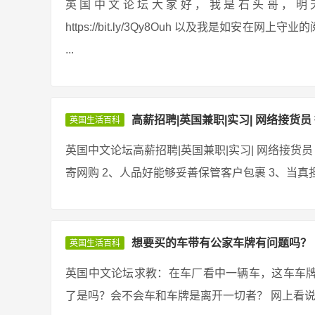
英国中文论坛大家好，我是石头哥，明天给大家分
https://bit.ly/3Qy8Ouh 以及我是如
...
高薪招聘|英国兼职|实习| 网络接货员 
英国生活百科
英国中文论坛高薪招聘|英国兼职|实习| 网络接货员 
寄网购 2、人品好能够妥善保管客户包裹 3、当真担
想要买的车带有公家车牌有问题吗？
英国生活百科
英国中文论坛求教：在车厂看中一辆车，这车车
了是吗？会不会车和车牌是离开一切者？ 网上看说有