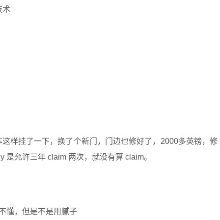
技术
。
我老婆的车这样挂了一下，换了个新门，门边也修好了，2000多英镑，修
cy 是允许三年 claim 两次，就没有算 claim。
不懂，但是不是用腻子