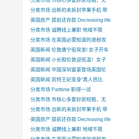
·
分类市场
市核心多套好房短租，无
·
分类市场
出新的未拆封苹果手机 带
·
英国房产
提前还存款 Decreasing life
·
分类市场
诚聘线上兼职 地域不限
·
分类市场
在英国必需知道的退税攻
·
英国新闻
伦敦唐宁街突发! 女子开车
·
英国新闻
小长假伦敦迎低温！女子
·
英国新闻
中国深圳富豪登场英国伦
·
英国新闻
凯特王妃变身“真人芭比
·
分类市场
Parttime 职得一试
·
分类市场
市核心多套好房短租，无
·
分类市场
出新的未拆封苹果手机 带
·
英国房产
提前还存款 Decreasing life
·
分类市场
诚聘线上兼职 地域不限