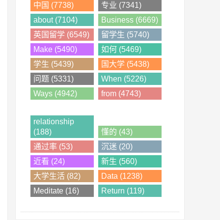
中国 (7738)
专业 (7341)
about (7104)
Business (6669)
英国留学 (6549)
留学生 (5740)
Make (5490)
如何 (5469)
学生 (5439)
国大学 (5438)
问题 (5331)
When (5226)
Ways (4942)
from (4743)
relationship
(188)
懂的 (43)
通过率 (53)
沉迷 (20)
近看 (24)
新生 (560)
大学生活 (82)
Data (1238)
Meditate (16)
Return (119)