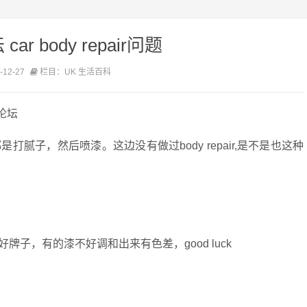
r body repair问题
12-27
栏目：UK 生活百科
论坛
腻子，然后喷漆。这边没有做过body repair,是不是也这种
。
子，有的漆不好调和出来有色差，good luck