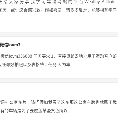
享我学习建设网站的平台Wealthy Affiliate:
安在网上守业的阅历，或许您会感兴致。假如喜爱，请多多反对，能够相互学习
微信lovm3
微信lovm336688 任务要求 1、有接货邮寄地址用于海淘客户邮
任做好拍照以及表格统计任务 人为丰 ...
牌是挂公家车牌。请问假如我买了这车那这公家车牌也就属于我
的车辆是为了要覆盖某些货色所以 ...