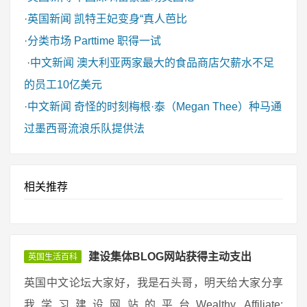
·
英国新闻
凯特王妃变身“真人芭比
·
分类市场
Parttime 职得一试
·
中文新闻
澳大利亚两家最大的食品商店欠薪水不足
的员工10亿美元
·
中文新闻
奇怪的时刻梅根·泰（Megan Thee）种马通
过墨西哥流浪乐队提供法
相关推荐
建设集体BLOG网站获得主动支出
英国生活百科
英国中文论坛大家好，我是石头哥，明天给大家分享
我学习建设网站的平台Wealthy Affiliate: