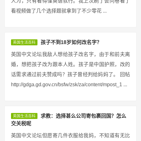
人为，只有看得懂英语就行。我上次刷了会问卷看了
看视频做了几个选择题就拿到了不少零花 ...
孩子不到18岁如何改名字？
英国生活百科
英国中文论坛我敌人想给孩子改名字，由于和前夫离
婚，想把孩子改为跟本人姓。孩子是中国护照，改的
话需求通过前夫赞成吗？孩子曾经判给妈妈了。 回帖
http://gdga.gd.gov.cn/bsfw/zsk/za/content/mpost_1 ...
求教：选择甚么公司寄包裹回国？怎么
英国生活百科
交关税呢
英国中文论坛但愿寄几件衣服给我妈，不知道有无比