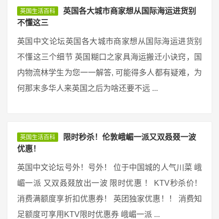
英国各大城市商家想从国际海运进货别
英国生活百科
不懂这三
英国中文论坛英国各大城市商家想从国际海运进货别
不懂这三个细节 英国糊口之家具海运搬迁小诀窍，国
内物流林学生为您一一解答, 可能得多人都有疑难，为
何那末多华人来英国之后为啥还要不远 ...
限时秒杀！伦敦峨嵋一派又双叒叕一波
英国生活百科
优惠！
英国中文论坛号外！号外！ 位于中国城的人气川菜 峨
嵋一派 又双叒叕放出一波 限时优惠 ！ KTV秒杀价！
消费满额度享折扣优惠券！ 英团独家优惠！！ 消费知
足额度可享用KTV限时优惠券 峨嵋一派 ...