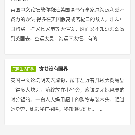
英国中文论坛教你搬迁英国读书行李家具海运利兹不
费力的办法 得多在英国假寓或者糊口的敌人，想从中
国购买一些家具家电等大件货，然而又不知道怎么寄
到英国去，空运太贵，海运不太懂，有的 ...
贪婪没有国界
英国生活百科
英国中文论坛明天去遛狗，超市左近有几颗大树给锯
了得多大块头，始终放在小径旁，应该是尤妮风暴的
时分锯的。一白人大妈用超市的购物车装木头，通过
她身旁，她跟我打招呼，我都懒得理她， ...