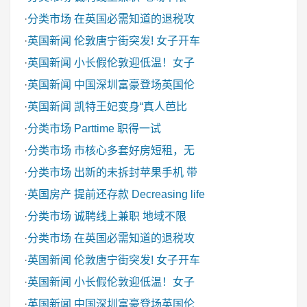
·
分类市场
在英国必需知道的退税攻
·
英国新闻
伦敦唐宁街突发! 女子开车
·
英国新闻
小长假伦敦迎低温！女子
·
英国新闻
中国深圳富豪登场英国伦
·
英国新闻
凯特王妃变身“真人芭比
·
分类市场
Parttime 职得一试
·
分类市场
市核心多套好房短租，无
·
分类市场
出新的未拆封苹果手机 带
·
英国房产
提前还存款 Decreasing life
·
分类市场
诚聘线上兼职 地域不限
·
分类市场
在英国必需知道的退税攻
·
英国新闻
伦敦唐宁街突发! 女子开车
·
英国新闻
小长假伦敦迎低温！女子
·
英国新闻
中国深圳富豪登场英国伦