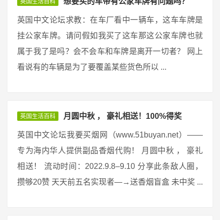
想要买的车带有公家车牌有问题吗？
英国生活百科
英国中文论坛求教：在车厂看中一辆车，这车车牌是
挂公家车牌。请问假如我买了这车那这公家车牌也就
属于我了是吗？会不会车和车牌是离开一切者？ 网上
看说有的车辆是为了要覆盖某些货色所以 ...
月圆中秋 ， 豪礼相送！100%得奖
英国生活百科
英国中文论坛我要买烟网（www.51buyan.net）——
专为海内华人提供副品香烟代购！ 月圆中秋 ， 豪礼
相送！ 流动时间：2022.9.8–9.10 分享此条敌人圈，
攒够20赞 天天前五名实现者—→送香烟盲盒 未中奖 ...