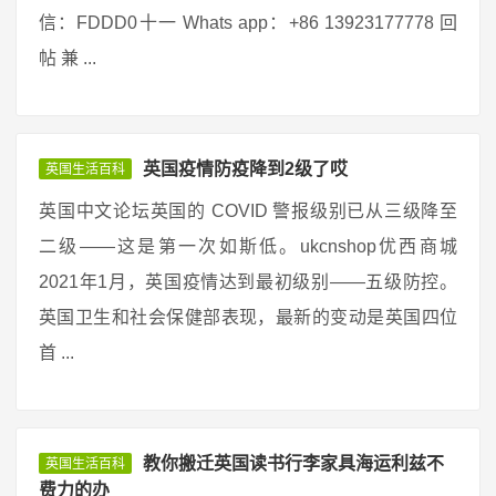
信：FDDD0十一 Whats app：+86 13923177778 回
帖 兼 ...
英国疫情防疫降到2级了哎
英国生活百科
英国中文论坛英国的 COVID 警报级别已从三级降至
二级——这是第一次如斯低。ukcnshop优西商城
2021年1月，英国疫情达到最初级别——五级防控。
英国卫生和社会保健部表现，最新的变动是英国四位
首 ...
教你搬迁英国读书行李家具海运利兹不
英国生活百科
费力的办