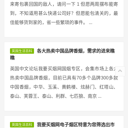
来寄包裹回国的敌人，请问一下 1 但愿两周摆布能寄
到，不知道用甚么快递公司好？但愿能包清关的，最
佳能够货到家的，省一些繁琐的事件。 ...
各大热卖中国品牌香烟，需求的进来瞧
英国生活百科
瞧
英国中文论坛我要买烟网国烟专区，会集市场上各大
热卖中国品牌香烟，目前已具有70多个品牌300多款
中国香烟，中华、玉溪、黄鹤楼、炫赫门、红塔山、
泰山、芙蓉王、泰山、利群、七匹狼、南京 ...
我要买烟网电子烟区特意为您筛选出市
英国生活百科