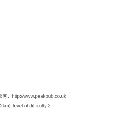
://www.peakpub.co.uk
vel of difficulty 2.