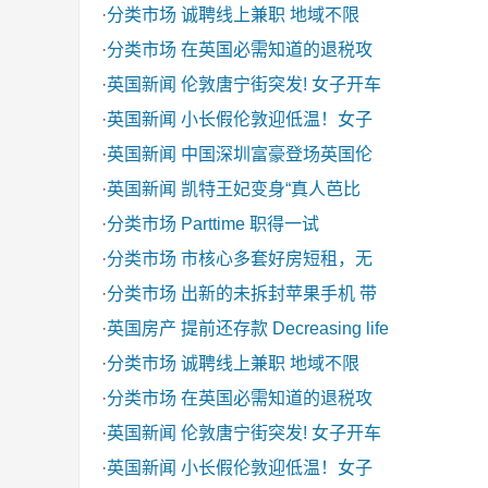
·
分类市场
诚聘线上兼职 地域不限
·
分类市场
在英国必需知道的退税攻
·
英国新闻
伦敦唐宁街突发! 女子开车
·
英国新闻
小长假伦敦迎低温！女子
·
英国新闻
中国深圳富豪登场英国伦
·
英国新闻
凯特王妃变身“真人芭比
·
分类市场
Parttime 职得一试
·
分类市场
市核心多套好房短租，无
·
分类市场
出新的未拆封苹果手机 带
·
英国房产
提前还存款 Decreasing life
·
分类市场
诚聘线上兼职 地域不限
·
分类市场
在英国必需知道的退税攻
·
英国新闻
伦敦唐宁街突发! 女子开车
·
英国新闻
小长假伦敦迎低温！女子