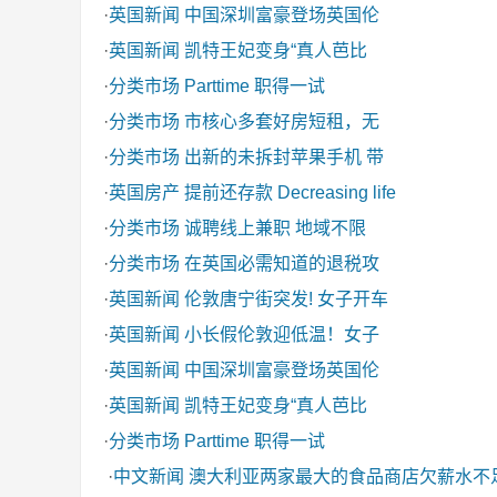
·
英国新闻
中国深圳富豪登场英国伦
·
英国新闻
凯特王妃变身“真人芭比
·
分类市场
Parttime 职得一试
·
分类市场
市核心多套好房短租，无
·
分类市场
出新的未拆封苹果手机 带
·
英国房产
提前还存款 Decreasing life
·
分类市场
诚聘线上兼职 地域不限
·
分类市场
在英国必需知道的退税攻
·
英国新闻
伦敦唐宁街突发! 女子开车
·
英国新闻
小长假伦敦迎低温！女子
·
英国新闻
中国深圳富豪登场英国伦
·
英国新闻
凯特王妃变身“真人芭比
·
分类市场
Parttime 职得一试
·
中文新闻
澳大利亚两家最大的食品商店欠薪水不