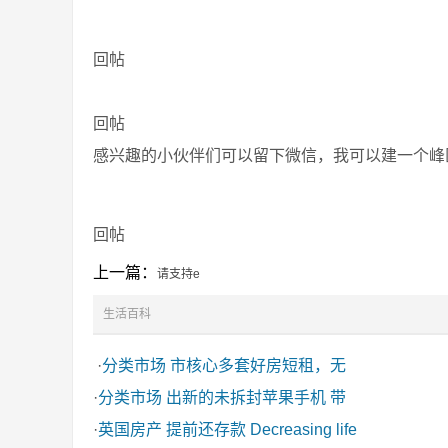
回帖
回帖
感兴趣的小伙伴们可以留下微信，我可以建一个峰区露营群:
回帖
上一篇：
请支持e
生活百科
·
分类市场
市核心多套好房短租，无
·
分类市场
出新的未拆封苹果手机 带
·
英国房产
提前还存款 Decreasing life