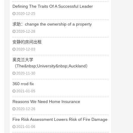
Defining The Traits Of A Successful Leader
2020-12-25
求助：change the ownership of a property
2020-12-28
安静的房间出租
2020-12-03
奥克兰大学
（The&nbsp;University&nbsp;Auckland）
2020-11-30
360 rrod fix
2021-01-05
Reasons We Need Home Insurance
2020-12-26
Fire Risk Assessment Lowers Risk of Fire Damage
2021-01-06