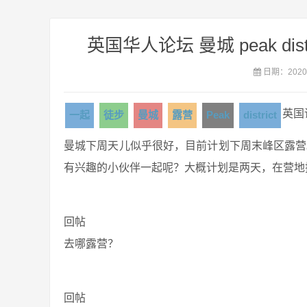
英国华人论坛 曼城 peak d
日期：2020-
英国
一起
徒步
曼城
露营
Peak
district
曼城下周天儿似乎很好，目前计划下周末峰区露营。pe
有兴趣的小伙伴一起呢？大概计划是两天，在营地
回帖
去哪露营？
回帖