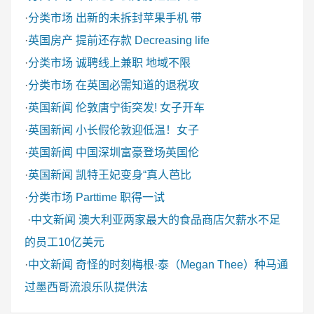
·
分类市场
出新的未拆封苹果手机 带
·
英国房产
提前还存款 Decreasing life
·
分类市场
诚聘线上兼职 地域不限
·
分类市场
在英国必需知道的退税攻
·
英国新闻
伦敦唐宁街突发! 女子开车
·
英国新闻
小长假伦敦迎低温！女子
·
英国新闻
中国深圳富豪登场英国伦
·
英国新闻
凯特王妃变身“真人芭比
·
分类市场
Parttime 职得一试
·
中文新闻
澳大利亚两家最大的食品商店欠薪水不足
的员工10亿美元
·
中文新闻
奇怪的时刻梅根·泰（Megan Thee）种马通
过墨西哥流浪乐队提供法