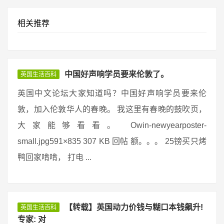
相关推荐
中国好声响学员要来伦敦了。
英国生活百科
英国中文论坛大家知道吗？中国好声响学员要来伦
敦，加入伦敦华人的春晚。 我这里有春晚的鼓吹页，
大家能够看看。 Owin-newyearposter-
small.jpg591×835 307 KB 回帖 额。。。 25镑买只烤
鸭回家啃啃， 打电 ...
【转载】英国动力价钱与糊口本钱飙升!
英国生活百科
专家: 对