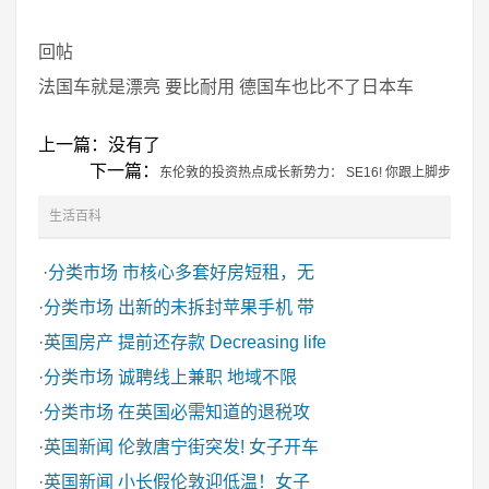
回帖
法国车就是漂亮 要比耐用 德国车也比不了日本车
上一篇：没有了
下一篇：
东伦敦的投资热点成长新势力： SE16! 你跟上脚步
生活百科
·
分类市场
市核心多套好房短租，无
·
分类市场
出新的未拆封苹果手机 带
·
英国房产
提前还存款 Decreasing life
·
分类市场
诚聘线上兼职 地域不限
·
分类市场
在英国必需知道的退税攻
·
英国新闻
伦敦唐宁街突发! 女子开车
·
英国新闻
小长假伦敦迎低温！女子