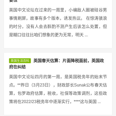
要性
英国中文论坛在过来的一周里，小编敌人圈被硅谷男
事情刷屏，故事有多个版本，诱发热议。 在惊涛骇浪
的时分，没有人会去斟酌不测产生后该怎么处置，但
是糊口往往比咱们想象的更为无常，明天 ...
英国春天估算：片面降税面前，英国政
英国生活百科
府在纠结
英国中文论坛四月的第一周，是英国税务年的始末节
点。**昨日（3月23日），财政部长Sunak公布春天估
算，包罗政府估算，税收，社保等政策调剂，这些政
策将在2022/23税务年中逐渐实行，****这与英国 ...