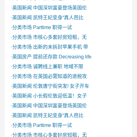
·
英国新闻
中国深圳富豪登场英国伦
·
英国新闻
凯特王妃变身“真人芭比
·
分类市场
Parttime 职得一试
·
分类市场
市核心多套好房短租，无
·
分类市场
出新的未拆封苹果手机 带
·
英国房产
提前还存款 Decreasing life
·
分类市场
诚聘线上兼职 地域不限
·
分类市场
在英国必需知道的退税攻
·
英国新闻
伦敦唐宁街突发! 女子开车
·
英国新闻
小长假伦敦迎低温！女子
·
英国新闻
中国深圳富豪登场英国伦
·
英国新闻
凯特王妃变身“真人芭比
·
分类市场
Parttime 职得一试
·
分类市场
市核心多套好房短租，无