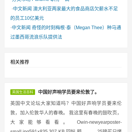
·
中文新闻
澳大利亚两家最大的食品商店欠薪水不足
的员工10亿美元
·
中文新闻
奇怪的时刻梅根·泰（Megan Thee）种马通
过墨西哥流浪乐队提供法
相关推荐
中国好声响学员要来伦敦了。
英国生活百科
英国中文论坛大家知道吗？中国好声响学员要来伦
敦，加入伦敦华人的春晚。 我这里有春晚的鼓吹页，
大家能够看看。 Owin-newyearposter-
small.jpg591×835 307 KB 回帖 额。。。 25镑买只烤