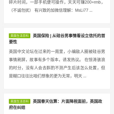
碎片时间，一部手机便可操作，天天可赚200+rmb，
（不诚勿扰） 有兴致的加微信理解：MsLi77 ...
英国保险 | 从硅谷男事情看设立信托的首
英国生活百科
要性
英国中文论坛在过来的一周里，小编敌人圈被硅谷男
事情刷屏，故事有多个版本，诱发热议。 在惊涛骇浪
的时分，没有人会去斟酌不测产生后该怎么处置，但
是糊口往往比咱们想象的更为无常，明天 ...
英国春天估算：片面降税面前，英国政
英国生活百科
府在纠结