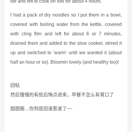
stir and left to cook on low for about 4 hours.
I had a pack of dry noodles so I put them in a bowl,
covered with boiling water from the kettle, covered
with cling film and left for about 6 or 7 minutes,
drained them and added to the slow cooker, stirred it
up and switched to ‘warm’ until we wanted it (about
half an hour or so). Bloomin lovely (and healthy too)!
回帖
然后慢慢的有些后悔点进来，早餐不怎么有胃口了
甜甜圈…你到底招谁惹谁了~~