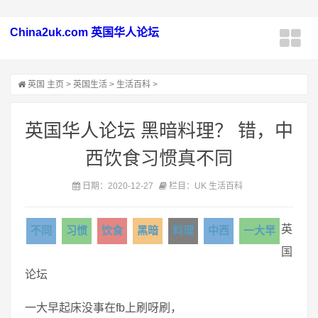
China2uk.com 英国华人论坛
英国
主页
>
英国生活
>
生活百科
>
英国华人论坛 黑暗料理？ 错，中
西饮食习惯真不同
日期：2020-12-27
栏目：UK 生活百科
英
不同
习惯
饮食
黑暗
料理
中西
一大早
国
论坛
一大早起床没事在fb上刷呀刷，