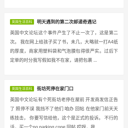
明天遇到的第二次邮递奇遇记
英国生活百科
英国中文论坛这个事件产生了不止一次了，这是第二
次。 我在网上给孩子买了书，未几，大略就一打A4纸
的厚度，商家用塑料袋和气泡膜包得很严实。过后下
定单的时分我写假如我不在家，请把包裹 ...
街坊死停在家门口
英国生活百科
英国中文论坛有个死街坊老停在屋前 开发商发信正告
了 照停不误 我挡不了他们 咱办 回帖 在他家门前天天
练技击， 你要写信给他，这个是正式的投诉。 不行的
话，买一个no parking cone 回帖 哎呀，我 ...