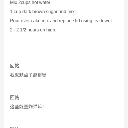
Mix 2cups hot water
1 cup dark brown sugar and mix.
Pour over cake mix and replace lid using tea towel.
2 - 2 1/2 hours on high.
回帖
我默默点了离群键
回帖
这些能量炸弹嘛！