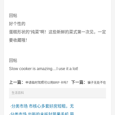
回帖
好个性的
蛋糕形状的“炖菜”啊！这些新鲜的菜式第一次见，一定
要收藏哦！
回帖
Slow cooker is amazing…I use it a lot!
上一篇：
下一篇：
申请临时驾照可以用BRP 卡吗？
骗子无处不在
生活百科
·
分类市场
市核心多套好房短租，无
·
分类市场
出新的未拆封苹果手机 带