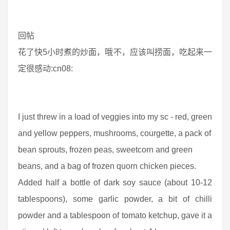
回帖
花了快5小时煮的炒面，哦不，应该叫捞面，吃起来一
定很感动:cn08:
I just threw in a load of veggies into my sc - red, green
and yellow peppers, mushrooms, courgette, a pack of
bean sprouts, frozen peas, sweetcorn and green
beans, and a bag of frozen quorn chicken pieces.
Added half a bottle of dark soy sauce (about 10-12
tablespoons), some garlic powder, a bit of chilli
powder and a tablespoon of tomato ketchup, gave it a