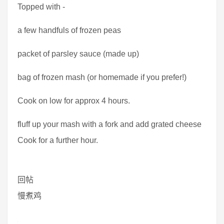
Topped with -
a few handfuls of frozen peas
packet of parsley sauce (made up)
bag of frozen mash (or homemade if you prefer!)
Cook on low for approx 4 hours.
fluff up your mash with a fork and add grated cheese
Cook for a further hour.
回帖
慢煮鸡