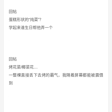
回帖
蛋糕形状的“炖菜”？
学起来谁生日帮他弄一个
回帖
烤花菜/椰菜花…
一整棵直接丢下去烤的霸气，我隔着屏幕都能被震慑
到