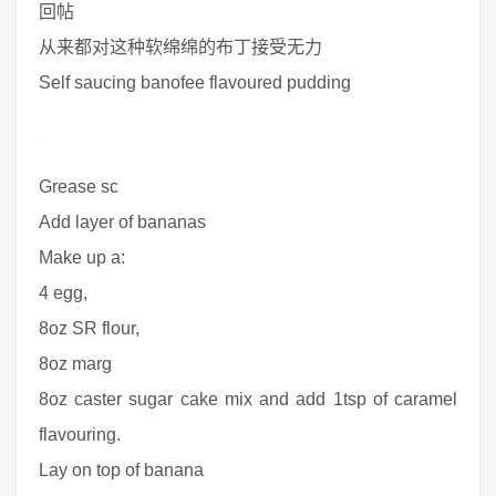
回帖
从来都对这种软绵绵的布丁接受无力
Self saucing banofee flavoured pudding
Grease sc
Add layer of bananas
Make up a:
4 egg,
8oz SR flour,
8oz marg
8oz caster sugar cake mix and add 1tsp of caramel
flavouring.
Lay on top of banana